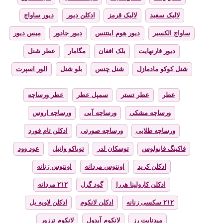
لالیک سفید
لالیک قرمز
ادکلن دیور
دیور ساواج
ساواج الکسیر
دیور هوم اینتنس
دیور جادور
میس دیور
دیور فارنهایت
بلک افغان
مگامار
عطر شنل
شنل کوکو مادمازل
شنل چنس
بلو شنل
الور اسپرت
عطر
عطر تستر
سمپل عطر
عطر ورساچه
ورساچه مشکی
ورساچه آبی
ورساچه اروس
ورساچه طلایی
ورساچه صورتی
ادکلن تام فورد
فاکینگ فابولوس
توسکان لدر
توباکو وانیل
عود وود
ادکلن کرید
اونتوس مردانه
اونتوس زنانه
ادکلن کارولینا هررا
گود گرل
۲۱۲ مردانه
۲۱۲ سکسی زنانه
ادکلن لانکوم
ادکلن لاویه بل
میدنایت رز
لانکوم آیدول
لانکوم ترزور