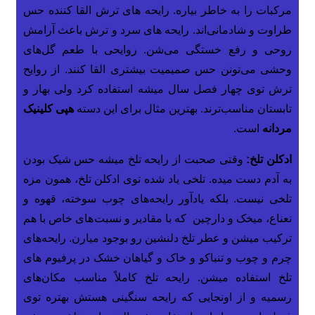
مرکبات را به خاطر بیاره. رایحه های ترش القا کننده حس
طراوت و شادمانی‌اند. رایحه های سرد و ترش باعث آرامش
روحی و رفع خستگی می‌شن. روایحی با طعم گل‌های
وحشی می‌تونن حس صمیمیت بیشتری القا کنند. از روایح
ترش توی چهار فصل سال میشه استفاده کرد ولی بهار و
تابستان مناسب‌ترند. بهترین مثال برای این دسته
هپی کلینیک
مردانه
است.
ادکلن تلخ:
وقتی صحبت از رایحه تلخ میشه حس شیک بودن
به آدم دست میده. تلخی یاد شده توی ادکلن تلخ، همون مزه
تلخی نیست. بلکه یادآور رایحه‌های چوب سوخته، قهوه و
نعناع، میخک و دارچین که با مقادیر و نسبت‌های خاص با هم
ترکیب میشن و عطر تلخ دلنشین رو بوجود میارن. رایحه‌های
چرم و چوب و تنباکو و خاک و گیاهان خشک در پرفیوم های
تلخ استفاده میشن. رایحه تلخ کاملاً مناسب مکان‌های
رسمیه و از اونجایی که رایحه سنگینی هستش بهتره توی