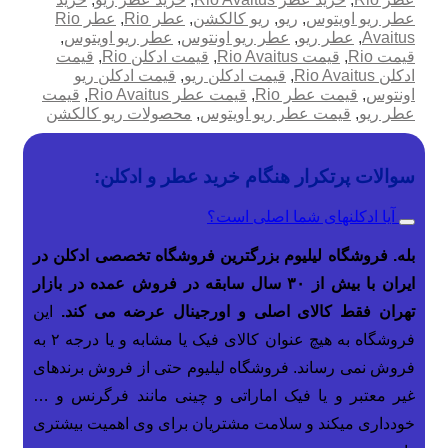
عطر ریو اویتوس
,
ریو
,
ریو کالکشن
,
عطر Rio
,
عطر Rio
Avaitus
,
عطر ریو
,
عطر ریو اونتوس
,
عطر ریو اویتوس
,
قیمت Rio
,
قیمت Rio Avaitus
,
قیمت ادکلن Rio
,
قیمت
ادکلن Rio Avaitus
,
قیمت ادکلن ریو
,
قیمت ادکلن ریو
اونتوس
,
قیمت عطر Rio
,
قیمت عطر Rio Avaitus
,
قیمت
عطر ریو
,
قیمت عطر ریو اویتوس
,
محصولات ریو کالکشن
سوالات پرتکرار هنگام خرید عطر و ادکلن:
آیا ادکلنهای شما اصلی است؟
بله. فروشگاه لیلیوم بزرگترین فروشگاه تخصصی ادکلن در
ایران با بیش از ۳۰ سال سابقه در فروش عمده در بازار
تهران فقط کالای اصلی و اورجینال عرضه می کند.
این
فروشگاه به هیچ عنوان کالای فیک یا مشابه و یا درجه ۲ به
فروش نمی رساند. فروشگاه لیلیوم حتی از فروش برندهای
غیر معتبر و یا فیک اماراتی و چینی مانند فرگرنس و …
خودداری میکند و سلامت مشتریان برای وی اهمیت بیشتری