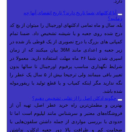
دارد.
آیا ادکلنهای شما تاریخ دارند؟ تاریخ انقضای آنها چه
زمانیه؟
بله. سال و ماه تمامی ادکلنهای اورجینال را میتوان از بچ کد
درج شده روی جعبه و یا شیشه تشخیص داد. ضمنا تمام
کمپانی های بزرگ با درج تصویری از یک قوطی باز شده در
زیر جعبه و اعدادی مانند 36M بیان میکنند که از زمان
اسپری شدن شما ۳۶ ماه مهلت استفاده دارید. معمولا در
شرایط نگهداری مناسب پرفیوم اورجینال تا سالها بدون
تغییر باقی میمانند ولی ترجیحا بیش از ۵ سال یک عطر را
نگه ندارید مگر اینکه کمیاب و یا قطع تولید یا ریفورموله
شده باشد.
چگونه ادکلن اصل را از تقلبی تشخیص دهیم؟
بهترین و مطمئن‌ترین راه خرید عطر اصل، تهیه آن از
فروشگاه‌های معتبر و سرشناس مانند لیلیوم است اما تا
حدودی با بررسی مواردی از جمله داشتن سلفون‌هایی با
ضخامت کم و ظرافت بالا دور جعبه ادکلن، نداشتن