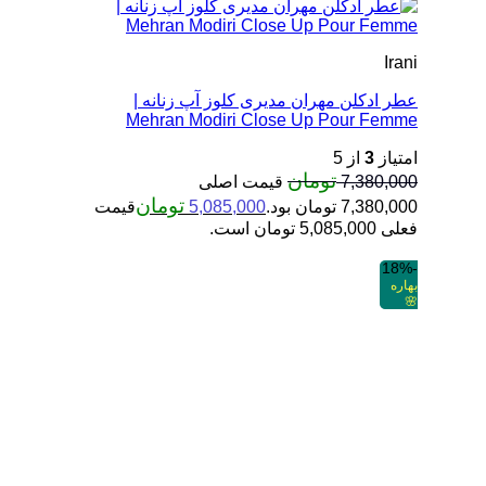
Irani
عطر ادکلن مهران مدیری کلوز آپ زنانه |
Mehran Modiri Close Up Pour Femme
امتیاز
3
از 5
تومان
7,380,000
قیمت اصلی
تومان
7,380,000 تومان بود.
5,085,000
قیمت
فعلی 5,085,000 تومان است.
-18%