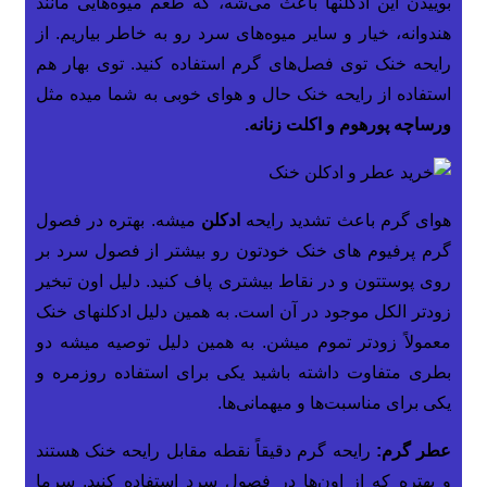
بوییدن این ادکلنها باعث می‌شه، که طعم میوه‌هایی مانند
هندوانه، خیار و سایر میوه‌های سرد رو به خاطر بیاریم. از
رایحه خنک توی فصل‌های گرم استفاده کنید. توی بهار هم
استفاده از رایحه خنک حال و هوای خوبی به شما میده مثل
ورساچه پورهوم و اکلت زنانه.
هوای گرم باعث تشدید رایحه
ادکلن
میشه. بهتره در فصول
گرم پرفیوم های خنک خودتون رو بیشتر از فصول سرد بر
روی پوستتون و در نقاط بیشتری پاف کنید. دلیل اون تبخیر
زودتر الکل موجود در آن است. به همین دلیل ادکلنهای خنک
معمولاً زودتر تموم میشن. به همین دلیل توصیه میشه دو
بطری متفاوت داشته باشید یکی برای استفاده روزمره و
یکی برای مناسبت‌ها و میهمانی‌ها.
عطر گرم:
رایحه گرم دقیقاً نقطه مقابل رایحه خنک هستند
و بهتره که از اون‌ها در فصول سرد استفاده کنید. سرما