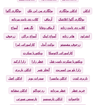
ادکلن
ادکلن بولگاری
بولگاری من این بلک
بولگاری آکوا
بولگاری آکوا اتلانتیک
آرماف
کلاب دی نایت مردانه
کلاب دی نایت زنانه
آرماف ونتانا
تگ هیم
آمواج
اینترلود
هانر زنانه
آمواج اپیک
آمواج براکن
زرجوف
زرجوف مفیستو
بوکت آیدل
کازاموراتی لیرا
کازاموراتی لاتوسکا
ویکتوریا سکرت
ویکتوریا سکرت بامب شل
عطر زارا
زارا ارکید
زارا بلو من اسپریت
آنجلز شیر
ادکلن باربری
باربری لندن
ادکلن مانسرا
سدرات بویز
ادکلن اصل
خرید عطر
عطر مردانه
رد توباکو
ادکلن نیشانه
حاجیوات
ادکلن نارسیسو
نارسیس صورتی