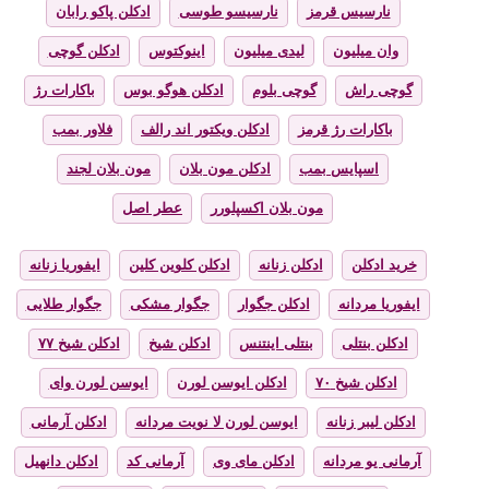
نارسیس قرمز
نارسیسو طوسی
ادکلن پاکو رابان
وان میلیون
لیدی میلیون
اینوکتوس
ادکلن گوچی
گوچی راش
گوچی بلوم
ادکلن هوگو بوس
باکارات رژ
باکارات رژ قرمز
ادکلن ویکتور اند رالف
فلاور بمب
اسپایس بمب
ادکلن مون بلان
مون بلان لجند
مون بلان اکسپلورر
عطر اصل
خرید ادکلن
ادکلن زنانه
ادکلن کلوین کلین
ایفوریا زنانه
ایفوریا مردانه
ادکلن جگوار
جگوار مشکی
جگوار طلایی
ادکلن بنتلی
بنتلی اینتنس
ادکلن شیخ
ادکلن شیخ ۷۷
ادکلن شیخ ۷۰
ادکلن ایوسن لورن
ایوسن لورن وای
ادکلن لیبر زنانه
ایوسن لورن لا نویت مردانه
ادکلن آرمانی
آرمانی یو مردانه
ادکلن مای وی
آرمانی کد
ادکلن دانهیل