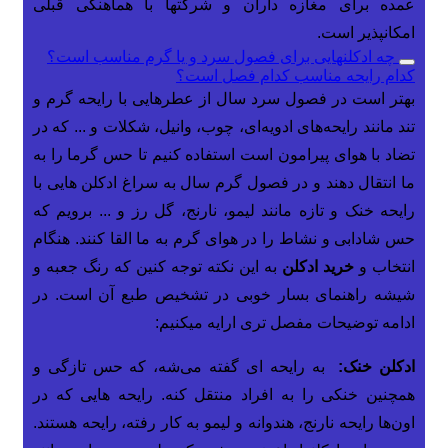
عمده برای مغازه داران و شرکتها با هماهنگی قبلی
امکانپذیر است.
چه ادکلنهایی برای فصول سرد و یا گرم مناسب است؟
کدام رایحه مناسب کدام فصل است؟
بهتر است در فصول سرد سال از عطرهایی با رایحه گرم و
تند مانند رایحه‌های ادویه‌ای، چوب، وانیل، شکلات و ... که در
تضاد با هوای پیرامون است استفاده کنیم تا حس گرما را به
ما انتقال دهند و در فصول گرم سال به سراغ ادکلن هایی با
رایحه خنک و تازه مانند لیمو، نارنج، گل رز و ... برویم که
حس شادابی و نشاط را در هوای گرم به ما القا کنند. هنگام
انتخاب و
خرید ادکلن
به این نکته توجه کنین که رنگ جعبه و
شیشه راهنمای بسار خوبی در تشخیص طبع آن است. در
ادامه توضیحات مفصل تری ارایه میکنیم:
ادکلن خنک:
به رایحه ای گفته می‌شه، که حس تازگی و
همچنین خنکی را به افراد منتقل کنه. رایحه هایی که در
اون‌ها رایحه نارنج، هندوانه و لیمو به کار رفته، رایحه هستند.