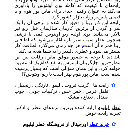
رایحه‌ای با کیفیت که کاملا بوی اونتوس را یادآوری
می‌کند به عنوان رقیبی جدی برای ماین پور هوم و با
قیمتی پایین‌تر روانه بازار کشور کرد.
رایحه این کار زیبا و دقیق کار شده و برخی آن را یک
سر و گردن از برترین کارهای سال‌های قبل ریو نیز
بالاتر می‌دانند. بوی اولیه ریو اویتوس کمی با ترشی
همچون عطر سیب سبز تازه آغاز می‌شود که لطافتی
زیبا همراه آن است
.
هر چه زمان می‌گذرد لطافت کار
بیشتر می‌شود و عطری دلپذیر را به شما هدیه می‌کند.
باید دید با توجه به حضور موفق ماین، رقابت بین این
مطرح‌ترین جایگزینان اونتوس به نفع کدام یک ادامه پیدا
خواهد کرد. و این همان سؤالی است که بسیار پرسیده
شده است. ماین پور هوم بهتر است یا ریو اویتوس؟!
رایحه ها : گریپ فروت ، لیمو ، نارنگی ، زنجبیل ،
فلفل قرمز ، خس خس ، ترکیبات چوبی ، چوب
صندل ، نعناع ، مشک
عطر لیلیوم
ارایه کننده برترین برندهای عطر و ادکلن
تجربه رایحه خوش
خرید عطر
اورجینال از فروشگاه عطر لیلیوم