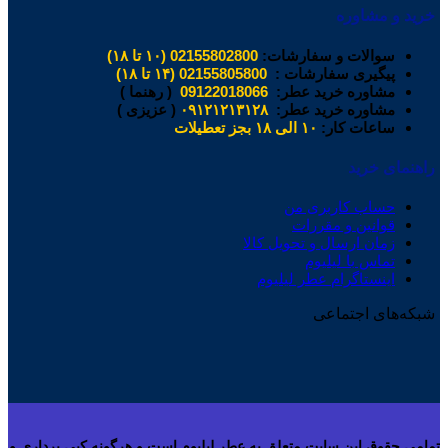
خرید و مشاوره
سوالات و سفارشات:
02155802800 (۱۰ تا ۱۸)
پیگیری سفارشات :
02155805800 (۱۴ تا ۱۸)
مشاوره خرید عطر:
09122018066
( رهنما )
مشاوره خرید عطر:
۰۹۱۲۱۲۱۳۱۲۸
( عزیزی )
ساعات کار:
۱۰ الی ۱۸ بجز تعطیلات
راهنمای خرید
حساب کاربری من
قوانین و مقررات
زمان ارسال و تحویل کالا
تماس با لیلیوم
اینستاگرام عطر لیلیوم
شبکه‌های اجتماعی
تمامی حقوق این سایت متعلق به عطر لیلیوم است و هرگونه کپی برداری و