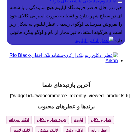
آیا لیلیوم نمایندگی یا شعبه ای دارد؟
خیر. در حال حاضر فروشگاه لیلیوم هیچ نمایندگی و یا شعبه
ای در سطح شهر ندارد و فقط به صورت اینترنتی کالای خود
را بفروش میرساند. لوگوی رسمی عطر لیلیوم به شکل زیر
است و هرگونه استفاده غیر مجاز از نام و لوگو پیگرد قانونی
دارد.
آخرین بازدیدهای شما
[widget id="woocommerce_recently_viewed_products-6"]
برندها و عطرهای محبوب
عطر و ادکلن
لیلیوم
خرید عطر و ادکلن
ادکلن مردانه
عطر زنانه
ادکلن لالیک
لالیک مشکی
لالیک لامور