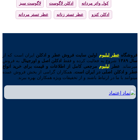
کول واتر مردانه
ادکلن لاگوست
لاگوست سبز
ادکلن کنزو
عطر تستر زنانه
عطر تستر مردانه
فروشگاه
عطر لیلیوم
اولین
سایت فروش عطر و ادکلن
ایران است که از
سال ۱۳۸۹
شروع به فعالیت کرده و فقط
ادکلن اصل و اورجینال
به فروش
میرساند.
عطر
لیلیوم
مرجعی کامل از اطلاعات و قیمت برای خرید انواع
عطر و ادکلن اصلی در ایران است.
همکاران گرامی از بخش فروش عمده
میتوانند با ما در ارتباط باشند و از تخفیفات ویژه همکاران بهره ببرند.