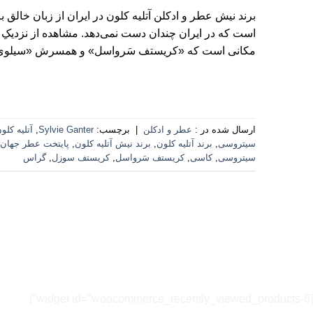
برند نیش عطر و ادکلن آتلیه کلون در ایران از زبان خالق ب
است که در ایران چندان دست نمی‌دهد. مشاهده از نزدیکِ
مکانی است که «کریستف سَرواسل» و همسرش «سیلوی
ارسال شده در :
عطر و ادکلن
|
برچسب:
Sylvie Ganter
,
آتلیه کلو
سیتروسی
,
برند آتلیه کلون
,
برند نیش آتلیه کلون
,
پایتخت عطر جهان
سیتروسی
,
کاسی
,
کریستف سَرواسل
,
کریستف سوزل
,
گراس
[widget id="woocommerce_recently_viewed_products-6"]