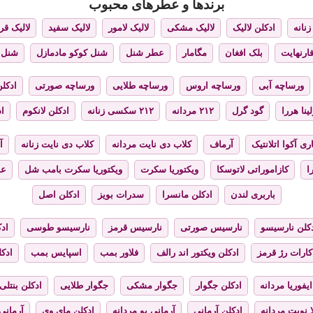
برندها و عطرهای محبوب
نانه
ادکلن لالیک
لالیک مشکی
لالیک لامور
لالیک سفید
لالیک قر
فارنهایت
بلک افغان
مگامار
عطر شنل
شنل کوکو مادمازل
شنل 
ورساچه آبی
ورساچه اروس
ورساچه طلایی
ورساچه صورتی
ادکلن
ینا هررا
گود گرل
۲۱۲ مردانه
۲۱۲ سکسی زنانه
ادکلن لانکوم
اد
ری آکوا اتلانتیک
آرماف
کلاب دی نایت مردانه
کلاب دی نایت زنانه
آ
ا
کازاموراتی لاتوسکا
ویکتوریا سکرت
ویکتوریا سکرت بامب شل
عط
باربری لندن
ادکلن مانسرا
سدرات بویز
ادکلن اصل
کلن نارسیسو
نارسیس صورتی
نارسیس قرمز
نارسیسو طوسی
ادک
کارات رژ قرمز
ادکلن ویکتور اند رالف
فلاور بمب
اسپایس بمب
ادک
ایفوریا مردانه
ادکلن جگوار
جگوار مشکی
جگوار طلایی
ادکلن بنتلی
 نویت مردانه
ادکلن آرمانی
آرمانی یو مردانه
ادکلن مای وی
آرمانی