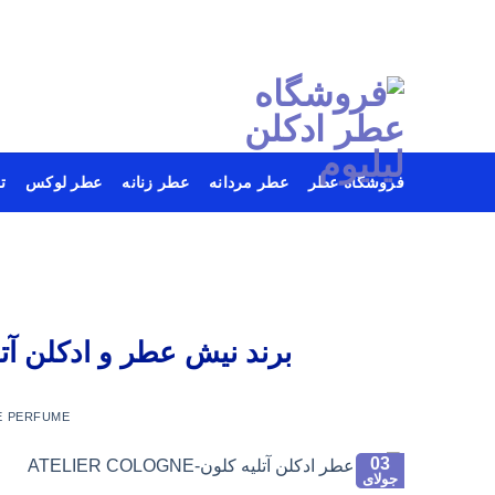
فروشگاه عطر
عطر مردانه
عطر زنانه
عطر لوکس
ت
Ski
t
conten
برند نیش عطر و ادکلن آتلی
E PERFUME
03
جولای