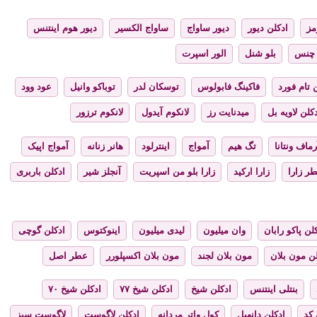
مز
ادکلن دیور
دیور ساواج
ساواج الکسیر
دیور هوم اینتنس
چنس
بلو شنل
الور اسپرت
 تام فورد
فاکینگ فابولوس
توسکان لدر
توباکو وانیل
عود وود
کلن لاویه بل
میدنایت رز
لانکوم آیدول
لانکوم ترزور
رماف ونتانا
تگ هیم
آمواج
اینترلود
هانر زنانه
آمواج اپیک
ر زارا
زارا ارکید
زارا بلو من اسپریت
آنجلز شیر
ادکلن باربری
لن پاکو رابان
وان میلیون
لیدی میلیون
اینوکتوس
ادکلن گوچی
لن مون بلان
مون بلان لجند
مون بلان اکسپلورر
عطر اصل
بنتلی اینتنس
ادکلن شیخ
ادکلن شیخ ۷۷
ادکلن شیخ ۷۰
 کد
ادکلن دانهیل
کول واتر مردانه
ادکلن لاگوست
لاگوست سبز