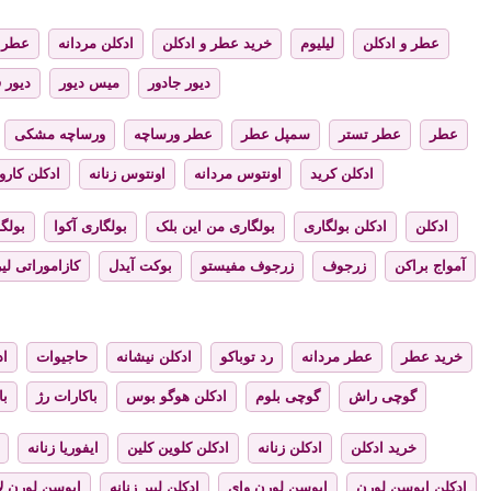
عطر و ادکلن
لیلیوم
خرید عطر و ادکلن
ادکلن مردانه
عطر ز
دیور جادور
میس دیور
دیور 
عطر
عطر تستر
سمپل عطر
عطر ورساچه
ورساچه مشکی
ادکلن کرید
اونتوس مردانه
اونتوس زنانه
ادکلن کارول
ادکلن
ادکلن بولگاری
بولگاری من این بلک
بولگاری آکوا
بولگا
آمواج براکن
زرجوف
زرجوف مفیستو
بوکت آیدل
کازاموراتی لیر
خرید عطر
عطر مردانه
رد توباکو
ادکلن نیشانه
حاجیوات
اد
گوچی راش
گوچی بلوم
ادکلن هوگو بوس
باکارات رژ
با
خرید ادکلن
ادکلن زنانه
ادکلن کلوین کلین
ایفوریا زنانه
ادکلن ایوسن لورن
ایوسن لورن وای
ادکلن لیبر زنانه
ایوسن لورن لا