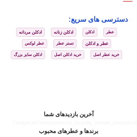
دسترسی های سریع:
عطر
ادکلن
ادکلن زنانه
ادکلن مردانه
عطر و ادکلن
تستر عطر
عطر لوکس
خرید عطر اصل
خرید ادکلن اصل
ادکلن سایز بزرگ
آخرین بازدیدهای شما
[widget id="woocommerce_recently_viewed_products-6"]
برندها و عطرهای محبوب