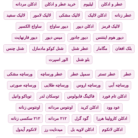
عطر و ادکلن
لیلیوم
خرید عطر و ادکلن
ادکلن مردانه
عطر زنانه
ادکلن لالیک
لالیک مشکی
لالیک لامور
لالیک سفید
لالیک قرمز
ادکلن دیور
دیور ساواج
ساواج الکسیر
دیور هوم اینتنس
دیور جادور
میس دیور
دیور فارنهایت
بلک افغان
مگامار
عطر شنل
شنل کوکو مادمازل
شنل چنس
بلو شنل
الور اسپرت
عطر
عطر تستر
سمپل عطر
عطر ورساچه
ورساچه مشکی
ورساچه آبی
ورساچه اروس
ورساچه طلایی
ورساچه صورتی
ادکلن تام فورد
فاکینگ فابولوس
توسکان لدر
توباکو وانیل
عود وود
ادکلن کرید
اونتوس مردانه
اونتوس زنانه
ادکلن کارولینا هررا
گود گرل
۲۱۲ مردانه
۲۱۲ سکسی زنانه
ادکلن لانکوم
ادکلن لاویه بل
میدنایت رز
لانکوم آیدول