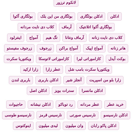
لانکوم ترزور
ادکلن
ادکلن بولگاری
بولگاری من این بلک
بولگاری آکوا
بولگاری آکوا اتلانتیک
آرماف
کلاب دی نایت مردانه
کلاب دی نایت زنانه
آرماف ونتانا
تگ هیم
آمواج
اینترلود
هانر زنانه
آمواج اپیک
آمواج براکن
زرجوف
زرجوف مفیستو
بوکت آیدل
کازاموراتی لیرا
کازاموراتی لاتوسکا
ویکتوریا سکرت
ویکتوریا سکرت بامب شل
عطر زارا
زارا ارکید
زارا بلو من اسپریت
آنجلز شیر
ادکلن باربری
باربری لندن
ادکلن مانسرا
سدرات بویز
ادکلن اصل
خرید عطر
عطر مردانه
رد توباکو
ادکلن نیشانه
حاجیوات
ادکلن نارسیسو
نارسیس صورتی
نارسیس قرمز
نارسیسو طوسی
ادکلن پاکو رابان
وان میلیون
لیدی میلیون
اینوکتوس