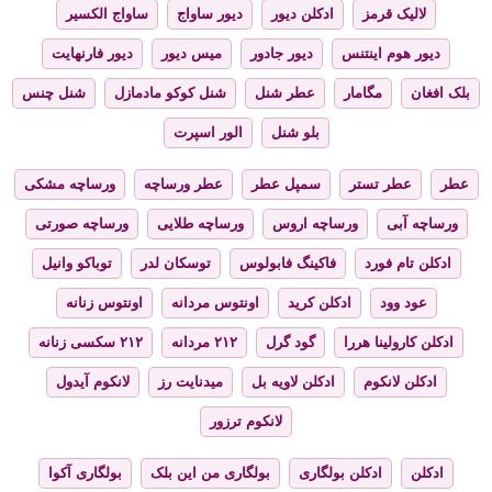
لالیک قرمز
ادکلن دیور
دیور ساواج
ساواج الکسیر
دیور هوم اینتنس
دیور جادور
میس دیور
دیور فارنهایت
بلک افغان
مگامار
عطر شنل
شنل کوکو مادمازل
شنل چنس
بلو شنل
الور اسپرت
عطر
عطر تستر
سمپل عطر
عطر ورساچه
ورساچه مشکی
ورساچه آبی
ورساچه اروس
ورساچه طلایی
ورساچه صورتی
ادکلن تام فورد
فاکینگ فابولوس
توسکان لدر
توباکو وانیل
عود وود
ادکلن کرید
اونتوس مردانه
اونتوس زنانه
ادکلن کارولینا هررا
گود گرل
۲۱۲ مردانه
۲۱۲ سکسی زنانه
ادکلن لانکوم
ادکلن لاویه بل
میدنایت رز
لانکوم آیدول
لانکوم ترزور
ادکلن
ادکلن بولگاری
بولگاری من این بلک
بولگاری آکوا