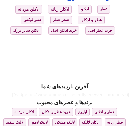
عطر
ادکلن
ادکلن زنانه
ادکلن مردانه
عطر و ادکلن
تستر عطر
عطر لوکس
خرید عطر اصل
خرید ادکلن اصل
ادکلن سایز بزرگ
آخرین بازدیدهای شما
[widget id="woocommerce_recently_viewed_products-6"]
برندها و عطرهای محبوب
عطر و ادکلن
لیلیوم
خرید عطر و ادکلن
ادکلن مردانه
عطر زنانه
ادکلن لالیک
لالیک مشکی
لالیک لامور
لالیک سفید