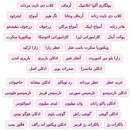
بولگاری آکوا اتلانتیک
آرماف
کلاب دی نایت مردانه
کلاب دی نایت زنانه
آرماف ونتانا
تگ هیم
آمواج
اینترلود
هانر زنانه
آمواج اپیک
آمواج براکن
زرجوف
زرجوف مفیستو
بوکت آیدل
کازاموراتی لیرا
کازاموراتی لاتوسکا
ویکتوریا سکرت
ویکتوریا سکرت بامب شل
عطر زارا
زارا ارکید
زارا بلو من اسپریت
آنجلز شیر
ادکلن باربری
باربری لندن
ادکلن مانسرا
سدرات بویز
ادکلن اصل
خرید عطر
عطر مردانه
رد توباکو
ادکلن نیشانه
حاجیوات
ادکلن نارسیسو
نارسیس صورتی
نارسیس قرمز
نارسیسو طوسی
ادکلن پاکو رابان
وان میلیون
لیدی میلیون
اینوکتوس
ادکلن گوچی
گوچی راش
گوچی بلوم
ادکلن هوگو بوس
باکارات رژ
باکارات رژ قرمز
ادکلن ویکتور اند رالف
فلاور بمب