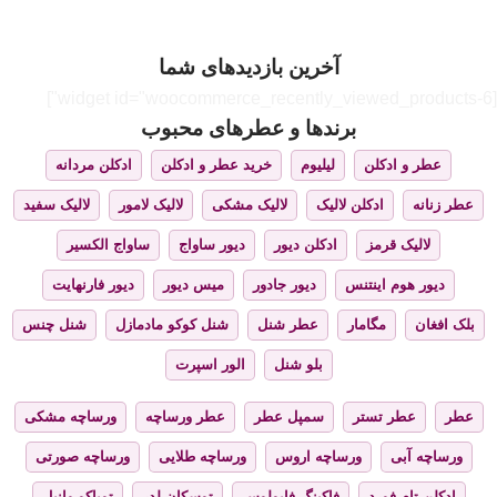
آخرین بازدیدهای شما
[widget id="woocommerce_recently_viewed_products-6"]
برندها و عطرهای محبوب
عطر و ادکلن
لیلیوم
خرید عطر و ادکلن
ادکلن مردانه
عطر زنانه
ادکلن لالیک
لالیک مشکی
لالیک لامور
لالیک سفید
لالیک قرمز
ادکلن دیور
دیور ساواج
ساواج الکسیر
دیور هوم اینتنس
دیور جادور
میس دیور
دیور فارنهایت
بلک افغان
مگامار
عطر شنل
شنل کوکو مادمازل
شنل چنس
بلو شنل
الور اسپرت
عطر
عطر تستر
سمپل عطر
عطر ورساچه
ورساچه مشکی
ورساچه آبی
ورساچه اروس
ورساچه طلایی
ورساچه صورتی
ادکلن تام فورد
فاکینگ فابولوس
توسکان لدر
توباکو وانیل