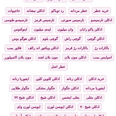
خرید عطر
عطر مردانه
رد توباکو
ادکلن نیشانه
حاجیوات
ادکلن نارسیسو
نارسیس صورتی
نارسیس قرمز
نارسیسو طوسی
ادکلن پاکو رابان
وان میلیون
لیدی میلیون
اینوکتوس
ادکلن گوچی
گوچی راش
گوچی بلوم
ادکلن هوگو بوس
باکارات رژ
باکارات رژ قرمز
ادکلن ویکتور اند رالف
فلاور بمب
اسپایس بمب
ادکلن مون بلان
مون بلان لجند
مون بلان اکسپلورر
عطر اصل
خرید ادکلن
ادکلن زنانه
ادکلن کلوین کلین
ایفوریا زنانه
ایفوریا مردانه
ادکلن جگوار
جگوار مشکی
جگوار طلایی
ادکلن بنتلی
بنتلی اینتنس
ادکلن شیخ
ادکلن شیخ ۷۷
ادکلن شیخ ۷۰
ادکلن ایوسن لورن
ایوسن لورن وای