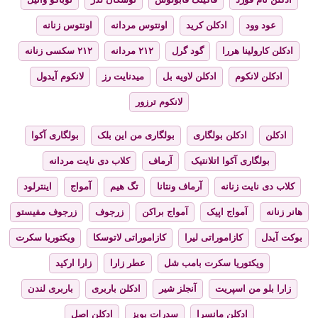
عود وود
ادکلن کرید
اونتوس مردانه
اونتوس زنانه
ادکلن کارولینا هررا
گود گرل
۲۱۲ مردانه
۲۱۲ سکسی زنانه
ادکلن لانکوم
ادکلن لاویه بل
میدنایت رز
لانکوم آیدول
لانکوم ترزور
ادکلن
ادکلن بولگاری
بولگاری من این بلک
بولگاری آکوا
بولگاری آکوا اتلانتیک
آرماف
کلاب دی نایت مردانه
کلاب دی نایت زنانه
آرماف ونتانا
تگ هیم
آمواج
اینترلود
هانر زنانه
آمواج اپیک
آمواج براکن
زرجوف
زرجوف مفیستو
بوکت آیدل
کازاموراتی لیرا
کازاموراتی لاتوسکا
ویکتوریا سکرت
ویکتوریا سکرت بامب شل
عطر زارا
زارا ارکید
زارا بلو من اسپریت
آنجلز شیر
ادکلن باربری
باربری لندن
ادکلن مانسرا
سدرات بویز
ادکلن اصل