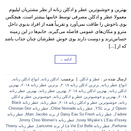
بهترین و خوشبوترین عطر و ادکلن زنانه از نظر مشتریان لیلیوم
معمولا عطر و ادکلن مصرفی توسط خانمها بیشتر است. هیچکس
بوی ناخوش را طاقت نمی‌آورد و تقریباً همه از افراد بدبوی داخل
مترو و مکان‌های عمومی فاصله می‌گیرند. خانم‌ها در این زمینه
حساس‌ترند و دوست دارند بوی خوش عطر‌شان چنان جذاب باشد
که از […]
ادامه
→
ارسال شده در :
عطر و ادکلن
|
برچسب:
ادکلن زنانه
,
انواع ادکلن زنانه
,
انواع عطر زنانه
,
برترین ادکلن زنانه ۲۰۱۸
,
برترین عطر زنانه ۲۰۱۸
,
بهترین
ادکلن زنانه
,
بهترین ادکلن زنانه ۲۰۱۸
,
بهترین عطر زنانه
,
بهترین عطر زنانه
۲۰۱۸
,
بهترین و خوشبوترین عطر و ادکلن زنانه
,
خوشبوترین عطر و ادکلن
زنانه
,
خوشبوترین عطر و ادکلن زنانه ۲۰۱۸
,
عطر زنانه
,
عطر زنانه Black
Opium از برند YSL
,
عطر زنانه Chloe Nomade
,
عطر زنانه Christian Dior
J’adore
,
عطر زنانه Daisy Eau So Fresh از برند Marc Jacobs
,
عطر زنانه
Issey Miyake’s L’Eau d’Issey
,
عطر زنانه Jimmy Choo Women’s
Perfume
,
عطر زنانه La Vie Est Belle از برند Lancome
,
عطر زنانه Thierry