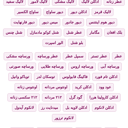
عطر زنانه
ادکلن لالیک
لالیک مشکی
لالیک لامور
لالیک سفید
لالیک قرمز
ادکلن دیور
دیور ساواج
ساواج الکسیر
دیور هوم اینتنس
دیور جادور
میس دیور
دیور فارنهایت
بلک افغان
مگامار
عطر شنل
شنل کوکو مادمازل
شنل چنس
بلو شنل
الور اسپرت
عطر
عطر تستر
سمپل عطر
عطر ورساچه
ورساچه مشکی
ورساچه آبی
ورساچه اروس
ورساچه طلایی
ورساچه صورتی
ادکلن تام فورد
فاکینگ فابولوس
توسکان لدر
توباکو وانیل
عود وود
ادکلن کرید
اونتوس مردانه
اونتوس زنانه
ادکلن کارولینا هررا
گود گرل
۲۱۲ مردانه
۲۱۲ سکسی زنانه
ادکلن لانکوم
ادکلن لاویه بل
میدنایت رز
لانکوم آیدول
لانکوم ترزور