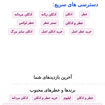
دسترسی های سریع:
عطر
ادکلن
ادکلن زنانه
ادکلن مردانه
عطر و ادکلن
تستر عطر
عطر لوکس
خرید عطر اصل
خرید ادکلن اصل
ادکلن سایز بزرگ
آخرین بازدیدهای شما
[widget id="woocommerce_recently_viewed_products-6"]
برندها و عطرهای محبوب
عطر و ادکلن
لیلیوم
خرید عطر و ادکلن
ادکلن مردانه