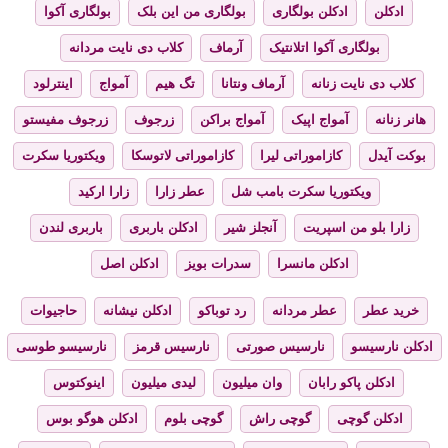
ادکلن
ادکلن بولگاری
بولگاری من این بلک
بولگاری آکوا
بولگاری آکوا اتلانتیک
آرماف
کلاب دی نایت مردانه
کلاب دی نایت زنانه
آرماف ونتانا
تگ هیم
آمواج
اینترلود
هانر زنانه
آمواج اپیک
آمواج براکن
زرجوف
زرجوف مفیستو
بوکت آیدل
کازاموراتی لیرا
کازاموراتی لاتوسکا
ویکتوریا سکرت
ویکتوریا سکرت بامب شل
عطر زارا
زارا ارکید
زارا بلو من اسپریت
آنجلز شیر
ادکلن باربری
باربری لندن
ادکلن مانسرا
سدرات بویز
ادکلن اصل
خرید عطر
عطر مردانه
رد توباکو
ادکلن نیشانه
حاجیوات
ادکلن نارسیسو
نارسیس صورتی
نارسیس قرمز
نارسیسو طوسی
ادکلن پاکو رابان
وان میلیون
لیدی میلیون
اینوکتوس
ادکلن گوچی
گوچی راش
گوچی بلوم
ادکلن هوگو بوس