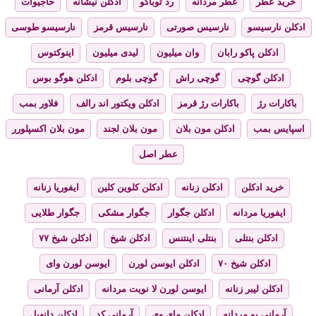
خرید عطر
عطر مردانه
رد توباکو
ادکلن نیشانه
حاجیوات
ادکلن نارسیسو
نارسیس صورتی
نارسیس قرمز
نارسیسو طوسی
ادکلن پاکو رابان
وان میلیون
لیدی میلیون
اینوکتوس
ادکلن گوچی
گوچی راش
گوچی بلوم
ادکلن هوگو بوس
باکارات رژ
باکارات رژ قرمز
ادکلن ویکتور اند رالف
فلاور بمب
اسپایس بمب
ادکلن مون بلان
مون بلان لجند
مون بلان اکسپلورر
عطر اصل
خرید ادکلن
ادکلن زنانه
ادکلن کلوین کلین
ایفوریا زنانه
ایفوریا مردانه
ادکلن جگوار
جگوار مشکی
جگوار طلایی
ادکلن بنتلی
بنتلی اینتنس
ادکلن شیخ
ادکلن شیخ ۷۷
ادکلن شیخ ۷۰
ادکلن ایوسن لورن
ایوسن لورن وای
ادکلن لیبر زنانه
ایوسن لورن لا نویت مردانه
ادکلن آرمانی
آرمانی یو مردانه
ادکلن مای وی
آرمانی کد
ادکلن دانهیل