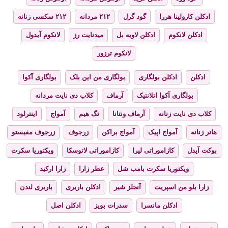
ادکلن کارولینا هررا
گود گرل
۲۱۲ مردانه
۲۱۲ سکسی زنانه
ادکلن لانکوم
ادکلن لاویه بل
میدنایت رز
لانکوم آیدول
لانکوم ترزور
ادکلن
ادکلن بولگاری
بولگاری من این بلک
بولگاری آکوا
بولگاری آکوا اتلانتیک
آرماف
کلاب دی نایت مردانه
کلاب دی نایت زنانه
آرماف ونتانا
تگ هیم
آمواج
اینترلود
هانر زنانه
آمواج اپیک
آمواج براکن
زرجوف
زرجوف مفیستو
بوکت آیدل
کازاموراتی لیرا
کازاموراتی لاتوسکا
ویکتوریا سکرت
ویکتوریا سکرت بامب شل
عطر زارا
زارا ارکید
زارا بلو من اسپریت
آنجلز شیر
ادکلن باربری
باربری لندن
ادکلن مانسرا
سدرات بویز
ادکلن اصل