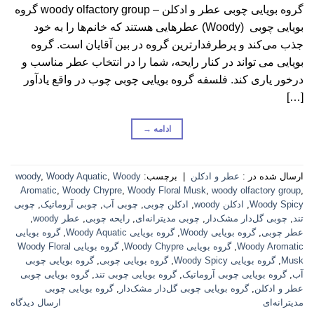
گروه بویایی چوبی عطر و ادکلن – woody olfactory group گروه
بویایی چوبی (Woody) عطرهایی هستند که خانم‌ها را به خود
جذب می‌کند و پرطرفدارترین گروه در بین آقایان است. گروه
بویایی می تواند در کنار رایحه، شما را در انتخاب عطر مناسب و
درخور یاری کند. فلسفه گروه بویایی چوبی چوب در واقع یادآور
[…]
ادامه
→
ارسال شده در :
عطر و ادکلن
|
برچسب:
Woody
,
Woody Aquatic
,
woody
Aromatic
,
Woody Chypre
,
Woody Floral Musk
,
woody olfactory group
,
Woody Spicy
,
ادکلن woody
,
ادکلن چوبی
,
چوبی آب
,
چوبی آروماتیک
,
چوبی
تند
,
چوبی گل‌دار مشک‌دار
,
چوبی مدیترانه‌ای
,
رایحه چوبی
,
عطر woody
,
عطر چوبی
,
گروه بویایی Woody
,
گروه بویایی Woody Aquatic
,
گروه بویایی
Woody Aromatic
,
گروه بویایی Woody Chypre
,
گروه بویایی Woody Floral
Musk
,
گروه بویایی Woody Spicy
,
گروه بویایی چوبی
,
گروه بویایی چوبی
آب
,
گروه بویایی چوبی آروماتیک
,
گروه بویایی چوبی تند
,
گروه بویایی چوبی
عطر و ادکلن
,
گروه بویایی چوبی گل‌دار مشک‌دار
,
گروه بویایی چوبی
مدیترانه‌ای
ارسال دیدگاه