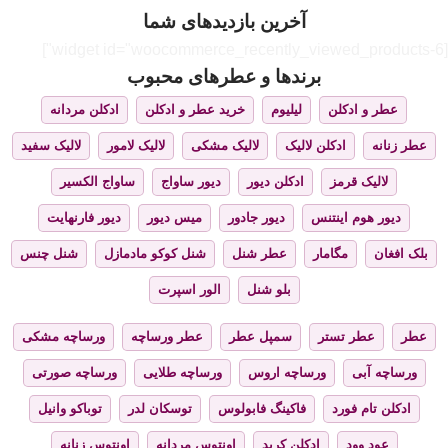
آخرین بازدیدهای شما
[widget id="woocommerce_recently_viewed_products-6"]
برندها و عطرهای محبوب
عطر و ادکلن
لیلیوم
خرید عطر و ادکلن
ادکلن مردانه
عطر زنانه
ادکلن لالیک
لالیک مشکی
لالیک لامور
لالیک سفید
لالیک قرمز
ادکلن دیور
دیور ساواج
ساواج الکسیر
دیور هوم اینتنس
دیور جادور
میس دیور
دیور فارنهایت
بلک افغان
مگامار
عطر شنل
شنل کوکو مادمازل
شنل چنس
بلو شنل
الور اسپرت
عطر
عطر تستر
سمپل عطر
عطر ورساچه
ورساچه مشکی
ورساچه آبی
ورساچه اروس
ورساچه طلایی
ورساچه صورتی
ادکلن تام فورد
فاکینگ فابولوس
توسکان لدر
توباکو وانیل
عود وود
ادکلن کرید
اونتوس مردانه
اونتوس زنانه