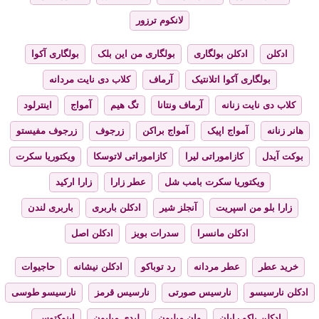
لانکوم ترزور
ادکلن
ادکلن بولگاری
بولگاری من این بلک
بولگاری آکوا
بولگاری آکوا اتلانتیک
آرماف
کلاب دی نایت مردانه
کلاب دی نایت زنانه
آرماف ونتانا
تگ هیم
آمواج
اینترلود
هانر زنانه
آمواج اپیک
آمواج براکن
زرجوف
زرجوف مفیستو
بوکت آیدل
کازاموراتی لیرا
کازاموراتی لاتوسکا
ویکتوریا سکرت
ویکتوریا سکرت بامب شل
عطر زارا
زارا ارکید
زارا بلو من اسپریت
آنجلز شیر
ادکلن باربری
باربری لندن
ادکلن مانسرا
سدرات بویز
ادکلن اصل
خرید عطر
عطر مردانه
رد توباکو
ادکلن نیشانه
حاجیوات
ادکلن نارسیسو
نارسیس صورتی
نارسیس قرمز
نارسیسو طوسی
ادکلن پاکو رابان
وان میلیون
لیدی میلیون
اینوکتوس