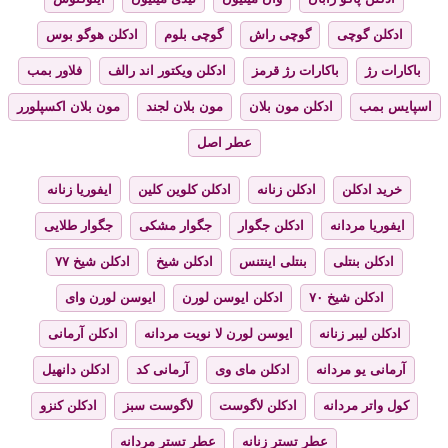
ادکلن گوچی
گوچی راش
گوچی بلوم
ادکلن هوگو بوس
باکارات رژ
باکارات رژ قرمز
ادکلن ویکتور اند رالف
فلاور بمب
اسپایس بمب
ادکلن مون بلان
مون بلان لجند
مون بلان اکسپلورر
عطر اصل
خرید ادکلن
ادکلن زنانه
ادکلن کلوین کلین
ایفوریا زنانه
ایفوریا مردانه
ادکلن جگوار
جگوار مشکی
جگوار طلایی
ادکلن بنتلی
بنتلی اینتنس
ادکلن شیخ
ادکلن شیخ ۷۷
ادکلن شیخ ۷۰
ادکلن ایوسن لورن
ایوسن لورن وای
ادکلن لیبر زنانه
ایوسن لورن لا نویت مردانه
ادکلن آرمانی
آرمانی یو مردانه
ادکلن مای وی
آرمانی کد
ادکلن دانهیل
کول واتر مردانه
ادکلن لاگوست
لاگوست سبز
ادکلن کنزو
عطر تستر زنانه
عطر تستر مردانه