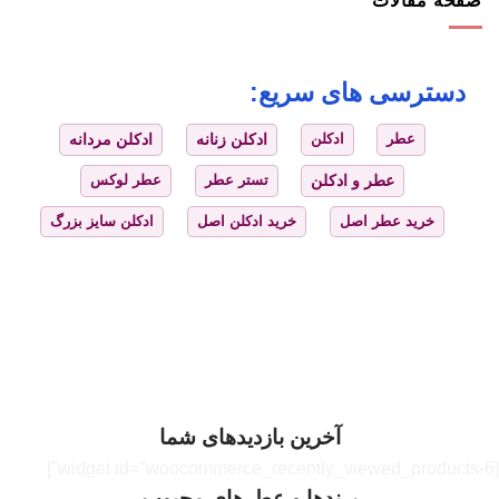
صفحه مقالات
دسترسی های سریع:
عطر
ادکلن
ادکلن زنانه
ادکلن مردانه
عطر و ادکلن
تستر عطر
عطر لوکس
خرید عطر اصل
خرید ادکلن اصل
ادکلن سایز بزرگ
آخرین بازدیدهای شما
[widget id="woocommerce_recently_viewed_products-6"]
برندها و عطرهای محبوب