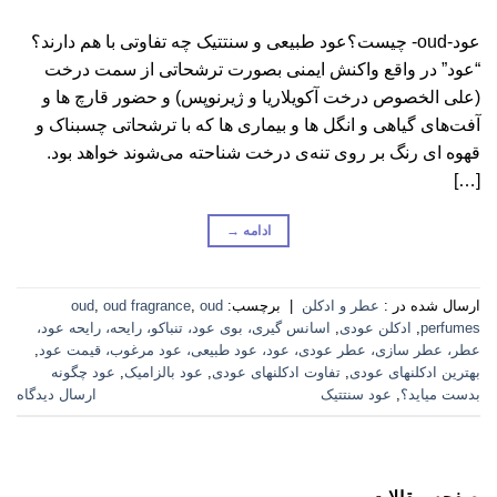
عود-oud- چیست؟عود طبیعی و سنتتیک چه تفاوتی با هم دارند؟
“عود” در واقع واکنش ایمنی بصورت ترشحاتی از سمت درخت
(علی الخصوص درخت آکویلاریا و ژیرنوپس) و حضور قارچ ها و
آفت‌های گیاهی و انگل ها و بیماری ها که با ترشحاتی چسبناک و
قهوه ای رنگ بر روی تنه‌ی درخت شناحته می‌شوند خواهد بود.
[…]
ادامه
→
ارسال شده در :
عطر و ادکلن
|
برچسب:
oud
,
oud fragrance
,
oud
perfumes
,
ادکلن عودی
,
اسانس گیری، بوی عود، تنباکو، رایحه، رایحه عود،
عطر، عطر سازی، عطر عودی، عود، عود طبیعی، عود مرغوب، قیمت عود
,
بهترین ادکلنهای عودی
,
تفاوت ادکلنهای عودی
,
عود بالزامیک
,
عود چگونه
بدست میاید؟
,
عود سنتتیک
ارسال دیدگاه