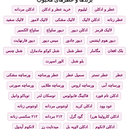
عطر و ادکلن
لیلیوم
خرید عطر و ادکلن
ادکلن مردانه
عطر زنانه
ادکلن لالیک
لالیک مشکی
لالیک لامور
لالیک سفید
لالیک قرمز
ادکلن دیور
دیور ساواج
ساواج الکسیر
دیور هوم اینتنس
دیور جادور
میس دیور
دیور فارنهایت
بلک افغان
مگامار
عطر شنل
شنل کوکو مادمازل
شنل چنس
بلو شنل
الور اسپرت
عطر
عطر تستر
سمپل عطر
عطر ورساچه
ورساچه مشکی
ورساچه آبی
ورساچه اروس
ورساچه طلایی
ورساچه صورتی
ادکلن تام فورد
فاکینگ فابولوس
توسکان لدر
توباکو وانیل
عود وود
ادکلن کرید
اونتوس مردانه
اونتوس زنانه
ادکلن کارولینا هررا
گود گرل
۲۱۲ مردانه
۲۱۲ سکسی زنانه
ادکلن لانکوم
ادکلن لاویه بل
میدنایت رز
لانکوم آیدول