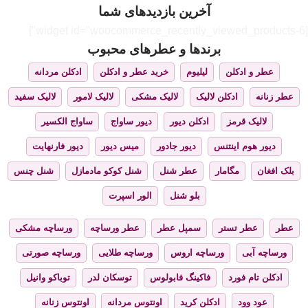
آخرین بازدیدهای شما
[widget id="woocommerce_recently_viewed_products-6"]
برندها و عطرهای محبوب
عطر و ادکلن
لیلیوم
خرید عطر و ادکلن
ادکلن مردانه
عطر زنانه
ادکلن لالیک
لالیک مشکی
لالیک لامور
لالیک سفید
لالیک قرمز
ادکلن دیور
دیور ساواج
ساواج الکسیر
دیور هوم اینتنس
دیور جادور
میس دیور
دیور فارنهایت
بلک افغان
مگامار
عطر شنل
شنل کوکو مادمازل
شنل چنس
بلو شنل
الور اسپرت
عطر
عطر تستر
سمپل عطر
عطر ورساچه
ورساچه مشکی
ورساچه آبی
ورساچه اروس
ورساچه طلایی
ورساچه صورتی
ادکلن تام فورد
فاکینگ فابولوس
توسکان لدر
توباکو وانیل
عود وود
ادکلن کرید
اونتوس مردانه
اونتوس زنانه