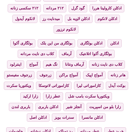
ادکلن کارولینا هررا
گود گرل
۲۱۲ مردانه
۲۱۲ سکسی زنانه
ادکلن لانکوم
ادکلن لاویه بل
میدنایت رز
لانکوم آیدول
لانکوم ترزور
ادکلن
ادکلن بولگاری
بولگاری من این بلک
بولگاری آکوا
بولگاری آکوا اتلانتیک
آرماف
کلاب دی نایت مردانه
کلاب دی نایت زنانه
آرماف ونتانا
تگ هیم
آمواج
اینترلود
هانر زنانه
آمواج اپیک
آمواج براکن
زرجوف
زرجوف مفیستو
بوکت آیدل
کازاموراتی لیرا
کازاموراتی لاتوسکا
ویکتوریا سکرت
ویکتوریا سکرت بامب شل
عطر زارا
زارا ارکید
زارا بلو من اسپریت
آنجلز شیر
ادکلن باربری
باربری لندن
ادکلن مانسرا
سدرات بویز
ادکلن اصل
خرید عطر
عطر مردانه
رد توباکو
ادکلن نیشانه
حاجیوات