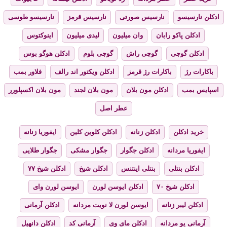
ادکلن نارسیسو
نارسیس صورتی
نارسیس قرمز
نارسیسو طوسی
ادکلن پاکو رابان
وان میلیون
لیدی میلیون
اینوکتوس
ادکلن گوچی
گوچی راش
گوچی بلوم
ادکلن هوگو بوس
باکارات رژ
باکارات رژ قرمز
ادکلن ویکتور اند رالف
فلاور بمب
اسپایس بمب
ادکلن مون بلان
مون بلان لجند
مون بلان اکسپلورر
عطر اصل
خرید ادکلن
ادکلن زنانه
ادکلن کلوین کلین
ایفوریا زنانه
ایفوریا مردانه
ادکلن جگوار
جگوار مشکی
جگوار طلایی
ادکلن بنتلی
بنتلی اینتنس
ادکلن شیخ
ادکلن شیخ ۷۷
ادکلن شیخ ۷۰
ادکلن ایوسن لورن
ایوسن لورن وای
ادکلن لیبر زنانه
ایوسن لورن لا نویت مردانه
ادکلن آرمانی
آرمانی یو مردانه
ادکلن مای وی
آرمانی کد
ادکلن دانهیل