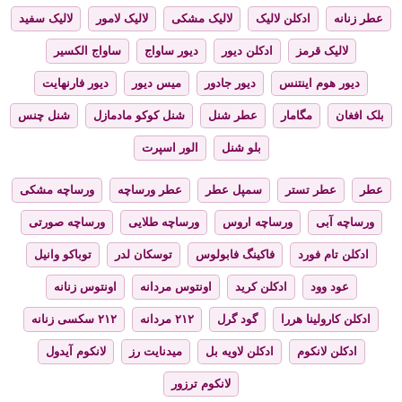
عطر زنانه
ادکلن لالیک
لالیک مشکی
لالیک لامور
لالیک سفید
لالیک قرمز
ادکلن دیور
دیور ساواج
ساواج الکسیر
دیور هوم اینتنس
دیور جادور
میس دیور
دیور فارنهایت
بلک افغان
مگامار
عطر شنل
شنل کوکو مادمازل
شنل چنس
بلو شنل
الور اسپرت
عطر
عطر تستر
سمپل عطر
عطر ورساچه
ورساچه مشکی
ورساچه آبی
ورساچه اروس
ورساچه طلایی
ورساچه صورتی
ادکلن تام فورد
فاکینگ فابولوس
توسکان لدر
توباکو وانیل
عود وود
ادکلن کرید
اونتوس مردانه
اونتوس زنانه
ادکلن کارولینا هررا
گود گرل
۲۱۲ مردانه
۲۱۲ سکسی زنانه
ادکلن لانکوم
ادکلن لاویه بل
میدنایت رز
لانکوم آیدول
لانکوم ترزور