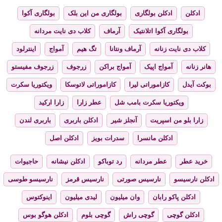
ادکلن
ادکلن بولگاری
بولگاری من این بلک
بولگاری آکوا
بولگاری آکوا اتلانتیک
آرماف
کلاب دی نایت مردانه
کلاب دی نایت زنانه
آرماف ونتانا
تگ هیم
آمواج
اینترلود
هانر زنانه
آمواج اپیک
آمواج براکن
زرجوف
زرجوف مفیستو
بوکت آیدل
کازاموراتی لیرا
کازاموراتی لاتوسکا
ویکتوریا سکرت
ویکتوریا سکرت بامب شل
عطر زارا
زارا ارکید
زارا بلو من اسپریت
آنجلز شیر
ادکلن باربری
باربری لندن
ادکلن مانسرا
سدرات بویز
ادکلن اصل
خرید عطر
عطر مردانه
رد توباکو
ادکلن نیشانه
حاجیوات
ادکلن نارسیسو
نارسیس صورتی
نارسیس قرمز
نارسیسو طوسی
ادکلن پاکو رابان
وان میلیون
لیدی میلیون
اینوکتوس
ادکلن گوچی
گوچی راش
گوچی بلوم
ادکلن هوگو بوس