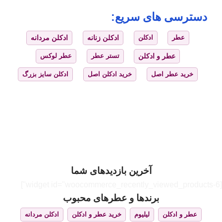
دسترسی های سریع:
عطر
ادکلن
ادکلن زنانه
ادکلن مردانه
عطر و ادکلن
تستر عطر
عطر لوکس
خرید عطر اصل
خرید ادکلن اصل
ادکلن سایز بزرگ
آخرین بازدیدهای شما
[widget id="woocommerce_recently_viewed_products-6"]
برندها و عطرهای محبوب
عطر و ادکلن
لیلیوم
خرید عطر و ادکلن
ادکلن مردانه