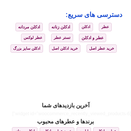
دسترسی های سریع:
عطر
ادکلن
ادکلن زنانه
ادکلن مردانه
عطر و ادکلن
تستر عطر
عطر لوکس
خرید عطر اصل
خرید ادکلن اصل
ادکلن سایز بزرگ
آخرین بازدیدهای شما
[widget id="woocommerce_recently_viewed_products-6"]
برندها و عطرهای محبوب