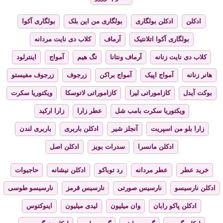
ادکلن
ادکلن بولگاری
بولگاری من این بلک
بولگاری آکوا
بولگاری آکوا اتلانتیک
آرماف
کلاب دی نایت مردانه
کلاب دی نایت زنانه
آرماف ونتانا
تگ هیم
آمواج
اینترلود
هانر زنانه
آمواج اپیک
آمواج براکن
زرجوف
زرجوف مفیستو
بوکت آیدل
کازاموراتی لیرا
کازاموراتی لاتوسکا
ویکتوریا سکرت
ویکتوریا سکرت بامب شل
عطر زارا
زارا ارکید
زارا بلو من اسپریت
آنجلز شیر
ادکلن باربری
باربری لندن
ادکلن مانسرا
سدرات بویز
ادکلن اصل
خرید عطر
عطر مردانه
رد توباکو
ادکلن نیشانه
حاجیوات
ادکلن نارسیسو
نارسیس صورتی
نارسیس قرمز
نارسیسو طوسی
ادکلن پاکو رابان
وان میلیون
لیدی میلیون
اینوکتوس