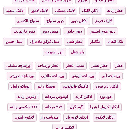
عطر و ادکلن
لیلیوم
خرید عطر و ادکلن
ادکلن مردانه
عطر زنانه
ادکلن لالیک
لالیک مشکی
لالیک لامور
لالیک سفید
لالیک قرمز
ادکلن دیور
دیور ساواج
ساواج الکسیر
دیور هوم اینتنس
دیور جادور
میس دیور
دیور فارنهایت
بلک افغان
مگامار
عطر شنل
شنل کوکو مادمازل
شنل چنس
بلو شنل
الور اسپرت
عطر
عطر تستر
سمپل عطر
عطر ورساچه
ورساچه مشکی
ورساچه آبی
ورساچه اروس
ورساچه طلایی
ورساچه صورتی
ادکلن تام فورد
فاکینگ فابولوس
توسکان لدر
توباکو وانیل
عود وود
ادکلن کرید
اونتوس مردانه
اونتوس زنانه
ادکلن کارولینا هررا
گود گرل
۲۱۲ مردانه
۲۱۲ سکسی زنانه
ادکلن لانکوم
ادکلن لاویه بل
میدنایت رز
لانکوم آیدول
لانکوم ترزور