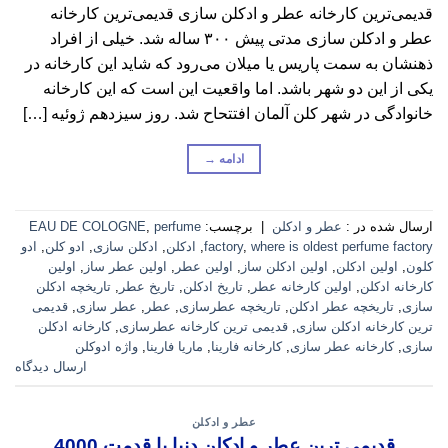
قدیمی‌ترین کارخانه عطر و ادکلن سازی قدیمی‌ترین کارخانه
عطر و ادکلن سازی مدتی پیش ۳۰۰ ساله شد. خیلی از افراد
ذهنشان به سمت پاریس یا میلان می‌رود که شاید این کارخانه در
یکی از این دو شهر باشد. اما واقعیت این است که این کارخانه
خانوادگی در شهر کلن آلمان افتتحاح شد. روز سیزدهم ژوئیه […]
ادامه
→
ارسال شده در :
عطر و ادکلن
|
برچسب:
perfume
,
EAU DE COLOGNE
where is oldest perfume factory
,
factory
,
ادکلن
,
ادکلن سازی
,
ادو کلن
,
ادو
کلون
,
اولین ادکلن
,
اولین ادکلن ساز
,
اولین عطر
,
اولین عطر ساز
,
اولین
کارخانه ادکلن
,
اولین کارخانه عطر
,
تاریخ ادکلن
,
تاریخ عطر
,
تاریخچه ادکلن
سازی
,
تاریخچه عطر ادکلن
,
تاریخچه عطرسازی
,
عطر
,
عطر سازی
,
قدیمی
ترین کارخانه ادکلن سازی
,
قدیمی ترین کارخانه عطرسازی
,
کارخانه ادکلن
سازی
,
کارخانه عطر سازی
,
کارخانه فارینا
,
ماریا فارینا
,
واژه ادوکلن
ارسال دیدگاه
عطر و ادکلن
قدیمی ترین عطر و ادکلن دنیا با قدمت 4000