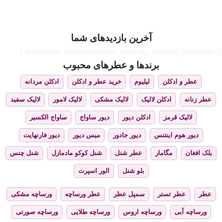
آخرین بازدیدهای شما
[widget id="woocommerce_recently_viewed_products-6"]
برندها و عطرهای محبوب
عطر و ادکلن
لیلیوم
خرید عطر و ادکلن
ادکلن مردانه
عطر زنانه
ادکلن لالیک
لالیک مشکی
لالیک لامور
لالیک سفید
لالیک قرمز
ادکلن دیور
دیور ساواج
ساواج الکسیر
دیور هوم اینتنس
دیور جادور
میس دیور
دیور فارنهایت
بلک افغان
مگامار
عطر شنل
شنل کوکو مادمازل
شنل چنس
بلو شنل
الور اسپرت
عطر
عطر تستر
سمپل عطر
عطر ورساچه
ورساچه مشکی
ورساچه آبی
ورساچه اروس
ورساچه طلایی
ورساچه صورتی