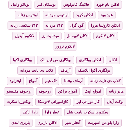
ادکلن تام فورد
فاکینگ فابولوس
توسکان لدر
توباکو وانیل
عود وود
ادکلن کرید
اونتوس مردانه
اونتوس زنانه
ادکلن کارولینا هررا
گود گرل
۲۱۲ مردانه
۲۱۲ سکسی زنانه
ادکلن لانکوم
ادکلن لاویه بل
میدنایت رز
لانکوم آیدول
لانکوم ترزور
ادکلن
ادکلن بولگاری
بولگاری من این بلک
بولگاری آکوا
بولگاری آکوا اتلانتیک
آرماف
کلاب دی نایت مردانه
کلاب دی نایت زنانه
آرماف ونتانا
تگ هیم
آمواج
اینترلود
هانر زنانه
آمواج اپیک
آمواج براکن
زرجوف
زرجوف مفیستو
بوکت آیدل
کازاموراتی لیرا
کازاموراتی لاتوسکا
ویکتوریا سکرت
ویکتوریا سکرت بامب شل
عطر زارا
زارا ارکید
زارا بلو من اسپریت
آنجلز شیر
ادکلن باربری
باربری لندن