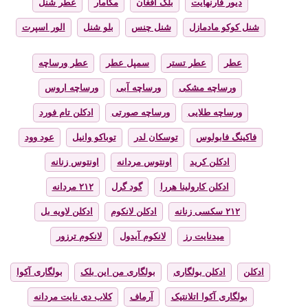
دیور فارنهایت
بلک افغان
مگامار
عطر شنل
شنل کوکو مادمازل
شنل چنس
بلو شنل
الور اسپرت
عطر
عطر تستر
سمپل عطر
عطر ورساچه
ورساچه مشکی
ورساچه آبی
ورساچه اروس
ورساچه طلایی
ورساچه صورتی
ادکلن تام فورد
فاکینگ فابولوس
توسکان لدر
توباکو وانیل
عود وود
ادکلن کرید
اونتوس مردانه
اونتوس زنانه
ادکلن کارولینا هررا
گود گرل
۲۱۲ مردانه
۲۱۲ سکسی زنانه
ادکلن لانکوم
ادکلن لاویه بل
میدنایت رز
لانکوم آیدول
لانکوم ترزور
ادکلن
ادکلن بولگاری
بولگاری من این بلک
بولگاری آکوا
بولگاری آکوا اتلانتیک
آرماف
کلاب دی نایت مردانه