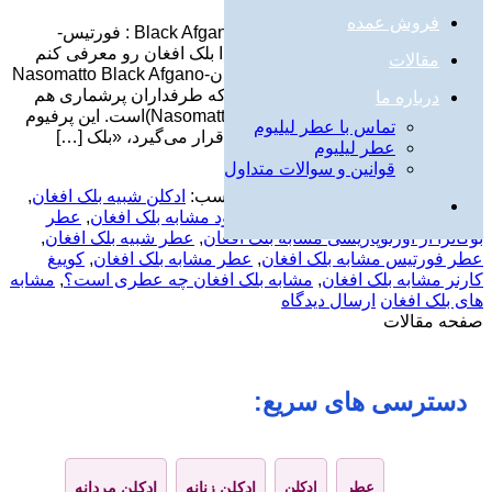
جولای
فروش عمده
راهنمای خرید عطر و ادکلن مشابه Black Afgano : فورتیس-
بوکانرا-کوییرز-بلک عود-کنت و … ابتدا بلک افغان رو معرفی کنم
مقالات
براتون: عطر ادکلن ناسوماتو بلک افغان-Nasomatto Black Afgano
یکی از عطرهای محبوب و خاص دنیا که طرفداران پرشماری هم
درباره ما
دارد، محصولی از برند «ناسوماتو» (Nasomatto)است. این پرفیوم
تماس با عطر لیلیوم
که برای آقایان و بانوان مورداستفاده قرار می‌گیرد، «بلک […]
عطر لیلیوم
قوانین و سوالات متداول
ادامه
→
ارسال شده در :
عطر و ادکلن
|
برچسب:
ادکلن شبیه بلک افغان
,
ادکلن مشابه بلک افغان
,
عطر بلک عود مشابه بلک افغان
,
عطر
بوکانرا از اورتوپاریسی مشابه بلک افغان
,
عطر شبیه بلک افغان
,
عطر فورتیس مشابه بلک افغان
,
عطر مشابه بلک افغان
,
کوییغ
کارنر مشابه بلک افغان
,
مشابه بلک افغان چه عطری است؟
,
مشابه
های بلک افغان
ارسال دیدگاه
صفحه مقالات
دسترسی های سریع:
عطر
ادکلن
ادکلن زنانه
ادکلن مردانه