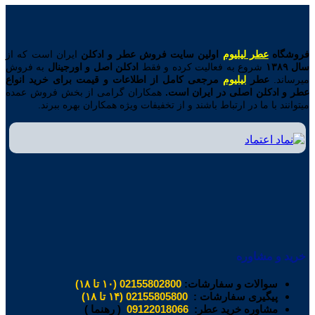
فروشگاه
عطر لیلیوم
اولین
سایت فروش عطر و ادکلن
ایران است که از
سال ۱۳۸۹
شروع به فعالیت کرده و فقط
ادکلن اصل و اورجینال
به فروش
میرساند.
عطر
لیلیوم
مرجعی کامل از اطلاعات و قیمت برای خرید انواع
عطر و ادکلن اصلی در ایران است.
همکاران گرامی از بخش فروش عمده
میتوانند با ما در ارتباط باشند و از تخفیفات ویژه همکاران بهره ببرند.
خرید و مشاوره
سوالات و سفارشات:
02155802800 (۱۰ تا ۱۸)
پیگیری سفارشات :
02155805800 (۱۴ تا ۱۸)
مشاوره خرید عطر:
09122018066
( رهنما )