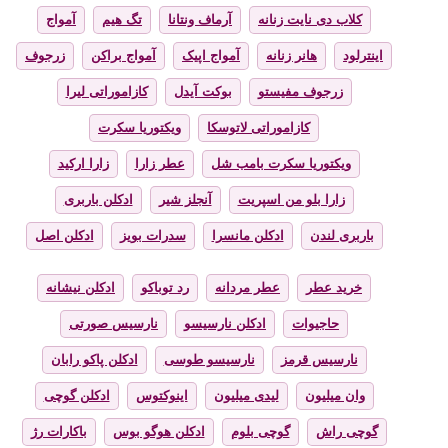
کلاب دی نایت زنانه
آرماف ونتانا
تگ هیم
آمواج
اینترلود
هانر زنانه
آمواج اپیک
آمواج براکن
زرجوف
زرجوف مفیستو
بوکت آیدل
کازاموراتی لیرا
کازاموراتی لاتوسکا
ویکتوریا سکرت
ویکتوریا سکرت بامب شل
عطر زارا
زارا ارکید
زارا بلو من اسپریت
آنجلز شیر
ادکلن باربری
باربری لندن
ادکلن مانسرا
سدرات بویز
ادکلن اصل
خرید عطر
عطر مردانه
رد توباکو
ادکلن نیشانه
حاجیوات
ادکلن نارسیسو
نارسیس صورتی
نارسیس قرمز
نارسیسو طوسی
ادکلن پاکو رابان
وان میلیون
لیدی میلیون
اینوکتوس
ادکلن گوچی
گوچی راش
گوچی بلوم
ادکلن هوگو بوس
باکارات رژ