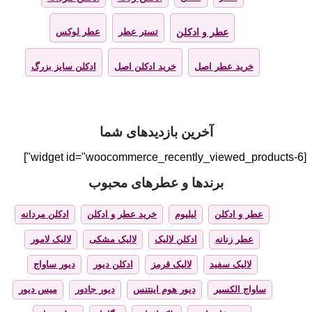
عطر و ادکلن
تستر عطر
عطر لوکس
خرید عطر اصل
خرید ادکلن اصل
ادکلن سایز بزرگ
آخرین بازدیدهای شما
[widget id="woocommerce_recently_viewed_products-6"]
برندها و عطرهای محبوب
عطر و ادکلن
لیلیوم
خرید عطر و ادکلن
ادکلن مردانه
عطر زنانه
ادکلن لالیک
لالیک مشکی
لالیک لامور
لالیک سفید
لالیک قرمز
ادکلن دیور
دیور ساواج
ساواج الکسیر
دیور هوم اینتنس
دیور جادور
میس دیور