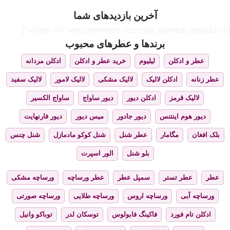
آخرین بازدیدهای شما
[widget id="woocommerce_recently_viewed_products-6"]
برندها و عطرهای محبوب
عطر و ادکلن
لیلیوم
خرید عطر و ادکلن
ادکلن مردانه
عطر زنانه
ادکلن لالیک
لالیک مشکی
لالیک لامور
لالیک سفید
لالیک قرمز
ادکلن دیور
دیور ساواج
ساواج الکسیر
دیور هوم اینتنس
دیور جادور
میس دیور
دیور فارنهایت
بلک افغان
مگامار
عطر شنل
شنل کوکو مادمازل
شنل چنس
بلو شنل
الور اسپرت
عطر
عطر تستر
سمپل عطر
عطر ورساچه
ورساچه مشکی
ورساچه آبی
ورساچه اروس
ورساچه طلایی
ورساچه صورتی
ادکلن تام فورد
فاکینگ فابولوس
توسکان لدر
توباکو وانیل