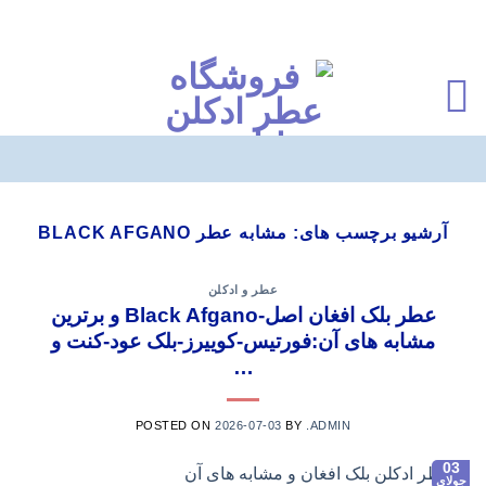
Ski
t
آرشیو برچسب های:
مشابه عطر BLACK AFGANO
conten
عطر و ادکلن
عطر بلک افغان اصل-Black Afgano و برترین
مشابه های آن:فورتیس-کوییرز-بلک عود-کنت و
…
POSTED ON
2026-07-03
BY
.ADMIN
03
جولای