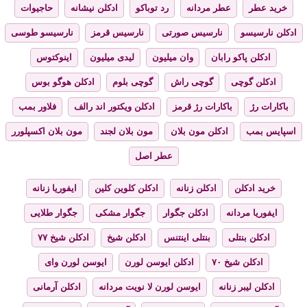
خرید عطر
عطر مردانه
رد توباکو
ادکلن نیشانه
حاجیوات
ادکلن نارسیسو
نارسیس صورتی
نارسیس قرمز
نارسیسو طوسی
ادکلن پاکو رابان
وان میلیون
لیدی میلیون
اینوکتوس
ادکلن گوچی
گوچی راش
گوچی بلوم
ادکلن هوگو بوس
باکارات رژ
باکارات رژ قرمز
ادکلن ویکتور اند رالف
فلاور بمب
اسپایس بمب
ادکلن مون بلان
مون بلان لجند
مون بلان اکسپلورر
عطر اصل
خرید ادکلن
ادکلن زنانه
ادکلن کلوین کلین
ایفوریا زنانه
ایفوریا مردانه
ادکلن جگوار
جگوار مشکی
جگوار طلایی
ادکلن بنتلی
بنتلی اینتنس
ادکلن شیخ
ادکلن شیخ ۷۷
ادکلن شیخ ۷۰
ادکلن ایوسن لورن
ایوسن لورن وای
ادکلن لیبر زنانه
ایوسن لورن لا نویت مردانه
ادکلن آرمانی