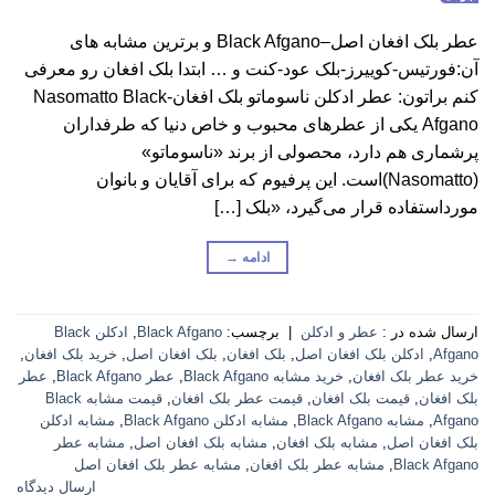
عطر بلک افغان اصل–Black Afgano و برترین مشابه های
آن:فورتیس-کوییرز-بلک عود-کنت و … ابتدا بلک افغان رو معرفی
کنم براتون: عطر ادکلن ناسوماتو بلک افغان-Nasomatto Black
Afgano یکی از عطرهای محبوب و خاص دنیا که طرفداران
پرشماری هم دارد، محصولی از برند «ناسوماتو»
(Nasomatto)است. این پرفیوم که برای آقایان و بانوان
مورداستفاده قرار می‌گیرد، «بلک […]
ادامه
→
ارسال شده در :
عطر و ادکلن
|
برچسب:
Black Afgano
,
ادکلن Black
Afgano
,
ادکلن بلک افغان اصل
,
بلک افغان
,
بلک افغان اصل
,
خرید بلک افغان
,
خرید عطر بلک افغان
,
خرید مشابه Black Afgano
,
عطر Black Afgano
,
عطر
بلک افغان
,
قیمت بلک افغان
,
قیمت عطر بلک افغان
,
قیمت مشابه Black
Afgano
,
مشابه Black Afgano
,
مشابه ادکلن Black Afgano
,
مشابه ادکلن
بلک افغان اصل
,
مشابه بلک افغان
,
مشابه بلک افغان اصل
,
مشابه عطر
Black Afgano
,
مشابه عطر بلک افغان
,
مشابه عطر بلک افغان اصل
ارسال دیدگاه