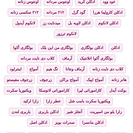
عود وود
ادکلن کرید
اونتوس مردانه
اونتوس زنانه
ادکلن کارولینا هررا
گود گرل
۲۱۲ مردانه
۲۱۲ سکسی زنانه
ادکلن لانکوم
ادکلن لاویه بل
میدنایت رز
لانکوم آیدول
لانکوم ترزور
ادکلن
ادکلن بولگاری
بولگاری من این بلک
بولگاری آکوا
بولگاری آکوا اتلانتیک
آرماف
کلاب دی نایت مردانه
کلاب دی نایت زنانه
آرماف ونتانا
تگ هیم
آمواج
اینترلود
هانر زنانه
آمواج اپیک
آمواج براکن
زرجوف
زرجوف مفیستو
بوکت آیدل
کازاموراتی لیرا
کازاموراتی لاتوسکا
ویکتوریا سکرت
ویکتوریا سکرت بامب شل
عطر زارا
زارا ارکید
زارا بلو من اسپریت
آنجلز شیر
ادکلن باربری
باربری لندن
ادکلن مانسرا
سدرات بویز
ادکلن اصل