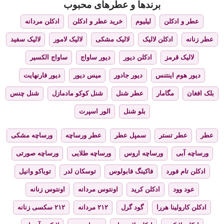
برندها و عطرهای محبوب
عطر و ادکلن
لیلیوم
خرید عطر و ادکلن
ادکلن مردانه
عطر زنانه
ادکلن لالیک
لالیک مشکی
لالیک لامور
لالیک سفید
لالیک قرمز
ادکلن دیور
دیور ساواج
ساواج الکسیر
دیور هوم اینتنس
دیور جادور
میس دیور
دیور فارنهایت
بلک افغان
مگامار
عطر شنل
شنل کوکو مادمازل
شنل چنس
بلو شنل
الور اسپرت
عطر
عطر تستر
سمپل عطر
عطر ورساچه
ورساچه مشکی
ورساچه آبی
ورساچه اروس
ورساچه طلایی
ورساچه صورتی
ادکلن تام فورد
فاکینگ فابولوس
توسکان لدر
توباکو وانیل
عود وود
ادکلن کرید
اونتوس مردانه
اونتوس زنانه
ادکلن کارولینا هررا
گود گرل
۲۱۲ مردانه
۲۱۲ سکسی زنانه