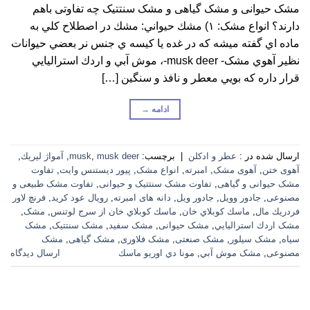
مشک حیوانی و مشک گیاهی و مشک سنتتیک چه تفاوتی باهم
دارند؟ انواع مشک: ١) مشك حيواني: مشك در اصطلاح كلي به
ماده اي گفته ميشه كه در غده يا كيسه ي جنس نر بعضي حيوانات
نظير آهوي مشک- musk deer-، موش آبي و اردك استراليايي
قرار داره كه بويي معطر و نافذ و سنگين […]
ادامه
→
ارسال شده در :
عطر و ادکلن
|
برچسب:
musk deer
,
musk
,
آمواژ ليريك
,
آهوی ختن
,
آهوی مشک
,
امبرته
,
انواع مشک
,
پيور ديستنس وايت
,
تفاوت
مشک حیوانی و گیاهی
,
تفاوت مشک سنتتیک و حیوانی
,
تفاوت مشک طبیعی و
مصنوعی
,
جادور وویل
,
جادور ویل
,
دانه های امبرته
,
رويال عود كريد
,
فرنچ لاور
فردريك مال
,
ماسك كوبلاي خان
,
ماسك كوبلاي خان از سرج لوتنس
,
مشک
,
مشک اردك استراليايي
,
مشک حیوانی
,
مشک سفید
,
مشک سنتتیک
,
مشک
سیاه
,
مشک سیلور
,
مشک صنعتی
,
مشک فلاوری
,
مشک گیاهی
,
مشک
مصنوعی
,
مشک موش آبي
,
مونا دي اوريو ماسك
ارسال دیدگاه