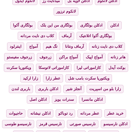
ادکلن لانکوم
ادکلن لاویه بل
میدنایت رز
لانکوم آیدول
لانکوم ترزور
ادکلن
ادکلن بولگاری
بولگاری من این بلک
بولگاری آکوا
بولگاری آکوا اتلانتیک
آرماف
کلاب دی نایت مردانه
کلاب دی نایت زنانه
آرماف ونتانا
تگ هیم
آمواج
اینترلود
هانر زنانه
آمواج اپیک
آمواج براکن
زرجوف
زرجوف مفیستو
بوکت آیدل
کازاموراتی لیرا
کازاموراتی لاتوسکا
ویکتوریا سکرت
ویکتوریا سکرت بامب شل
عطر زارا
زارا ارکید
زارا بلو من اسپریت
آنجلز شیر
ادکلن باربری
باربری لندن
ادکلن مانسرا
سدرات بویز
ادکلن اصل
خرید عطر
عطر مردانه
رد توباکو
ادکلن نیشانه
حاجیوات
ادکلن نارسیسو
نارسیس صورتی
نارسیس قرمز
نارسیسو طوسی