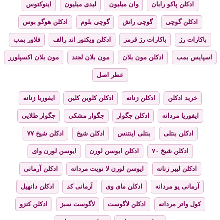
ادکلن پاکو رابان
وان میلیون
لیدی میلیون
اینوکتوس
ادکلن گوچی
گوچی راش
گوچی بلوم
ادکلن هوگو بوس
باکارات رژ
باکارات رژ قرمز
ادکلن ویکتور اند رالف
فلاور بمب
اسپایس بمب
ادکلن مون بلان
مون بلان لجند
مون بلان اکسپلورر
عطر اصل
خرید ادکلن
ادکلن زنانه
ادکلن کلوین کلین
ایفوریا زنانه
ایفوریا مردانه
ادکلن جگوار
جگوار مشکی
جگوار طلایی
ادکلن بنتلی
بنتلی اینتنس
ادکلن شیخ
ادکلن شیخ ۷۷
ادکلن شیخ ۷۰
ادکلن ایوسن لورن
ایوسن لورن وای
ادکلن لیبر زنانه
ایوسن لورن لا نویت مردانه
ادکلن آرمانی
آرمانی یو مردانه
ادکلن مای وی
آرمانی کد
ادکلن دانهیل
کول واتر مردانه
ادکلن لاگوست
لاگوست سبز
ادکلن کنزو