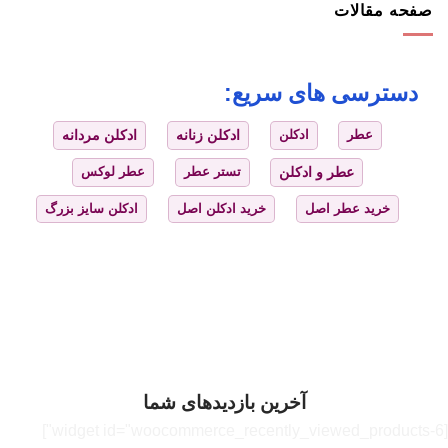
صفحه مقالات
دسترسی های سریع:
عطر
ادکلن
ادکلن زنانه
ادکلن مردانه
عطر و ادکلن
تستر عطر
عطر لوکس
خرید عطر اصل
خرید ادکلن اصل
ادکلن سایز بزرگ
آخرین بازدیدهای شما
[widget id="woocommerce_recently_viewed_products-6"]