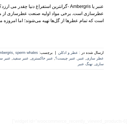
عطرسازی است. برخی مواد اولیه صنعت عطرسازی از مناب
است که تمام عطرها از گل‌ها تهیه می‌شوند؛ اما امروزه مو
ارسال شده در :
عطر و ادکلن
|
برچسب:
sperm whales
,
mbergris
عطر سازی
,
عنبر
,
عنبر چیست؟
,
عنبر خاکستری
,
عنبر سفید
,
عنبر سی
سازی
,
نهنگ عنبر
[widget id="woocommerce_recently_viewed_products-6"]