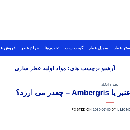
ستر عطر
سمپل عطر
گیفت ست
تخفیف‌ها
حراج عطر
فروش عم
آرشیو برچسب های:
مواد اولیه عطر سازی
عطر و ادکلن
قدر می ارزد؟
POSTED ON
2026-07-03
BY
LILIOM