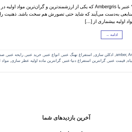
عنبر یا Ambergris -گرانترین استفراغ دنیا چقدر می ارزد؟ عنبر یا Ambergris که یکی از ارزشمندترین و گران‌ترین موا
عی به‌دست می‌آیند که شاید حتی تصورش هم سخت باشد. ذهنیت رای
اد اولیه بیشماری از […]
ادامه
→
A
,
amber
,
ادکلن سازی
,
استفراغ نهنگ عنبر
,
انواع عنبر
,
خرید عنبر
,
رایحه عنبر
,
صنا
اه
,
قیمت عنبر
,
گرانترین استفراغ دنیا-عنبر
,
گرانترین ماده اولیه عطر سازی
,
مواد ا
آخرین بازدیدهای شما