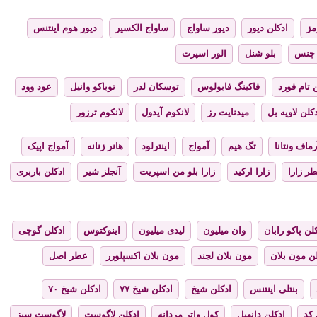
مز
ادکلن دیور
دیور ساواج
ساواج الکسیر
دیور هوم اینتنس
چنس
بلو شنل
الور اسپرت
 تام فورد
فاکینگ فابولوس
توسکان لدر
توباکو وانیل
عود وود
کلن لاویه بل
میدنایت رز
لانکوم آیدول
لانکوم ترزور
رماف ونتانا
تگ هیم
آمواج
اینترلود
هانر زنانه
آمواج اپیک
ر زارا
زارا ارکید
زارا بلو من اسپریت
آنجلز شیر
ادکلن باربری
لن پاکو رابان
وان میلیون
لیدی میلیون
اینوکتوس
ادکلن گوچی
لن مون بلان
مون بلان لجند
مون بلان اکسپلورر
عطر اصل
بنتلی اینتنس
ادکلن شیخ
ادکلن شیخ ۷۷
ادکلن شیخ ۷۰
 کد
ادکلن دانهیل
کول واتر مردانه
ادکلن لاگوست
لاگوست سبز