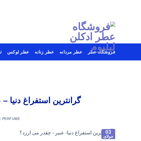
فروشگاه عطر
عطر مردانه
عطر زنانه
عطر لوکس
ت
Ski
t
conten
گرانترین استفراغ دنیا – عنبر یا Ambergris – چ
E PERFUME
03
جولای