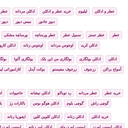
عطر و ادکلن
لیلیوم
خرید عطر و ادکلن
ادکلن مردانه
عطر ز
دیور جادور
میس دیور
دیور 
عطر
عطر تستر
سمپل عطر
عطر ورساچه
ورساچه مشکی
ادکلن کرید
اونتوس مردانه
اونتوس زنانه
ادکلن کارول
ادکلن
ادکلن بولگاری
بولگاری من این بلک
بولگاری آکوا
بولگا
آمواج براکن
زرجوف
زرجوف مفیستو
بوکت آیدل
کازاموراتی لیر
خرید عطر
عطر مردانه
رد توباکو
ادکلن نیشانه
حاجیوات
اد
گوچی راش
گوچی بلوم
ادکلن هوگو بوس
باکارات رژ
با
خرید ادکلن
ادکلن زنانه
ادکلن کلوین کلین
ایفوریا زنانه
ادکلن ایوسن لورن
ایوسن لورن وای
ادکلن لیبر زنانه
ایوسن لورن لا