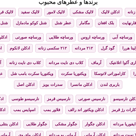
برندها و عطرهای محبوب
نانه
ادکلن لالیک
لالیک مشکی
لالیک لامور
لالیک سفید
لالیک قر
فارنهایت
بلک افغان
مگامار
عطر شنل
شنل کوکو مادمازل
شنل 
ورساچه آبی
ورساچه اروس
ورساچه طلایی
ورساچه صورتی
ادکلن
ینا هررا
گود گرل
۲۱۲ مردانه
۲۱۲ سکسی زنانه
ادکلن لانکوم
اد
ری آکوا اتلانتیک
آرماف
کلاب دی نایت مردانه
کلاب دی نایت زنانه
آ
ا
کازاموراتی لاتوسکا
ویکتوریا سکرت
ویکتوریا سکرت بامب شل
عط
باربری لندن
ادکلن مانسرا
سدرات بویز
ادکلن اصل
کلن نارسیسو
نارسیس صورتی
نارسیس قرمز
نارسیسو طوسی
ادک
کارات رژ قرمز
ادکلن ویکتور اند رالف
فلاور بمب
اسپایس بمب
ادک
ایفوریا مردانه
ادکلن جگوار
جگوار مشکی
جگوار طلایی
ادکلن بنتلی
 نویت مردانه
ادکلن آرمانی
آرمانی یو مردانه
ادکلن مای وی
آرمانی