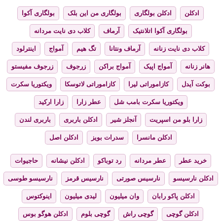
ادکلن
ادکلن بولگاری
بولگاری من این بلک
بولگاری آکوا
بولگاری آکوا اتلانتیک
آرماف
کلاب دی نایت مردانه
کلاب دی نایت زنانه
آرماف ونتانا
تگ هیم
آمواج
اینترلود
هانر زنانه
آمواج اپیک
آمواج براکن
زرجوف
زرجوف مفیستو
بوکت آیدل
کازاموراتی لیرا
کازاموراتی لاتوسکا
ویکتوریا سکرت
ویکتوریا سکرت بامب شل
عطر زارا
زارا ارکید
زارا بلو من اسپریت
آنجلز شیر
ادکلن باربری
باربری لندن
ادکلن مانسرا
سدرات بویز
ادکلن اصل
خرید عطر
عطر مردانه
رد توباکو
ادکلن نیشانه
حاجیوات
ادکلن نارسیسو
نارسیس صورتی
نارسیس قرمز
نارسیسو طوسی
ادکلن پاکو رابان
وان میلیون
لیدی میلیون
اینوکتوس
ادکلن گوچی
گوچی راش
گوچی بلوم
ادکلن هوگو بوس