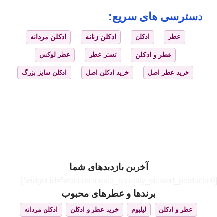
دسترسی های سریع:
عطر
ادکلن
ادکلن زنانه
ادکلن مردانه
عطر و ادکلن
تستر عطر
عطر لوکس
خرید عطر اصل
خرید ادکلن اصل
ادکلن سایز بزرگ
آخرین بازدیدهای شما
[widget id="woocommerce_recently_viewed_products-6"]
برندها و عطرهای محبوب
عطر و ادکلن
لیلیوم
خرید عطر و ادکلن
ادکلن مردانه