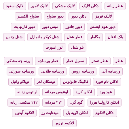
عطر زنانه
ادکلن لالیک
لالیک مشکی
لالیک لامور
لالیک سفید
لالیک قرمز
ادکلن دیور
دیور ساواج
ساواج الکسیر
دیور هوم اینتنس
دیور جادور
میس دیور
دیور فارنهایت
بلک افغان
مگامار
عطر شنل
شنل کوکو مادمازل
شنل چنس
بلو شنل
الور اسپرت
عطر
عطر تستر
سمپل عطر
عطر ورساچه
ورساچه مشکی
ورساچه آبی
ورساچه اروس
ورساچه طلایی
ورساچه صورتی
ادکلن تام فورد
فاکینگ فابولوس
توسکان لدر
توباکو وانیل
عود وود
ادکلن کرید
اونتوس مردانه
اونتوس زنانه
ادکلن کارولینا هررا
گود گرل
۲۱۲ مردانه
۲۱۲ سکسی زنانه
ادکلن لانکوم
ادکلن لاویه بل
میدنایت رز
لانکوم آیدول
لانکوم ترزور