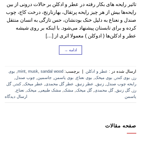
تاثیر رایحه های بکار رفته در عطر و ادکلن بر حالات درونی از بین
رایحه‌ها بیش از هر چیز رایحه پرتقال، بهارنارنج، درخت کاج، چوب
صندل و نعناع به دلیل خنک بودنشان، حس تازگی به انسان منتقل
کرده و برای تابستان پیشنهاد می‌شود. با اینکه بر روی شیشه
عطر و ادکلن‌ها ( ادوکلن ) معمولا اثری از […]
ادامه
→
ارسال شده در :
عطر و ادکلن
|
برچسب:
sandal wood
,
musk
,
mint
,
بوی
رز
,
بوی کندر
,
بوی میخک
,
بوی نعناع
,
بوی یاسمن
,
جاسمین
,
چوب صندل
,
رایحه چوب صندل
,
زنبق
,
عطر زنبق
,
عطر گل محمدی
,
عطر میخک
,
کندر
,
گل
رز
,
گل زنبق
,
گل محمدی
,
گل میخک
,
مشک
,
مشک طبیعی
,
میخک
,
نعناع
,
یاسمن
ارسال دیدگاه
صفحه مقالات