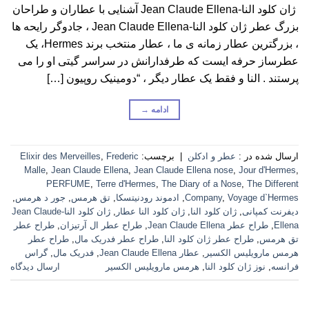
ژان کلود النا-Jean Claude Ellena آشنایی با عطاران و طراحان
بزرگ عطر ژان کلود النا-Jean Claude Ellena ، جادوگر رایحه ها
، بزرگترین عطار زمانه ی ما ، عطار منتخب برند Hermes، یک
عطرساز حرفه ایست که طرفدارانش در سراسر گیتی او را می
پرستند . النا و فقط یک عطار دیگر ، “دومینیک روپیون […]
ادامه
→
ارسال شده در :
عطر و ادکلن
|
برچسب:
Frederic
,
Elixir des Merveilles
Malle
,
Jean Claude Ellena
,
Jean Claude Ellena nose
,
Jour d'Hermes
,
PERFUME
,
Terre d'Hermes
,
The Diary of a Nose
,
The Different
Voyage d`Hermes
,
Company
,
ادموند رودنیتسکا
,
تق هرمس
,
جور د هرمس
,
دیفرنت کمپانی
,
ژان کلود النا
,
ژان کلود النا عطار
,
ژان کلود النا-Jean Claude
Ellena
,
طراح عطر Jean Claude Ellena
,
طراح عطر ال آرتیزان
,
طراح عطر
تق هرمس
,
طراح عطر ژان کلود النا
,
طراح عطر فدریک مال
,
طراح عطر
هرمس مارویلیس الکسیر
,
عطار Jean Claude Ellena
,
فدریک مال
,
گراس
فرانسه
,
نوز ژان کلود النا
,
هرمس مارویلیس الکسیر
ارسال دیدگاه