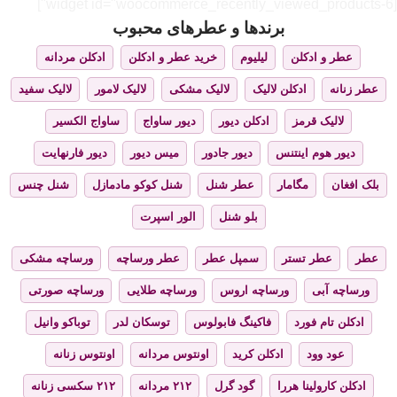
[widget id="woocommerce_recently_viewed_products-6"]
برندها و عطرهای محبوب
عطر و ادکلن
لیلیوم
خرید عطر و ادکلن
ادکلن مردانه
عطر زنانه
ادکلن لالیک
لالیک مشکی
لالیک لامور
لالیک سفید
لالیک قرمز
ادکلن دیور
دیور ساواج
ساواج الکسیر
دیور هوم اینتنس
دیور جادور
میس دیور
دیور فارنهایت
بلک افغان
مگامار
عطر شنل
شنل کوکو مادمازل
شنل چنس
بلو شنل
الور اسپرت
عطر
عطر تستر
سمپل عطر
عطر ورساچه
ورساچه مشکی
ورساچه آبی
ورساچه اروس
ورساچه طلایی
ورساچه صورتی
ادکلن تام فورد
فاکینگ فابولوس
توسکان لدر
توباکو وانیل
عود وود
ادکلن کرید
اونتوس مردانه
اونتوس زنانه
ادکلن کارولینا هررا
گود گرل
۲۱۲ مردانه
۲۱۲ سکسی زنانه