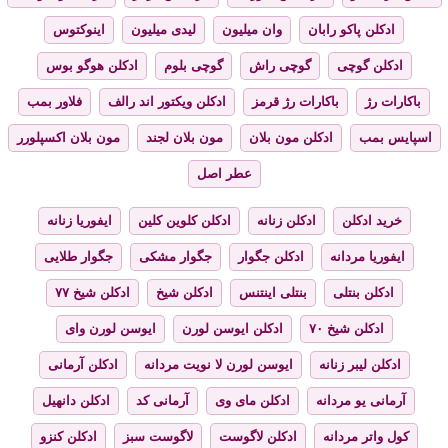
ادکلن پاکو رابان
وان میلیون
لیدی میلیون
اینوکتوس
ادکلن گوچی
گوچی راش
گوچی بلوم
ادکلن هوگو بوس
باکارات رژ
باکارات رژ قرمز
ادکلن ویکتور اند رالف
فلاور بمب
اسپایس بمب
ادکلن مون بلان
مون بلان لجند
مون بلان اکسپلورر
عطر اصل
خرید ادکلن
ادکلن زنانه
ادکلن کلوین کلین
ایفوریا زنانه
ایفوریا مردانه
ادکلن جگوار
جگوار مشکی
جگوار طلایی
ادکلن بنتلی
بنتلی اینتنس
ادکلن شیخ
ادکلن شیخ ۷۷
ادکلن شیخ ۷۰
ادکلن ایوسن لورن
ایوسن لورن وای
ادکلن لیبر زنانه
ایوسن لورن لا نویت مردانه
ادکلن آرمانی
آرمانی یو مردانه
ادکلن مای وی
آرمانی کد
ادکلن دانهیل
کول واتر مردانه
ادکلن لاگوست
لاگوست سبز
ادکلن کنزو