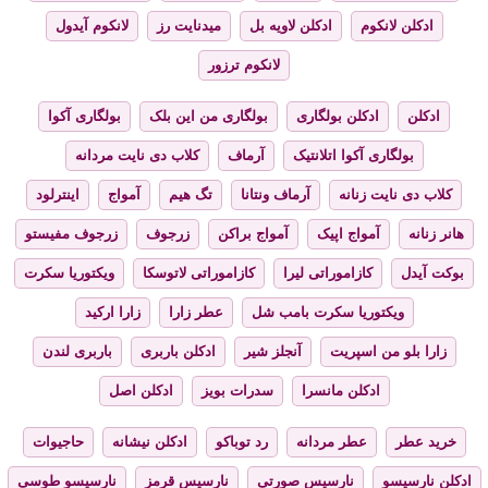
ادکلن لانکوم
ادکلن لاویه بل
میدنایت رز
لانکوم آیدول
لانکوم ترزور
ادکلن
ادکلن بولگاری
بولگاری من این بلک
بولگاری آکوا
بولگاری آکوا اتلانتیک
آرماف
کلاب دی نایت مردانه
کلاب دی نایت زنانه
آرماف ونتانا
تگ هیم
آمواج
اینترلود
هانر زنانه
آمواج اپیک
آمواج براکن
زرجوف
زرجوف مفیستو
بوکت آیدل
کازاموراتی لیرا
کازاموراتی لاتوسکا
ویکتوریا سکرت
ویکتوریا سکرت بامب شل
عطر زارا
زارا ارکید
زارا بلو من اسپریت
آنجلز شیر
ادکلن باربری
باربری لندن
ادکلن مانسرا
سدرات بویز
ادکلن اصل
خرید عطر
عطر مردانه
رد توباکو
ادکلن نیشانه
حاجیوات
ادکلن نارسیسو
نارسیس صورتی
نارسیس قرمز
نارسیسو طوسی