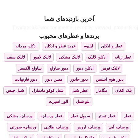
آخرین بازدیدهای شما
[widget id="woocommerce_recently_viewed_products-6"]
برندها و عطرهای محبوب
عطر و ادکلن
لیلیوم
خرید عطر و ادکلن
ادکلن مردانه
عطر زنانه
ادکلن لالیک
لالیک مشکی
لالیک لامور
لالیک سفید
لالیک قرمز
ادکلن دیور
دیور ساواج
ساواج الکسیر
دیور هوم اینتنس
دیور جادور
میس دیور
دیور فارنهایت
بلک افغان
مگامار
عطر شنل
شنل کوکو مادمازل
شنل چنس
بلو شنل
الور اسپرت
عطر
عطر تستر
سمپل عطر
عطر ورساچه
ورساچه مشکی
ورساچه آبی
ورساچه اروس
ورساچه طلایی
ورساچه صورتی