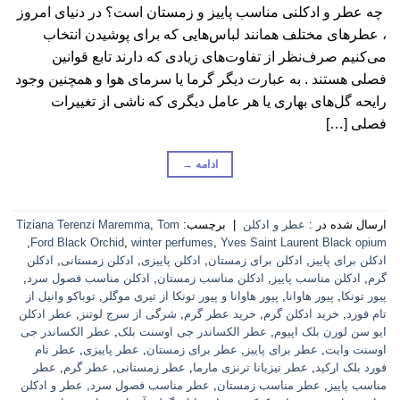
چه عطر و ادکلنی مناسب پاییز و زمستان است؟ در دنیای امروز
، عطرهای مختلف همانند لباس‌هایی که برای پوشیدن انتخاب
می‌کنیم صرف‌نظر از تفاوت‌های زیادی که دارند تابع قوانین
فصلی هستند . به عبارت دیگر گرما یا سرمای هوا و همچنین وجود
رایحه گل‌های بهاری یا هر عامل دیگری که ناشی از تغییرات
فصلی […]
ادامه
→
ارسال شده در :
عطر و ادکلن
|
برچسب:
Tom
,
Tiziana Terenzi Maremma
,
Ford Black Orchid
,
winter perfumes
,
Yves Saint Laurent Black opium
ادکلن برای پاییز
,
ادکلن برای زمستان
,
ادکلن پاییزی
,
ادکلن زمستانی
,
ادکلن
گرم
,
ادکلن مناسب پاییز
,
ادکلن مناسب زمستان
,
ادکلن مناسب فصول سرد
,
پیور تونکا
,
پیور هاوانا
,
پیور هاوانا و پیور تونکا از تیری موگلر
,
توباکو وانیل از
تام فورد
,
خرید ادکلن گرم
,
خرید عطر گرم
,
شرگی از سرج لوتنز
,
عطر ادکلن
ایو سن لورن بلک اپیوم
,
عطر الکساندر جی اوسنت بلک
,
عطر الکساندر جی
اوسنت وایت
,
عطر برای پاییز
,
عطر برای زمستان
,
عطر پاییزی
,
عطر تام
فورد بلک ارکید
,
عطر تیزیانا ترنزی مارما
,
عطر زمستانی
,
عطر گرم
,
عطر
مناسب پاییز
,
عطر مناسب زمستان
,
عطر مناسب فصول سرد
,
عطر و ادکلن