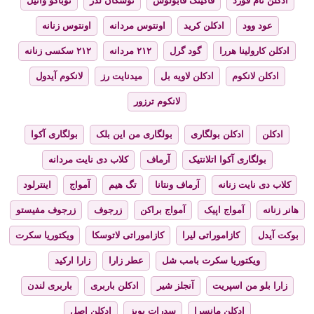
ادکلن تام فورد
فاکینگ فابولوس
توسکان لدر
توباکو وانیل
عود وود
ادکلن کرید
اونتوس مردانه
اونتوس زنانه
ادکلن کارولینا هررا
گود گرل
۲۱۲ مردانه
۲۱۲ سکسی زنانه
ادکلن لانکوم
ادکلن لاویه بل
میدنایت رز
لانکوم آیدول
لانکوم ترزور
ادکلن
ادکلن بولگاری
بولگاری من این بلک
بولگاری آکوا
بولگاری آکوا اتلانتیک
آرماف
کلاب دی نایت مردانه
کلاب دی نایت زنانه
آرماف ونتانا
تگ هیم
آمواج
اینترلود
هانر زنانه
آمواج اپیک
آمواج براکن
زرجوف
زرجوف مفیستو
بوکت آیدل
کازاموراتی لیرا
کازاموراتی لاتوسکا
ویکتوریا سکرت
ویکتوریا سکرت بامب شل
عطر زارا
زارا ارکید
زارا بلو من اسپریت
آنجلز شیر
ادکلن باربری
باربری لندن
ادکلن مانسرا
سدرات بویز
ادکلن اصل