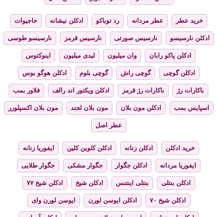
خرید عطر
عطر مردانه
رد توباکو
ادکلن نیشانه
حاجیوات
ادکلن نارسیسو
نارسیس صورتی
نارسیس قرمز
نارسیسو طوسی
ادکلن پاکو رابان
وان میلیون
لیدی میلیون
اینوکتوس
ادکلن گوچی
گوچی راش
گوچی بلوم
ادکلن هوگو بوس
باکارات رژ
باکارات رژ قرمز
ادکلن ویکتور اند رالف
فلاور بمب
اسپایس بمب
ادکلن مون بلان
مون بلان لجند
مون بلان اکسپلورر
عطر اصل
خرید ادکلن
ادکلن زنانه
ادکلن کلوین کلین
ایفوریا زنانه
ایفوریا مردانه
ادکلن جگوار
جگوار مشکی
جگوار طلایی
ادکلن بنتلی
بنتلی اینتنس
ادکلن شیخ
ادکلن شیخ ۷۷
ادکلن شیخ ۷۰
ادکلن ایوسن لورن
ایوسن لورن وای