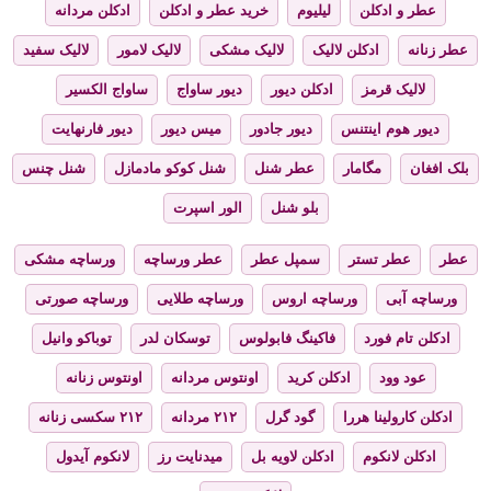
عطر و ادکلن
لیلیوم
خرید عطر و ادکلن
ادکلن مردانه
عطر زنانه
ادکلن لالیک
لالیک مشکی
لالیک لامور
لالیک سفید
لالیک قرمز
ادکلن دیور
دیور ساواج
ساواج الکسیر
دیور هوم اینتنس
دیور جادور
میس دیور
دیور فارنهایت
بلک افغان
مگامار
عطر شنل
شنل کوکو مادمازل
شنل چنس
بلو شنل
الور اسپرت
عطر
عطر تستر
سمپل عطر
عطر ورساچه
ورساچه مشکی
ورساچه آبی
ورساچه اروس
ورساچه طلایی
ورساچه صورتی
ادکلن تام فورد
فاکینگ فابولوس
توسکان لدر
توباکو وانیل
عود وود
ادکلن کرید
اونتوس مردانه
اونتوس زنانه
ادکلن کارولینا هررا
گود گرل
۲۱۲ مردانه
۲۱۲ سکسی زنانه
ادکلن لانکوم
ادکلن لاویه بل
میدنایت رز
لانکوم آیدول