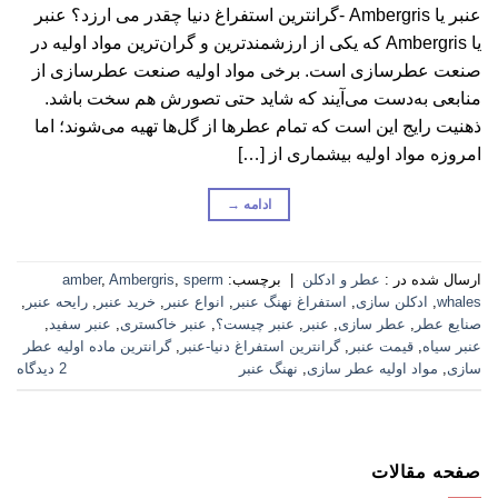
عنبر یا Ambergris -گرانترین استفراغ دنیا چقدر می ارزد؟ عنبر
یا Ambergris که یکی از ارزشمندترین و گران‌ترین مواد اولیه در
صنعت عطرسازی است. برخی مواد اولیه صنعت عطرسازی از
منابعی به‌دست می‌آیند که شاید حتی تصورش هم سخت باشد.
ذهنیت رایج این است که تمام عطرها از گل‌ها تهیه می‌شوند؛ اما
امروزه مواد اولیه بیشماری از […]
ادامه
→
ارسال شده در :
عطر و ادکلن
|
برچسب:
sperm
,
Ambergris
,
amber
whales
,
ادکلن سازی
,
استفراغ نهنگ عنبر
,
انواع عنبر
,
خرید عنبر
,
رایحه عنبر
,
صنایع عطر
,
عطر سازی
,
عنبر
,
عنبر چیست؟
,
عنبر خاکستری
,
عنبر سفید
,
عنبر سیاه
,
قیمت عنبر
,
گرانترین استفراغ دنیا-عنبر
,
گرانترین ماده اولیه عطر
سازی
,
مواد اولیه عطر سازی
,
نهنگ عنبر
2 دیدگاه
صفحه مقالات