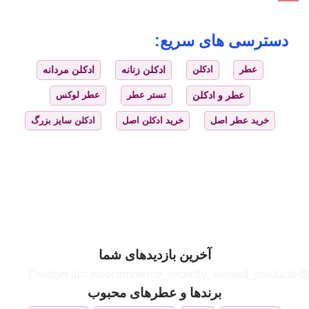
دسترسی های سریع:
عطر
ادکلن
ادکلن زنانه
ادکلن مردانه
عطر و ادکلن
تستر عطر
عطر لوکس
خرید عطر اصل
خرید ادکلن اصل
ادکلن سایز بزرگ
آخرین بازدیدهای شما
[widget id="woocommerce_recently_viewed_products-6"]
برندها و عطرهای محبوب