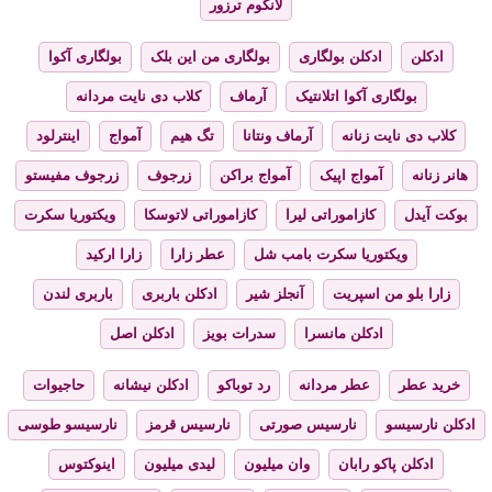
لانکوم ترزور
ادکلن
ادکلن بولگاری
بولگاری من این بلک
بولگاری آکوا
بولگاری آکوا اتلانتیک
آرماف
کلاب دی نایت مردانه
کلاب دی نایت زنانه
آرماف ونتانا
تگ هیم
آمواج
اینترلود
هانر زنانه
آمواج اپیک
آمواج براکن
زرجوف
زرجوف مفیستو
بوکت آیدل
کازاموراتی لیرا
کازاموراتی لاتوسکا
ویکتوریا سکرت
ویکتوریا سکرت بامب شل
عطر زارا
زارا ارکید
زارا بلو من اسپریت
آنجلز شیر
ادکلن باربری
باربری لندن
ادکلن مانسرا
سدرات بویز
ادکلن اصل
خرید عطر
عطر مردانه
رد توباکو
ادکلن نیشانه
حاجیوات
ادکلن نارسیسو
نارسیس صورتی
نارسیس قرمز
نارسیسو طوسی
ادکلن پاکو رابان
وان میلیون
لیدی میلیون
اینوکتوس