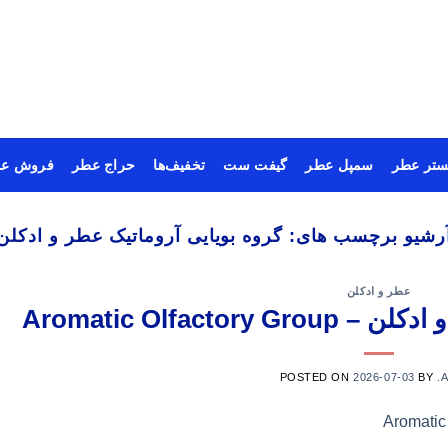
ستر عطر
سمپل عطر
گیفت ست
تخفیف‌ها
حراج عطر
فروش عم
رشیو برچسب های:
گروه بویایی آروماتیک عطر و ادکلن
عطر و ادکلن
Aromatic Olfacto
POSTED ON
2026-07-03
BY
.