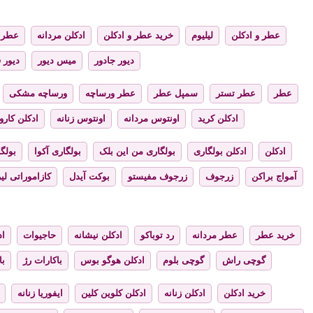
عطر و ادکلن
لیلیوم
خرید عطر و ادکلن
ادکلن مردانه
عطر ز
دیور جادور
میس دیور
دیور 
عطر
عطر تستر
سمپل عطر
عطر ورساچه
ورساچه مشکی
ادکلن کرید
اونتوس مردانه
اونتوس زنانه
ادکلن کارول
ادکلن
ادکلن بولگاری
بولگاری من این بلک
بولگاری آکوا
بولگا
آمواج براکن
زرجوف
زرجوف مفیستو
بوکت آیدل
کازاموراتی لیر
خرید عطر
عطر مردانه
رد توباکو
ادکلن نیشانه
حاجیوات
اد
گوچی راش
گوچی بلوم
ادکلن هوگو بوس
باکارات رژ
با
خرید ادکلن
ادکلن زنانه
ادکلن کلوین کلین
ایفوریا زنانه