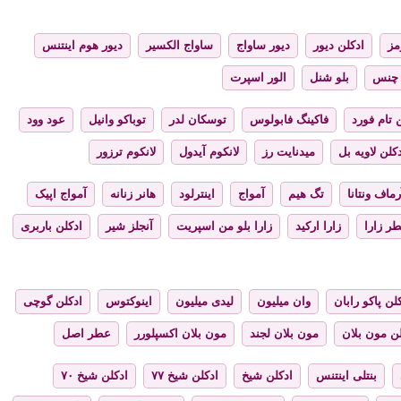
مز
ادکلن دیور
دیور ساواج
ساواج الکسیر
دیور هوم اینتنس
چنس
بلو شنل
الور اسپرت
 تام فورد
فاکینگ فابولوس
توسکان لدر
توباکو وانیل
عود وود
کلن لاویه بل
میدنایت رز
لانکوم آیدول
لانکوم ترزور
رماف ونتانا
تگ هیم
آمواج
اینترلود
هانر زنانه
آمواج اپیک
ر زارا
زارا ارکید
زارا بلو من اسپریت
آنجلز شیر
ادکلن باربری
لن پاکو رابان
وان میلیون
لیدی میلیون
اینوکتوس
ادکلن گوچی
لن مون بلان
مون بلان لجند
مون بلان اکسپلورر
عطر اصل
بنتلی اینتنس
ادکلن شیخ
ادکلن شیخ ۷۷
ادکلن شیخ ۷۰