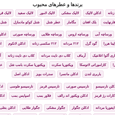
برندها و عطرهای محبوب
نانه
ادکلن لالیک
لالیک مشکی
لالیک لامور
لالیک سفید
لالیک قر
فارنهایت
بلک افغان
مگامار
عطر شنل
شنل کوکو مادمازل
شنل 
ورساچه آبی
ورساچه اروس
ورساچه طلایی
ورساچه صورتی
ادکلن
ینا هررا
گود گرل
۲۱۲ مردانه
۲۱۲ سکسی زنانه
ادکلن لانکوم
اد
ری آکوا اتلانتیک
آرماف
کلاب دی نایت مردانه
کلاب دی نایت زنانه
آ
ا
کازاموراتی لاتوسکا
ویکتوریا سکرت
ویکتوریا سکرت بامب شل
عط
باربری لندن
ادکلن مانسرا
سدرات بویز
ادکلن اصل
کلن نارسیسو
نارسیس صورتی
نارسیس قرمز
نارسیسو طوسی
ادک
کارات رژ قرمز
ادکلن ویکتور اند رالف
فلاور بمب
اسپایس بمب
ادک
ایفوریا مردانه
ادکلن جگوار
جگوار مشکی
جگوار طلایی
ادکلن بنتلی