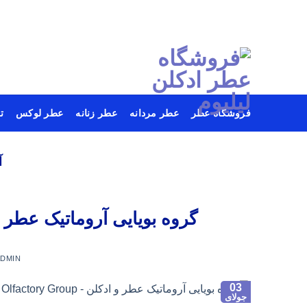
فروشگاه عطر
عطر مردانه
عطر زنانه
عطر لوکس
ت
Ski
t
آ
conten
گروه بویایی آروماتیک عطر و ادکلن – ry Group
ADMIN
03
جولای