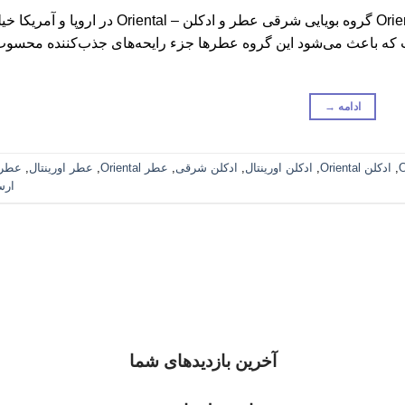
گروه بویایی شرقی عطر و ادکلن – Oriental Olfactory Group گروه بویایی شرقی عطر و ادکلن – Oriental در اروپا 
است که باعث می‌شود این گروه عطرها جزء رایحه‌های جذب‌کننده محسوب
ادامه
→
O
,
ادکلن Oriental
,
ادکلن اورینتال
,
ادکلن شرقی
,
عطر Oriental
,
عطر اورینتال
,
عطر
ارس
آخرین بازدیدهای شما