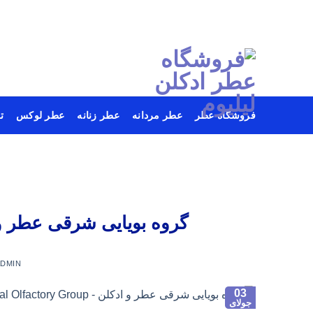
فروشگاه عطر
عطر مردانه
عطر زنانه
عطر لوکس
ت
Ski
t
conten
گروه بویایی شرقی عطر و ادکلن – ory Group
ADMIN
03
جولای