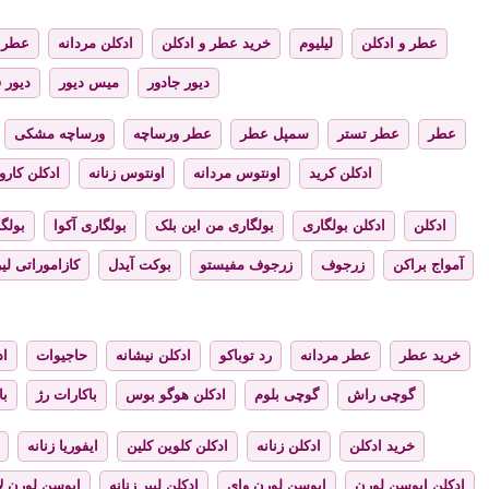
عطر و ادکلن
لیلیوم
خرید عطر و ادکلن
ادکلن مردانه
عطر ز
دیور جادور
میس دیور
دیور 
عطر
عطر تستر
سمپل عطر
عطر ورساچه
ورساچه مشکی
ادکلن کرید
اونتوس مردانه
اونتوس زنانه
ادکلن کارول
ادکلن
ادکلن بولگاری
بولگاری من این بلک
بولگاری آکوا
بولگا
آمواج براکن
زرجوف
زرجوف مفیستو
بوکت آیدل
کازاموراتی لیر
خرید عطر
عطر مردانه
رد توباکو
ادکلن نیشانه
حاجیوات
اد
گوچی راش
گوچی بلوم
ادکلن هوگو بوس
باکارات رژ
با
خرید ادکلن
ادکلن زنانه
ادکلن کلوین کلین
ایفوریا زنانه
ادکلن ایوسن لورن
ایوسن لورن وای
ادکلن لیبر زنانه
ایوسن لورن لا