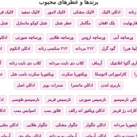
برندها و عطرهای محبوب
نانه
ادکلن لالیک
لالیک مشکی
لالیک لامور
لالیک سفید
لالیک قر
فارنهایت
بلک افغان
مگامار
عطر شنل
شنل کوکو مادمازل
شنل 
ورساچه آبی
ورساچه اروس
ورساچه طلایی
ورساچه صورتی
ادکلن
ینا هررا
گود گرل
۲۱۲ مردانه
۲۱۲ سکسی زنانه
ادکلن لانکوم
اد
ری آکوا اتلانتیک
آرماف
کلاب دی نایت مردانه
کلاب دی نایت زنانه
آ
ا
کازاموراتی لاتوسکا
ویکتوریا سکرت
ویکتوریا سکرت بامب شل
عط
باربری لندن
ادکلن مانسرا
سدرات بویز
ادکلن اصل
کلن نارسیسو
نارسیس صورتی
نارسیس قرمز
نارسیسو طوسی
ادک
کارات رژ قرمز
ادکلن ویکتور اند رالف
فلاور بمب
اسپایس بمب
ادک
ایفوریا مردانه
ادکلن جگوار
جگوار مشکی
جگوار طلایی
ادکلن بنتلی
 نویت مردانه
ادکلن آرمانی
آرمانی یو مردانه
ادکلن مای وی
آرمانی