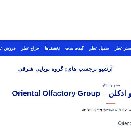
ستر عطر
سمپل عطر
گیفت ست
تخفیف‌ها
حراج عطر
فروش عم
آرشیو برچسب های:
گروه بویایی شرقی
عطر و ادکلن
Oriental Olfact
POSTED ON
2026-07-03
BY
.