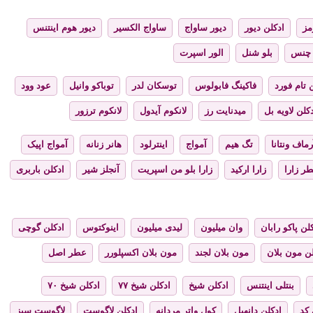
مز
ادکلن دیور
دیور ساواج
ساواج الکسیر
دیور هوم اینتنس
چنس
بلو شنل
الور اسپرت
 تام فورد
فاکینگ فابولوس
توسکان لدر
توباکو وانیل
عود وود
کلن لاویه بل
میدنایت رز
لانکوم آیدول
لانکوم ترزور
رماف ونتانا
تگ هیم
آمواج
اینترلود
هانر زنانه
آمواج اپیک
ر زارا
زارا ارکید
زارا بلو من اسپریت
آنجلز شیر
ادکلن باربری
لن پاکو رابان
وان میلیون
لیدی میلیون
اینوکتوس
ادکلن گوچی
لن مون بلان
مون بلان لجند
مون بلان اکسپلورر
عطر اصل
بنتلی اینتنس
ادکلن شیخ
ادکلن شیخ ۷۷
ادکلن شیخ ۷۰
 کد
ادکلن دانهیل
کول واتر مردانه
ادکلن لاگوست
لاگوست سبز