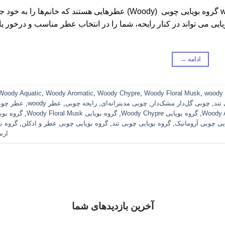
گروه بویایی چوبی عطر و ادکلن – woody olfactory group گروه بویایی چوبی (Woody) عطرهایی هستند که خانم‌ها را ب
ایی می تواند در کنار رایحه، شما را در انتخاب عطر مناسب و درخور یا
ادامه
→
Woody Aquatic
,
Woody Aromatic
,
Woody Chypre
,
Woody Floral Musk
,
woody 
تند
,
چوبی گل‌دار مشک‌دار
,
چوبی مدیترانه‌ای
,
رایحه چوبی
,
عطر woody
,
عطر چوب
,
گروه بویایی Woody Chypre
,
گروه بویایی Woody Floral Musk
,
گروه بوی
یی چوبی آروماتیک
,
گروه بویایی چوبی تند
,
گروه بویایی چوبی عطر و ادکلن
,
گروه بو
ارس
آخرین بازدیدهای شما