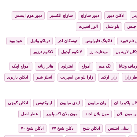
مز
ادکلن دیور
دیور ساواج
ساواج الکسیر
دیور هوم اینتنس
چنس
بلو شنل
الور اسپرت
 تام فورد
فاکینگ فابولوس
توسکان لدر
توباکو وانیل
عود وود
کلن لاویه بل
میدنایت رز
لانکوم آیدول
لانکوم ترزور
رماف ونتانا
تگ هیم
آمواج
اینترلود
هانر زنانه
آمواج اپیک
ر زارا
زارا ارکید
زارا بلو من اسپریت
آنجلز شیر
ادکلن باربری
لن پاکو رابان
وان میلیون
لیدی میلیون
اینوکتوس
ادکلن گوچی
لن مون بلان
مون بلان لجند
مون بلان اکسپلورر
عطر اصل
بنتلی اینتنس
ادکلن شیخ
ادکلن شیخ ۷۷
ادکلن شیخ ۷۰