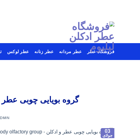
فروشگاه عطر
عطر مردانه
عطر زنانه
عطر لوکس
ت
Ski
t
conten
گروه بویایی چوبی عطر و ادکلن –  group
ADMIN
03
جولای