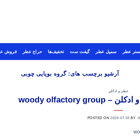
ستر عطر
سمپل عطر
گیفت ست
تخفیف‌ها
حراج عطر
فروش عم
آرشیو برچسب های:
گروه بویایی چوبی
عطر و ادکلن
woody olfactory
POSTED ON
2026-07-03
BY
.