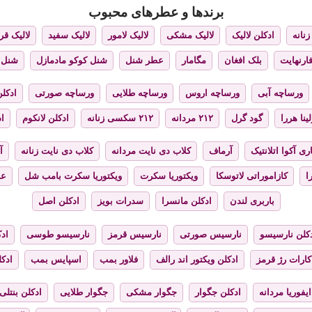
برندها و عطرهای محبوب
نانه
ادکلن لالیک
لالیک مشکی
لالیک لامور
لالیک سفید
لالیک قر
فارنهایت
بلک افغان
مگامار
عطر شنل
شنل کوکو مادمازل
شنل 
ورساچه آبی
ورساچه اروس
ورساچه طلایی
ورساچه صورتی
ادکلن
ینا هررا
گود گرل
۲۱۲ مردانه
۲۱۲ سکسی زنانه
ادکلن لانکوم
اد
ری آکوا اتلانتیک
آرماف
کلاب دی نایت مردانه
کلاب دی نایت زنانه
آ
ا
کازاموراتی لاتوسکا
ویکتوریا سکرت
ویکتوریا سکرت بامب شل
عط
باربری لندن
ادکلن مانسرا
سدرات بویز
ادکلن اصل
کلن نارسیسو
نارسیس صورتی
نارسیس قرمز
نارسیسو طوسی
ادک
کارات رژ قرمز
ادکلن ویکتور اند رالف
فلاور بمب
اسپایس بمب
ادک
ایفوریا مردانه
ادکلن جگوار
جگوار مشکی
جگوار طلایی
ادکلن بنتلی