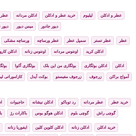
عطر و ادکلن
لیلیوم
خرید عطر و ادکلن
ادکلن مردانه
عطر ز
دیور جادور
میس دیور
دیور 
عطر
عطر تستر
سمپل عطر
عطر ورساچه
ورساچه مشکی
ادکلن کرید
اونتوس مردانه
اونتوس زنانه
ادکلن کارول
ادکلن
ادکلن بولگاری
بولگاری من این بلک
بولگاری آکوا
بولگا
آمواج براکن
زرجوف
زرجوف مفیستو
بوکت آیدل
کازاموراتی لیر
خرید عطر
عطر مردانه
رد توباکو
ادکلن نیشانه
حاجیوات
اد
گوچی راش
گوچی بلوم
ادکلن هوگو بوس
باکارات رژ
با
خرید ادکلن
ادکلن زنانه
ادکلن کلوین کلین
ایفوریا زنانه