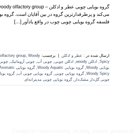
می‌کند و پرطرفدارترین گروه در بین آقایان است. گروه بوی
فلسفه گروه بویایی چوبی چوب در واقع یادآور […]
ارسال شده در :
عطر و ادکلن
|
برچسب:
Woody
,
olfactory group
Spicy
,
ادکلن woody
,
ادکلن چوبی
,
چوبی آب
,
چوبی آروماتیک
,
چوبی 
بویایی Woody
,
گروه بویایی Woody Aquatic
,
گروه بویایی Woody Aromatic
Woody Spicy
,
گروه بویایی چوبی
,
گروه بویایی چوبی آب
,
گروه بویا
چوبی گل‌دار مشک‌دار
,
گروه بویایی چوبی مدیترانه‌ای
[widget id="woocommerce_recently_viewed_products-6"]