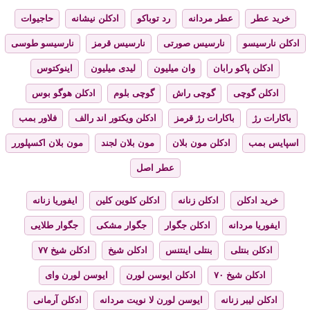
خرید عطر
عطر مردانه
رد توباکو
ادکلن نیشانه
حاجیوات
ادکلن نارسیسو
نارسیس صورتی
نارسیس قرمز
نارسیسو طوسی
ادکلن پاکو رابان
وان میلیون
لیدی میلیون
اینوکتوس
ادکلن گوچی
گوچی راش
گوچی بلوم
ادکلن هوگو بوس
باکارات رژ
باکارات رژ قرمز
ادکلن ویکتور اند رالف
فلاور بمب
اسپایس بمب
ادکلن مون بلان
مون بلان لجند
مون بلان اکسپلورر
عطر اصل
خرید ادکلن
ادکلن زنانه
ادکلن کلوین کلین
ایفوریا زنانه
ایفوریا مردانه
ادکلن جگوار
جگوار مشکی
جگوار طلایی
ادکلن بنتلی
بنتلی اینتنس
ادکلن شیخ
ادکلن شیخ ۷۷
ادکلن شیخ ۷۰
ادکلن ایوسن لورن
ایوسن لورن وای
ادکلن لیبر زنانه
ایوسن لورن لا نویت مردانه
ادکلن آرمانی