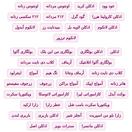
عود وود
ادکلن کرید
اونتوس مردانه
اونتوس زنانه
ادکلن کارولینا هررا
گود گرل
۲۱۲ مردانه
۲۱۲ سکسی زنانه
ادکلن لانکوم
ادکلن لاویه بل
میدنایت رز
لانکوم آیدول
لانکوم ترزور
ادکلن
ادکلن بولگاری
بولگاری من این بلک
بولگاری آکوا
بولگاری آکوا اتلانتیک
آرماف
کلاب دی نایت مردانه
کلاب دی نایت زنانه
آرماف ونتانا
تگ هیم
آمواج
اینترلود
هانر زنانه
آمواج اپیک
آمواج براکن
زرجوف
زرجوف مفیستو
بوکت آیدل
کازاموراتی لیرا
کازاموراتی لاتوسکا
ویکتوریا سکرت
ویکتوریا سکرت بامب شل
عطر زارا
زارا ارکید
زارا بلو من اسپریت
آنجلز شیر
ادکلن باربری
باربری لندن
ادکلن مانسرا
سدرات بویز
ادکلن اصل