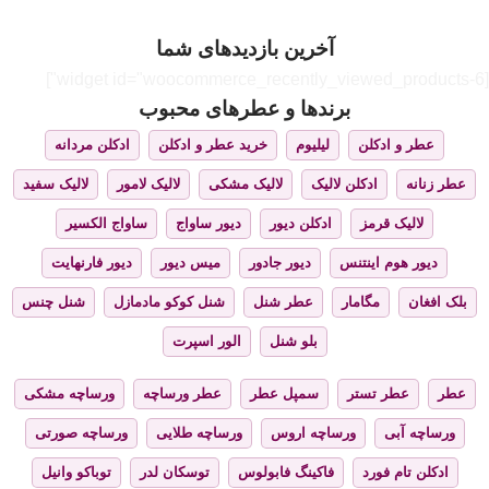
آخرین بازدیدهای شما
[widget id="woocommerce_recently_viewed_products-6"]
برندها و عطرهای محبوب
عطر و ادکلن
لیلیوم
خرید عطر و ادکلن
ادکلن مردانه
عطر زنانه
ادکلن لالیک
لالیک مشکی
لالیک لامور
لالیک سفید
لالیک قرمز
ادکلن دیور
دیور ساواج
ساواج الکسیر
دیور هوم اینتنس
دیور جادور
میس دیور
دیور فارنهایت
بلک افغان
مگامار
عطر شنل
شنل کوکو مادمازل
شنل چنس
بلو شنل
الور اسپرت
عطر
عطر تستر
سمپل عطر
عطر ورساچه
ورساچه مشکی
ورساچه آبی
ورساچه اروس
ورساچه طلایی
ورساچه صورتی
ادکلن تام فورد
فاکینگ فابولوس
توسکان لدر
توباکو وانیل