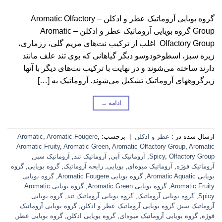
گروه بویایی آروماتیک عطر و ادکلن – Aromatic Olfactory
Group گروه بویایی آروماتیک عطر و ادکلن – Aromatic
Olfactory Group اغلب از ترکیب نت‌های مریم گلی، رزماری،
زیره سبز، اسطوخودوسو دیگر گیاهانی که بوی تند علف مانند
دارند ساخته می‌شوند و در نهایت با ترکیب نت‌های دیگر با آنها
زیرگروههای آروماتیک تشکیل می‌شوند. آروماتیک به […]
ادامه
→
ارسال شده در :
عطر و ادکلن
|
برچسب:
,
Aromatic Fougere
,
Aromatic
Aromatic Fruity
,
Aromatic Green
,
Aromatic Olfactory Group
,
Aromatic
Olfactory Group
,
Spicy
,
آروماتیک آبی
,
آروماتیک تند
,
آروماتیک سبز
,
آروماتیک فوژه
,
آروماتیک میوه‌ای
,
بویایی
,
رایحه آروماتیک
,
گروه بویایی
,
گروه
بویایی Aromatic Aquatic
,
گروه بویایی Aromatic Fougere
,
گروه بویایی
Aromatic Fruity
,
گروه بویایی Aromatic Green
,
گروه بویایی Aromatic
Spicy
,
گروه بویایی آروماتیک
,
گروه بویایی آروماتیک تند
,
گروه بویایی
آروماتیک سبز
,
گروه بویایی آروماتیک عطر و ادکلن
,
گروه بویایی آروماتیک
فوژه
,
گروه بویایی آروماتیک میوه‌ای
,
گروه بویایی ادکلن
,
گروه بویایی عطر
,