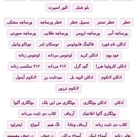
بلو شنل
الور اسپرت
عطر
عطر تستر
سمپل عطر
عطر ورساچه
ورساچه مشکی
ورساچه آبی
ورساچه اروس
ورساچه طلایی
ورساچه صورتی
ادکلن تام فورد
فاکینگ فابولوس
توسکان لدر
توباکو وانیل
عود وود
ادکلن کرید
اونتوس مردانه
اونتوس زنانه
ادکلن کارولینا هررا
گود گرل
۲۱۲ مردانه
۲۱۲ سکسی زنانه
ادکلن لانکوم
ادکلن لاویه بل
میدنایت رز
لانکوم آیدول
لانکوم ترزور
ادکلن
ادکلن بولگاری
بولگاری من این بلک
بولگاری آکوا
بولگاری آکوا اتلانتیک
آرماف
کلاب دی نایت مردانه
کلاب دی نایت زنانه
آرماف ونتانا
تگ هیم
آمواج
اینترلود
هانر زنانه
آمواج اپیک
آمواج براکن
زرجوف
زرجوف مفیستو