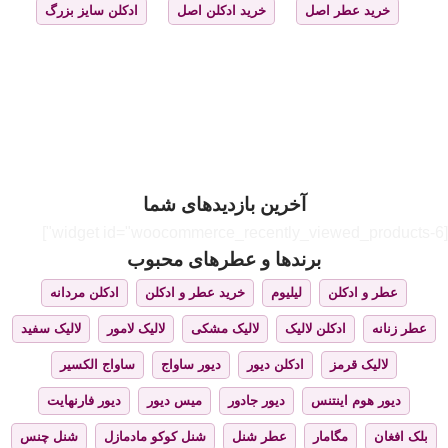
خرید عطر اصل
خرید ادکلن اصل
ادکلن سایز بزرگ
آخرین بازدیدهای شما
[widget id="woocommerce_recently_viewed_products-6"]
برندها و عطرهای محبوب
عطر و ادکلن
لیلیوم
خرید عطر و ادکلن
ادکلن مردانه
عطر زنانه
ادکلن لالیک
لالیک مشکی
لالیک لامور
لالیک سفید
لالیک قرمز
ادکلن دیور
دیور ساواج
ساواج الکسیر
دیور هوم اینتنس
دیور جادور
میس دیور
دیور فارنهایت
بلک افغان
مگامار
عطر شنل
شنل کوکو مادمازل
شنل چنس