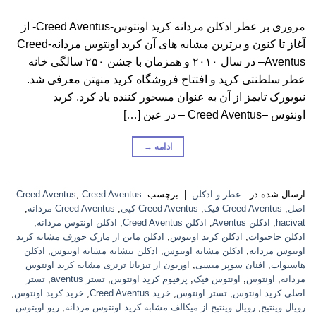
مروری بر عطر ادکلن مردانه کرید اونتوس-Creed Aventus- از
آغاز تا کنون و برترین مشابه های آن کرید اونتوس مردانه-Creed
Aventus– در سال ۲۰۱۰ و همزمان با جشن ۲۵۰ سالگی خانه
عطر سلطنتی کرید و افتتاح فروشگاه کرید منهتن معرفی شد.
نیویورک تایمز از آن به عنوان مسحور کننده یاد کرد. کرید
اونتوس –Creed Aventus – در عین […]
ادامه
→
ارسال شده در :
عطر و ادکلن
|
برچسب:
Creed Aventus
,
Creed Aventus
اصل
,
Creed Aventus فیک
,
Creed Aventus کپی
,
Creed Aventus مردانه
,
hacivat
,
ادکلن Aventus
,
ادکلن Creed Aventus
,
ادکلن اونتوس مردانه
,
ادکلن حاجیوات
,
ادکلن کرید اونتوس
,
ادکلن ماین از مارک جوزف مشابه کرید
اونتوس مردانه
,
ادکلن مشابه اونتوس
,
ادکلن نیشانه مشابه اونتوس
,
ادکلن
هاسیوات
,
افنان سوپر میسی
,
اوریون از تیزیانا ترنزی مشابه کرید اونتوس
مردانه
,
اونتوس
,
اونتوس فیک
,
پرفیوم کرید اونتوس
,
تستر aventus
,
تستر
اصلی کرید اونتوس
,
تستر اونتوس
,
خرید Creed Aventus
,
خرید کرید اونتوس
,
رویال وینتیج
,
رویال وینتیج از میکالف مشابه کرید اونتوس مردانه
,
ریو اویتوس