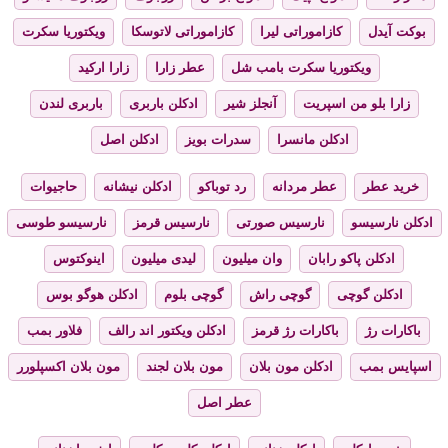
بوکت آیدل
کازاموراتی لیرا
کازاموراتی لاتوسکا
ویکتوریا سکرت
ویکتوریا سکرت بامب شل
عطر زارا
زارا ارکید
زارا بلو من اسپریت
آنجلز شیر
ادکلن باربری
باربری لندن
ادکلن مانسرا
سدرات بویز
ادکلن اصل
خرید عطر
عطر مردانه
رد توباکو
ادکلن نیشانه
حاجیوات
ادکلن نارسیسو
نارسیس صورتی
نارسیس قرمز
نارسیسو طوسی
ادکلن پاکو رابان
وان میلیون
لیدی میلیون
اینوکتوس
ادکلن گوچی
گوچی راش
گوچی بلوم
ادکلن هوگو بوس
باکارات رژ
باکارات رژ قرمز
ادکلن ویکتور اند رالف
فلاور بمب
اسپایس بمب
ادکلن مون بلان
مون بلان لجند
مون بلان اکسپلورر
عطر اصل