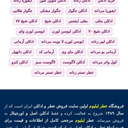
خرید ادکلن
ادکلن زنانه
ادکلن کلوین کلین
ایفوریا زنانه
ایفوریا مردانه
ادکلن جگوار
جگوار مشکی
جگوار طلایی
ادکلن بنتلی
بنتلی اینتنس
ادکلن شیخ
ادکلن شیخ ۷۷
ادکلن شیخ ۷۰
ادکلن ایوسن لورن
ایوسن لورن وای
ادکلن لیبر زنانه
ایوسن لورن لا نویت مردانه
ادکلن آرمانی
آرمانی یو مردانه
ادکلن مای وی
آرمانی کد
ادکلن دانهیل
کول واتر مردانه
ادکلن لاگوست
لاگوست سبز
ادکلن کنزو
عطر تستر زنانه
عطر تستر مردانه
فروشگاه
عطر لیلیوم
اولین
سایت فروش عطر و ادکلن
ایران است که از
سال ۱۳۸۹
شروع به فعالیت کرده و فقط
ادکلن اصل و اورجینال
به
فروش میرساند.
عطر
لیلیوم
مرجعی کامل از اطلاعات و قیمت برای
خرید انواع عطر و ادکلن اصلی در ایران است.
همکاران گرامی از بخش