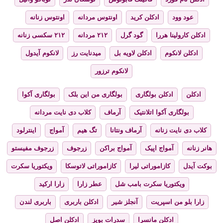
عود وود
ادکلن کرید
اونتوس مردانه
اونتوس زنانه
ادکلن کارولینا هررا
گود گرل
۲۱۲ مردانه
۲۱۲ سکسی زنانه
ادکلن لانکوم
ادکلن لاویه بل
میدنایت رز
لانکوم آیدول
لانکوم ترزور
ادکلن
ادکلن بولگاری
بولگاری من این بلک
بولگاری آکوا
بولگاری آکوا اتلانتیک
آرماف
کلاب دی نایت مردانه
کلاب دی نایت زنانه
آرماف ونتانا
تگ هیم
آمواج
اینترلود
هانر زنانه
آمواج اپیک
آمواج براکن
زرجوف
زرجوف مفیستو
بوکت آیدل
کازاموراتی لیرا
کازاموراتی لاتوسکا
ویکتوریا سکرت
ویکتوریا سکرت بامب شل
عطر زارا
زارا ارکید
زارا بلو من اسپریت
آنجلز شیر
ادکلن باربری
باربری لندن
ادکلن مانسرا
سدرات بویز
ادکلن اصل