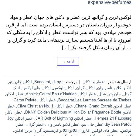
لوکس ترین و گرانبها ترین عطر و ادکلن های جهان عطر و مواد
خوشبو از دوران باستان در دسترس انسان بوده است، اما از قرن
هجدهم میلادی بود که بشر توانست عطر و ادکلن را به شکلی که
امروزه با آن‌ها آشنا هستیم بسازد. برندهایی مانند کرید و گرلن و
… از آن زمان شکل گرفتند. یک […]
ادامه
→
ارسال شده در :
عطر و ادکلن
|
برچسب:
dkny
,
Baccarat
,
ادکلن جان پتو
,
ادکلن کلایو نامبر وان
,
ادکلن گران
,
ادکلن لوکس
,
ادکلن های لوکس
,
انیک
گوتل
,
جان پتو
,
شنل
,
عطر ادکلن Annick Goutal Eau d’Hadrien
,
عطر ادکلن
Baccarat Les Larmes Sacrees de Thebes
,
عطر ادکلن Caron Poivre
,
عطر ادکلن Chanel Grand Extrait
,
عطر ادکلن Clive Christian No. 1
,
عطر
ادکلن DKNY Golden Delicious Million Dollar Fragrance Bottle
,
عطر ادکلن
Hermès 24 Faubourg
,
عطر ادکلن JAR Bolt of Lightning
,
عطر ادکلن Joy
by Jean Patou
,
عطر جان پتو
,
عطر کلایو نامبر وان
,
عطر گران
,
عطر
لوکس
,
عطر های لوکس
,
کارون
,
کلایو
,
کلایو کریستین
,
گران ترین ادکلن
,