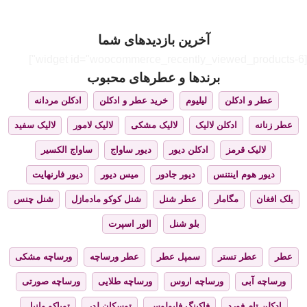
آخرین بازدیدهای شما
[widget id="woocommerce_recently_viewed_products-6"]
برندها و عطرهای محبوب
عطر و ادکلن
لیلیوم
خرید عطر و ادکلن
ادکلن مردانه
عطر زنانه
ادکلن لالیک
لالیک مشکی
لالیک لامور
لالیک سفید
لالیک قرمز
ادکلن دیور
دیور ساواج
ساواج الکسیر
دیور هوم اینتنس
دیور جادور
میس دیور
دیور فارنهایت
بلک افغان
مگامار
عطر شنل
شنل کوکو مادمازل
شنل چنس
بلو شنل
الور اسپرت
عطر
عطر تستر
سمپل عطر
عطر ورساچه
ورساچه مشکی
ورساچه آبی
ورساچه اروس
ورساچه طلایی
ورساچه صورتی
ادکلن تام فورد
فاکینگ فابولوس
توسکان لدر
توباکو وانیل