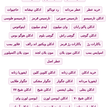
خرید عطر
عطر مردانه
رد توباکو
ادکلن نیشانه
حاجیوات
ادکلن نارسیسو
نارسیس صورتی
نارسیس قرمز
نارسیسو طوسی
ادکلن پاکو رابان
وان میلیون
لیدی میلیون
اینوکتوس
ادکلن گوچی
گوچی راش
گوچی بلوم
ادکلن هوگو بوس
باکارات رژ
باکارات رژ قرمز
ادکلن ویکتور اند رالف
فلاور بمب
اسپایس بمب
ادکلن مون بلان
مون بلان لجند
مون بلان اکسپلورر
عطر اصل
خرید ادکلن
ادکلن زنانه
ادکلن کلوین کلین
ایفوریا زنانه
ایفوریا مردانه
ادکلن جگوار
جگوار مشکی
جگوار طلایی
ادکلن بنتلی
بنتلی اینتنس
ادکلن شیخ
ادکلن شیخ ۷۷
ادکلن شیخ ۷۰
ادکلن ایوسن لورن
ایوسن لورن وای
ادکلن لیبر زنانه
ایوسن لورن لا نویت مردانه
ادکلن آرمانی