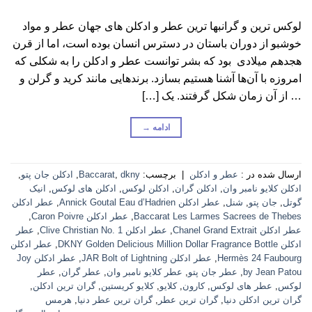
لوکس ترین و گرانبها ترین عطر و ادکلن های جهان عطر و مواد
خوشبو از دوران باستان در دسترس انسان بوده است، اما از قرن
هجدهم میلادی بود که بشر توانست عطر و ادکلن را به شکلی که
امروزه با آن‌ها آشنا هستیم بسازد. برندهایی مانند کرید و گرلن و
… از آن زمان شکل گرفتند. یک […]
ادامه
→
ارسال شده در :
عطر و ادکلن
|
برچسب:
dkny
,
Baccarat
,
ادکلن جان پتو
,
ادکلن کلایو نامبر وان
,
ادکلن گران
,
ادکلن لوکس
,
ادکلن های لوکس
,
انیک
گوتل
,
جان پتو
,
شنل
,
عطر ادکلن Annick Goutal Eau d’Hadrien
,
عطر ادکلن
Baccarat Les Larmes Sacrees de Thebes
,
عطر ادکلن Caron Poivre
,
عطر ادکلن Chanel Grand Extrait
,
عطر ادکلن Clive Christian No. 1
,
عطر
ادکلن DKNY Golden Delicious Million Dollar Fragrance Bottle
,
عطر ادکلن
Hermès 24 Faubourg
,
عطر ادکلن JAR Bolt of Lightning
,
عطر ادکلن Joy
by Jean Patou
,
عطر جان پتو
,
عطر کلایو نامبر وان
,
عطر گران
,
عطر
لوکس
,
عطر های لوکس
,
کارون
,
کلایو
,
کلایو کریستین
,
گران ترین ادکلن
,
گران ترین ادکلن دنیا
,
گران ترین عطر
,
گران ترین عطر دنیا
,
هرمس