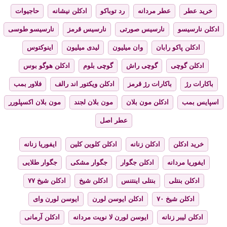
خرید عطر
عطر مردانه
رد توباکو
ادکلن نیشانه
حاجیوات
ادکلن نارسیسو
نارسیس صورتی
نارسیس قرمز
نارسیسو طوسی
ادکلن پاکو رابان
وان میلیون
لیدی میلیون
اینوکتوس
ادکلن گوچی
گوچی راش
گوچی بلوم
ادکلن هوگو بوس
باکارات رژ
باکارات رژ قرمز
ادکلن ویکتور اند رالف
فلاور بمب
اسپایس بمب
ادکلن مون بلان
مون بلان لجند
مون بلان اکسپلورر
عطر اصل
خرید ادکلن
ادکلن زنانه
ادکلن کلوین کلین
ایفوریا زنانه
ایفوریا مردانه
ادکلن جگوار
جگوار مشکی
جگوار طلایی
ادکلن بنتلی
بنتلی اینتنس
ادکلن شیخ
ادکلن شیخ ۷۷
ادکلن شیخ ۷۰
ادکلن ایوسن لورن
ایوسن لورن وای
ادکلن لیبر زنانه
ایوسن لورن لا نویت مردانه
ادکلن آرمانی