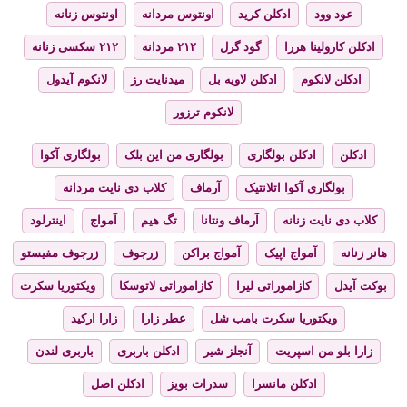
عود وود
ادکلن کرید
اونتوس مردانه
اونتوس زنانه
ادکلن کارولینا هررا
گود گرل
۲۱۲ مردانه
۲۱۲ سکسی زنانه
ادکلن لانکوم
ادکلن لاویه بل
میدنایت رز
لانکوم آیدول
لانکوم ترزور
ادکلن
ادکلن بولگاری
بولگاری من این بلک
بولگاری آکوا
بولگاری آکوا اتلانتیک
آرماف
کلاب دی نایت مردانه
کلاب دی نایت زنانه
آرماف ونتانا
تگ هیم
آمواج
اینترلود
هانر زنانه
آمواج اپیک
آمواج براکن
زرجوف
زرجوف مفیستو
بوکت آیدل
کازاموراتی لیرا
کازاموراتی لاتوسکا
ویکتوریا سکرت
ویکتوریا سکرت بامب شل
عطر زارا
زارا ارکید
زارا بلو من اسپریت
آنجلز شیر
ادکلن باربری
باربری لندن
ادکلن مانسرا
سدرات بویز
ادکلن اصل