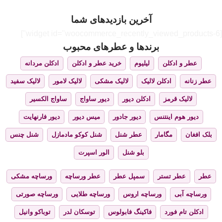
آخرین بازدیدهای شما
[widget id="woocommerce_recently_viewed_products-6"]
برندها و عطرهای محبوب
عطر و ادکلن
لیلیوم
خرید عطر و ادکلن
ادکلن مردانه
عطر زنانه
ادکلن لالیک
لالیک مشکی
لالیک لامور
لالیک سفید
لالیک قرمز
ادکلن دیور
دیور ساواج
ساواج الکسیر
دیور هوم اینتنس
دیور جادور
میس دیور
دیور فارنهایت
بلک افغان
مگامار
عطر شنل
شنل کوکو مادمازل
شنل چنس
بلو شنل
الور اسپرت
عطر
عطر تستر
سمپل عطر
عطر ورساچه
ورساچه مشکی
ورساچه آبی
ورساچه اروس
ورساچه طلایی
ورساچه صورتی
ادکلن تام فورد
فاکینگ فابولوس
توسکان لدر
توباکو وانیل