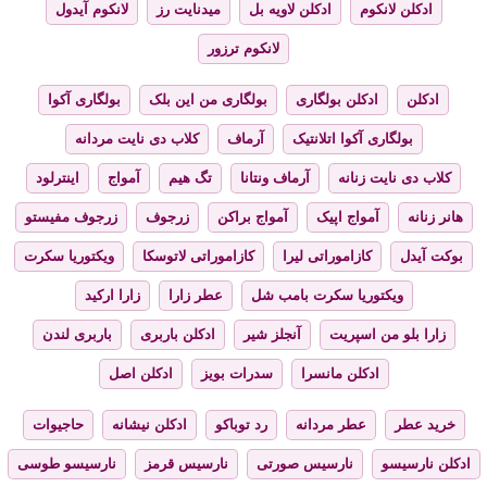
ادکلن لانکوم
ادکلن لاویه بل
میدنایت رز
لانکوم آیدول
لانکوم ترزور
ادکلن
ادکلن بولگاری
بولگاری من این بلک
بولگاری آکوا
بولگاری آکوا اتلانتیک
آرماف
کلاب دی نایت مردانه
کلاب دی نایت زنانه
آرماف ونتانا
تگ هیم
آمواج
اینترلود
هانر زنانه
آمواج اپیک
آمواج براکن
زرجوف
زرجوف مفیستو
بوکت آیدل
کازاموراتی لیرا
کازاموراتی لاتوسکا
ویکتوریا سکرت
ویکتوریا سکرت بامب شل
عطر زارا
زارا ارکید
زارا بلو من اسپریت
آنجلز شیر
ادکلن باربری
باربری لندن
ادکلن مانسرا
سدرات بویز
ادکلن اصل
خرید عطر
عطر مردانه
رد توباکو
ادکلن نیشانه
حاجیوات
ادکلن نارسیسو
نارسیس صورتی
نارسیس قرمز
نارسیسو طوسی