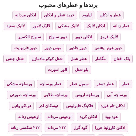
برندها و عطرهای محبوب
عطر و ادکلن
لیلیوم
خرید عطر و ادکلن
ادکلن مردانه
عطر زنانه
ادکلن لالیک
لالیک مشکی
لالیک لامور
لالیک سفید
لالیک قرمز
ادکلن دیور
دیور ساواج
ساواج الکسیر
دیور هوم اینتنس
دیور جادور
میس دیور
دیور فارنهایت
بلک افغان
مگامار
عطر شنل
شنل کوکو مادمازل
شنل چنس
بلو شنل
الور اسپرت
عطر
عطر تستر
سمپل عطر
عطر ورساچه
ورساچه مشکی
ورساچه آبی
ورساچه اروس
ورساچه طلایی
ورساچه صورتی
ادکلن تام فورد
فاکینگ فابولوس
توسکان لدر
توباکو وانیل
عود وود
ادکلن کرید
اونتوس مردانه
اونتوس زنانه
ادکلن کارولینا هررا
گود گرل
۲۱۲ مردانه
۲۱۲ سکسی زنانه