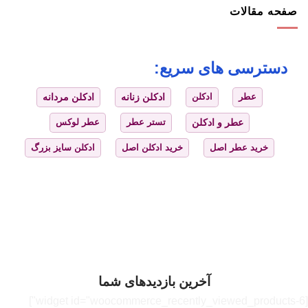
صفحه مقالات
دسترسی های سریع:
عطر
ادکلن
ادکلن زنانه
ادکلن مردانه
عطر و ادکلن
تستر عطر
عطر لوکس
خرید عطر اصل
خرید ادکلن اصل
ادکلن سایز بزرگ
آخرین بازدیدهای شما
[widget id="woocommerce_recently_viewed_products-6"]