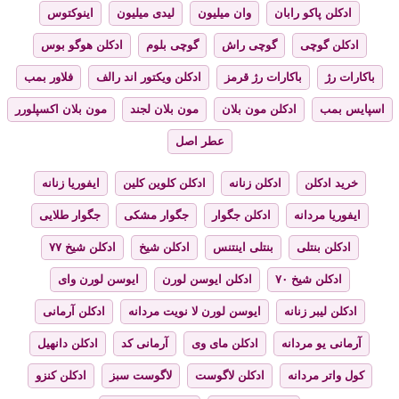
ادکلن پاکو رابان
وان میلیون
لیدی میلیون
اینوکتوس
ادکلن گوچی
گوچی راش
گوچی بلوم
ادکلن هوگو بوس
باکارات رژ
باکارات رژ قرمز
ادکلن ویکتور اند رالف
فلاور بمب
اسپایس بمب
ادکلن مون بلان
مون بلان لجند
مون بلان اکسپلورر
عطر اصل
خرید ادکلن
ادکلن زنانه
ادکلن کلوین کلین
ایفوریا زنانه
ایفوریا مردانه
ادکلن جگوار
جگوار مشکی
جگوار طلایی
ادکلن بنتلی
بنتلی اینتنس
ادکلن شیخ
ادکلن شیخ ۷۷
ادکلن شیخ ۷۰
ادکلن ایوسن لورن
ایوسن لورن وای
ادکلن لیبر زنانه
ایوسن لورن لا نویت مردانه
ادکلن آرمانی
آرمانی یو مردانه
ادکلن مای وی
آرمانی کد
ادکلن دانهیل
کول واتر مردانه
ادکلن لاگوست
لاگوست سبز
ادکلن کنزو