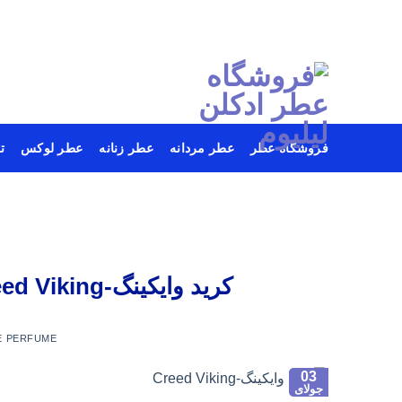
فروشگاه عطر
عطر مردانه
عطر زنانه
عطر لوکس
ت
Ski
t
conten
کرید وایکینگ-Creed Viking شاهکار جدیدی از خانه عطر کرید
E PERFUME
03
جولای