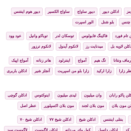
مز
ادکلن دیور
دیور ساواج
ساواج الکسیر
دیور هوم اینتنس
چنس
بلو شنل
الور اسپرت
 تام فورد
فاکینگ فابولوس
توسکان لدر
توباکو وانیل
عود وود
کلن لاویه بل
میدنایت رز
لانکوم آیدول
لانکوم ترزور
رماف ونتانا
تگ هیم
آمواج
اینترلود
هانر زنانه
آمواج اپیک
ر زارا
زارا ارکید
زارا بلو من اسپریت
آنجلز شیر
ادکلن باربری
لن پاکو رابان
وان میلیون
لیدی میلیون
اینوکتوس
ادکلن گوچی
لن مون بلان
مون بلان لجند
مون بلان اکسپلورر
عطر اصل
بنتلی اینتنس
ادکلن شیخ
ادکلن شیخ ۷۷
ادکلن شیخ ۷۰
 کد
ادکلن دانهیل
کول واتر مردانه
ادکلن لاگوست
لاگوست سبز