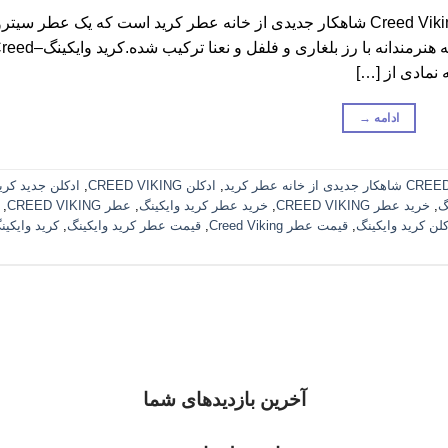
عطر ادکلن کرید وایکینگ-Creed Viking کرید وایکینگ-Creed Viking شاهکار جدیدی از خانه عطر کرید است که یک ع
چوبی با بیس سنتی از چوب صندل ؛ وتیور و لاوندر است که هنرمندانه با رز بلغاری و فلفل و نعنا تر
ادامه
→
CREED
,
ادکلن CREED VIKING
,
ادکلن جدید کری
گ
,
خرید عطر CREED VIKING
,
خرید عطر کرید وایکینگ
,
عطر CREED VIKING
,
لن کرید وایکینگ
,
قیمت عطر Creed Viking
,
قیمت عطر کرید وایکینگ
,
کرید وایکین
آخرین بازدیدهای شما