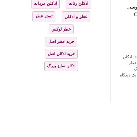
ادکلن زنانه
ادکلن مردانه
طر سیتروسی
کیب شده.کرید وایکینگ–Creed
تستر عطر
عطر و ادکلن
عطر لوکس
خرید عطر اصل
خرید ادکلن اصل
د
,
ادکلن
عطر
ادکلن سایز بزرگ
گ
یک دیدگاه