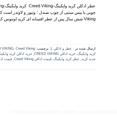
Viking شش سال پس از عطر افسانه ای کرید اونتوس که نمادی از […]
ارسال شده در :
عطر و ادکلن
|
برچسب:
Creed Viking شاهکار جدیدی از خانه عطر کرید
,
 VIKING
کرید وایکینگ
,
خرید ادکلن CREED VIKING
,
خرید ادکلن کرید وایکین
جدید کرید
,
عطر کرید وایکینگ
,
قیمت ادکلن Creed Viking
,
قیمت ادک
[widget id="woocommerce_recently_viewed_products-6"]