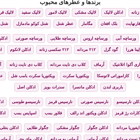
برندها و عطرهای محبوب
نانه
ادکلن لالیک
لالیک مشکی
لالیک لامور
لالیک سفید
لالیک قر
فارنهایت
بلک افغان
مگامار
عطر شنل
شنل کوکو مادمازل
شنل 
ورساچه آبی
ورساچه اروس
ورساچه طلایی
ورساچه صورتی
ادکلن
ینا هررا
گود گرل
۲۱۲ مردانه
۲۱۲ سکسی زنانه
ادکلن لانکوم
اد
ری آکوا اتلانتیک
آرماف
کلاب دی نایت مردانه
کلاب دی نایت زنانه
آ
ا
کازاموراتی لاتوسکا
ویکتوریا سکرت
ویکتوریا سکرت بامب شل
عط
باربری لندن
ادکلن مانسرا
سدرات بویز
ادکلن اصل
کلن نارسیسو
نارسیس صورتی
نارسیس قرمز
نارسیسو طوسی
ادک
کارات رژ قرمز
ادکلن ویکتور اند رالف
فلاور بمب
اسپایس بمب
ادک
ایفوریا مردانه
ادکلن جگوار
جگوار مشکی
جگوار طلایی
ادکلن بنتلی
 نویت مردانه
ادکلن آرمانی
آرمانی یو مردانه
ادکلن مای وی
آرمانی