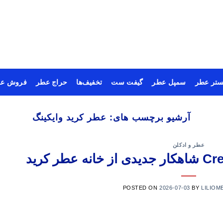
ستر عطر
سمپل عطر
گیفت ست
تخفیف‌ها
حراج عطر
فروش عم
آرشیو برچسب های:
عطر کرید وایکینگ
عطر و ادکلن
POSTED ON
2026-07-03
BY
LILIOM