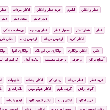
عطر و ادکلن
لیلیوم
خرید عطر و ادکلن
ادکلن مردانه
عطر ز
دیور جادور
میس دیور
دیور 
عطر
عطر تستر
سمپل عطر
عطر ورساچه
ورساچه مشکی
ادکلن کرید
اونتوس مردانه
اونتوس زنانه
ادکلن کارول
ادکلن
ادکلن بولگاری
بولگاری من این بلک
بولگاری آکوا
بولگا
آمواج براکن
زرجوف
زرجوف مفیستو
بوکت آیدل
کازاموراتی لیر
خرید عطر
عطر مردانه
رد توباکو
ادکلن نیشانه
حاجیوات
اد
گوچی راش
گوچی بلوم
ادکلن هوگو بوس
باکارات رژ
با
خرید ادکلن
ادکلن زنانه
ادکلن کلوین کلین
ایفوریا زنانه
ادکلن ایوسن لورن
ایوسن لورن وای
ادکلن لیبر زنانه
ایوسن لورن لا