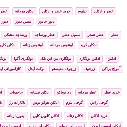
عطر و ادکلن
لیلیوم
خرید عطر و ادکلن
ادکلن مردانه
عطر ز
دیور جادور
میس دیور
دیور 
عطر
عطر تستر
سمپل عطر
عطر ورساچه
ورساچه مشکی
ادکلن کرید
اونتوس مردانه
اونتوس زنانه
ادکلن کارول
ادکلن
ادکلن بولگاری
بولگاری من این بلک
بولگاری آکوا
بولگا
آمواج براکن
زرجوف
زرجوف مفیستو
بوکت آیدل
کازاموراتی لیر
خرید عطر
عطر مردانه
رد توباکو
ادکلن نیشانه
حاجیوات
اد
گوچی راش
گوچی بلوم
ادکلن هوگو بوس
باکارات رژ
با
خرید ادکلن
ادکلن زنانه
ادکلن کلوین کلین
ایفوریا زنانه
ادکلن ایوسن لورن
ایوسن لورن وای
ادکلن لیبر زنانه
ایوسن لورن لا