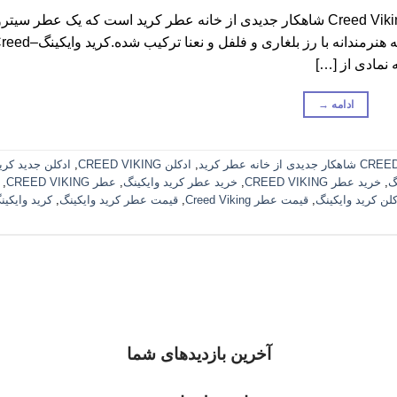
عطر ادکلن کرید وایکینگ-Creed Viking کرید وایکینگ-Creed Viking شاهکار جدیدی از خانه عطر کرید است که یک ع
چوبی با بیس سنتی از چوب صندل ؛ وتیور و لاوندر است که هنرمندانه با رز بلغاری و فلفل و نعنا تر
ادامه
→
CREED
,
ادکلن CREED VIKING
,
ادکلن جدید کری
گ
,
خرید عطر CREED VIKING
,
خرید عطر کرید وایکینگ
,
عطر CREED VIKING
,
لن کرید وایکینگ
,
قیمت عطر Creed Viking
,
قیمت عطر کرید وایکینگ
,
کرید وایکین
آخرین بازدیدهای شما