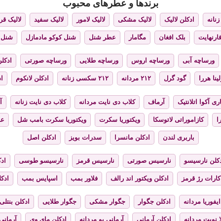
برندها و عطرهای محبوب
نانه
ادکلن لالیک
لالیک مشکی
لالیک لامور
لالیک سفید
لالیک قر
فارنهایت
بلک افغان
مگامار
عطر شنل
شنل کوکو مادمازل
شنل 
ورساچه آبی
ورساچه اروس
ورساچه طلایی
ورساچه صورتی
ادکلن
ینا هررا
گود گرل
۲۱۲ مردانه
۲۱۲ سکسی زنانه
ادکلن لانکوم
اد
ری آکوا اتلانتیک
آرماف
کلاب دی نایت مردانه
کلاب دی نایت زنانه
آ
ا
کازاموراتی لاتوسکا
ویکتوریا سکرت
ویکتوریا سکرت بامب شل
عط
باربری لندن
ادکلن مانسرا
سدرات بویز
ادکلن اصل
کلن نارسیسو
نارسیس صورتی
نارسیس قرمز
نارسیسو طوسی
ادک
کارات رژ قرمز
ادکلن ویکتور اند رالف
فلاور بمب
اسپایس بمب
ادک
ایفوریا مردانه
ادکلن جگوار
جگوار مشکی
جگوار طلایی
ادکلن بنتلی
 نویت مردانه
ادکلن آرمانی
آرمانی یو مردانه
ادکلن مای وی
آرمانی