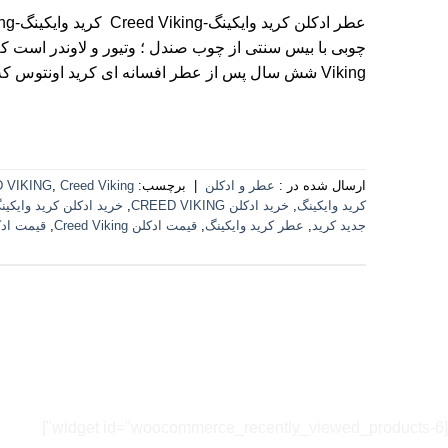
Viking شش سال پس از عطر افسانه ای کرید اونتوس که نمادی از […]
ارسال شده در :
عطر و ادکلن
|
برچسب:
Creed Viking شاهکار جدیدی از خانه عطر کرید
,
 VIKING
کرید وایکینگ
,
خرید ادکلن CREED VIKING
,
خرید ادکلن کرید وایکین
جدید کرید
,
عطر کرید وایکینگ
,
قیمت ادکلن Creed Viking
,
قیمت ادک
[widget id="woocommerce_recently_viewed_products-6"]