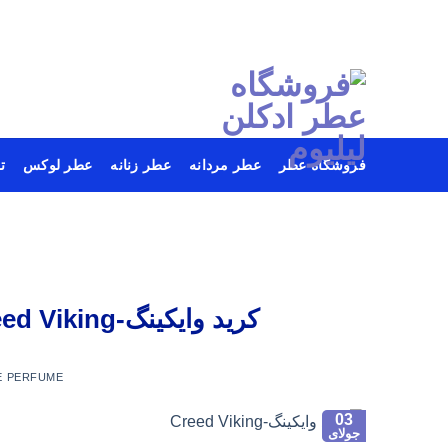
فروشگاه عطر
عطر مردانه
عطر زنانه
عطر لوکس
ت
Ski
t
conten
کرید وایکینگ-Creed Viking شاهکار جدیدی از خانه عطر کرید
E PERFUME
03
جولای