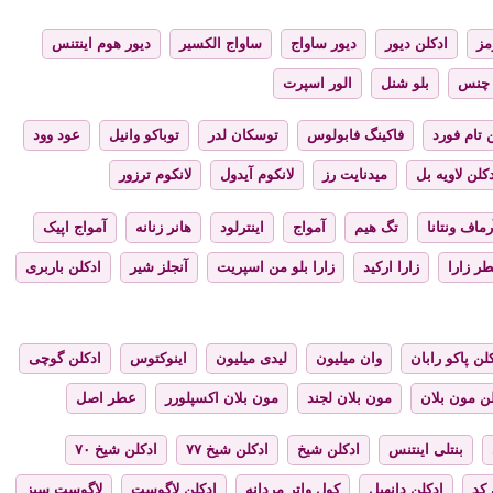
مز
ادکلن دیور
دیور ساواج
ساواج الکسیر
دیور هوم اینتنس
چنس
بلو شنل
الور اسپرت
 تام فورد
فاکینگ فابولوس
توسکان لدر
توباکو وانیل
عود وود
کلن لاویه بل
میدنایت رز
لانکوم آیدول
لانکوم ترزور
رماف ونتانا
تگ هیم
آمواج
اینترلود
هانر زنانه
آمواج اپیک
ر زارا
زارا ارکید
زارا بلو من اسپریت
آنجلز شیر
ادکلن باربری
لن پاکو رابان
وان میلیون
لیدی میلیون
اینوکتوس
ادکلن گوچی
لن مون بلان
مون بلان لجند
مون بلان اکسپلورر
عطر اصل
بنتلی اینتنس
ادکلن شیخ
ادکلن شیخ ۷۷
ادکلن شیخ ۷۰
 کد
ادکلن دانهیل
کول واتر مردانه
ادکلن لاگوست
لاگوست سبز