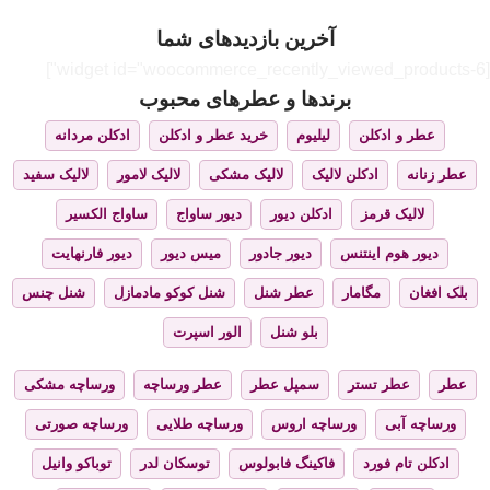
آخرین بازدیدهای شما
[widget id="woocommerce_recently_viewed_products-6"]
برندها و عطرهای محبوب
عطر و ادکلن
لیلیوم
خرید عطر و ادکلن
ادکلن مردانه
عطر زنانه
ادکلن لالیک
لالیک مشکی
لالیک لامور
لالیک سفید
لالیک قرمز
ادکلن دیور
دیور ساواج
ساواج الکسیر
دیور هوم اینتنس
دیور جادور
میس دیور
دیور فارنهایت
بلک افغان
مگامار
عطر شنل
شنل کوکو مادمازل
شنل چنس
بلو شنل
الور اسپرت
عطر
عطر تستر
سمپل عطر
عطر ورساچه
ورساچه مشکی
ورساچه آبی
ورساچه اروس
ورساچه طلایی
ورساچه صورتی
ادکلن تام فورد
فاکینگ فابولوس
توسکان لدر
توباکو وانیل