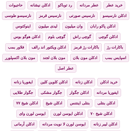
خرید عطر
عطر مردانه
رد توباکو
ادکلن نیشانه
حاجیوات
ادکلن نارسیسو
نارسیس صورتی
نارسیس قرمز
نارسیسو طوسی
ادکلن پاکو رابان
وان میلیون
لیدی میلیون
اینوکتوس
ادکلن گوچی
گوچی راش
گوچی بلوم
ادکلن هوگو بوس
باکارات رژ
باکارات رژ قرمز
ادکلن ویکتور اند رالف
فلاور بمب
اسپایس بمب
ادکلن مون بلان
مون بلان لجند
مون بلان اکسپلورر
عطر اصل
خرید ادکلن
ادکلن زنانه
ادکلن کلوین کلین
ایفوریا زنانه
ایفوریا مردانه
ادکلن جگوار
جگوار مشکی
جگوار طلایی
ادکلن بنتلی
بنتلی اینتنس
ادکلن شیخ
ادکلن شیخ ۷۷
ادکلن شیخ ۷۰
ادکلن ایوسن لورن
ایوسن لورن وای
ادکلن لیبر زنانه
ایوسن لورن لا نویت مردانه
ادکلن آرمانی