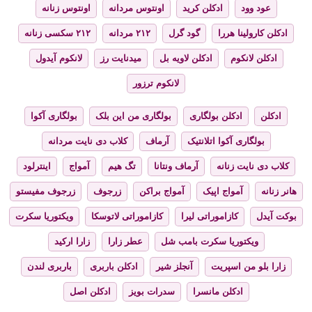
عود وود
ادکلن کرید
اونتوس مردانه
اونتوس زنانه
ادکلن کارولینا هررا
گود گرل
۲۱۲ مردانه
۲۱۲ سکسی زنانه
ادکلن لانکوم
ادکلن لاویه بل
میدنایت رز
لانکوم آیدول
لانکوم ترزور
ادکلن
ادکلن بولگاری
بولگاری من این بلک
بولگاری آکوا
بولگاری آکوا اتلانتیک
آرماف
کلاب دی نایت مردانه
کلاب دی نایت زنانه
آرماف ونتانا
تگ هیم
آمواج
اینترلود
هانر زنانه
آمواج اپیک
آمواج براکن
زرجوف
زرجوف مفیستو
بوکت آیدل
کازاموراتی لیرا
کازاموراتی لاتوسکا
ویکتوریا سکرت
ویکتوریا سکرت بامب شل
عطر زارا
زارا ارکید
زارا بلو من اسپریت
آنجلز شیر
ادکلن باربری
باربری لندن
ادکلن مانسرا
سدرات بویز
ادکلن اصل