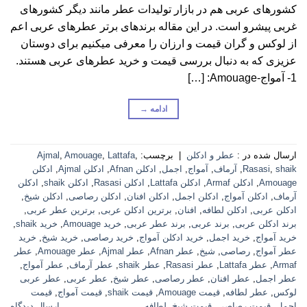
کشورهای عربی هم در بازار تولیدات عطر مانند دیگر کشورهای
غربی پیشرو است. در این مقاله برندهای برتر عطرهای عربی اعم
از لوکس و گران قیمت و ارزان را معرفی می‎کنیم برای دوستان
عزیزی که به دنبال بررسی قیمت و خرید عطرهای عربی هستند.
1- آمواج-Amouage: […]
ادامه
→
ارسال شده در :
عطر و ادکلن
|
برچسب:
,
Lattafa
,
Amouage
,
Ajmal
shaik
,
Rasasi
,
آرماف
,
آمواج
,
اجمل
,
ادکلن Afnan
,
ادکلن Ajmal
,
ادکلن
Amouage
,
ادکلن Armaf
,
ادکلن Lattafa
,
ادکلن Rasasi
,
ادکلن shaik
,
ادکلن
آرماف
,
ادکلن آمواج
,
ادکلن اجمل
,
ادکلن افنان
,
ادکلن رصاصی
,
ادکلن شیخ
,
ادکلن عربی
,
ادکلن لطافه
,
افنان
,
برترین ادکلن عربی
,
برترین عطر عربی
,
برند ادکلن عربی
,
برند عربی
,
برند عطر عربی
,
خرید Amouage
,
خرید shaik
,
خرید آمواج
,
خرید اجمل
,
خرید ادکلن آمواج
,
خرید رصاصی
,
خرید شیخ
,
خرید
عطر آمواج
,
رصاصی
,
شیخ
,
عطر Afnan
,
عطر Ajmal
,
عطر Amouage
,
عطر
Armaf
,
عطر Lattafa
,
عطر Rasasi
,
عطر shaik
,
عطر آرماف
,
عطر آمواج
,
عطر اجمل
,
عطر افنان
,
عطر رصاصی
,
عطر شیخ
,
عطر عربی
,
عطر عربی
لوکس
,
عطر لطافه
,
قیمت Amouage
,
قیمت shaik
,
قیمت آمواج
,
قیمت
اجمل
,
قیمت رصاصی
,
قیمت شیخ
,
لطافه
ارسال دیدگاه