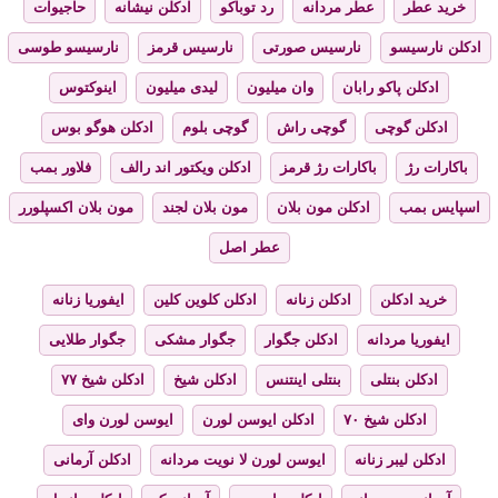
خرید عطر
عطر مردانه
رد توباکو
ادکلن نیشانه
حاجیوات
ادکلن نارسیسو
نارسیس صورتی
نارسیس قرمز
نارسیسو طوسی
ادکلن پاکو رابان
وان میلیون
لیدی میلیون
اینوکتوس
ادکلن گوچی
گوچی راش
گوچی بلوم
ادکلن هوگو بوس
باکارات رژ
باکارات رژ قرمز
ادکلن ویکتور اند رالف
فلاور بمب
اسپایس بمب
ادکلن مون بلان
مون بلان لجند
مون بلان اکسپلورر
عطر اصل
خرید ادکلن
ادکلن زنانه
ادکلن کلوین کلین
ایفوریا زنانه
ایفوریا مردانه
ادکلن جگوار
جگوار مشکی
جگوار طلایی
ادکلن بنتلی
بنتلی اینتنس
ادکلن شیخ
ادکلن شیخ ۷۷
ادکلن شیخ ۷۰
ادکلن ایوسن لورن
ایوسن لورن وای
ادکلن لیبر زنانه
ایوسن لورن لا نویت مردانه
ادکلن آرمانی