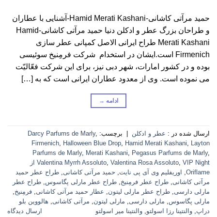
حمید مرآتی کاشانی-Hamid Merati Kashani-آشنایی با عطاران
و طراحان بزرگ عطر و ادکلن دنیا حمید مرآتی کاشانی-Hamid
Merati Kashani طراح ایرانی الاصل کمپانی عطر سازی
Firmenich است.ایشان در استخدام شرکت فرمِنیخ سوئیسی
بوده و در کشور امارات، شهر دبی نیز، برای این شرکت فعّالیّت
می نموده است. وی از معدود عطاران ایرانی است که به […]
ادامه
→
ارسال شده در :
عطر و ادکلن
|
برچسب:
,
Darcy Parfums de Marly
Firmenich
,
Halloween Blue Drop
,
Hamid Merati Kashani
,
Layton
Parfums de Marly
,
Merati Kashani
,
Pegasus Parfums de Marly
,
,
Valentina Rosa Assoluto
,
Valentina Myrrh Assoluto
VIP Night از
Oriflame
,
اوریفلیم وی آی پی نایت
,
حمید مرآتی کاشانی
,
طراح عطر حمید
مرآتی کاشانی
,
طراح عطر فرمِنیخ
,
طراح عطر مارلی پگاسوس
,
طراح عطر
مارلی دارسی
,
طراح عطر مارلی لیتون
,
عطار حمید مرآتی کاشانی
,
فرمِنیخ
,
مارلی پگاسوس
,
مارلی دارسی
,
مارلی لیتون
,
مرآتی کاشانی
,
هالووین بلو
دراپ
,
والنتینا رزا اسولتو
,
والنتینا میر اسولتو
ارسال دیدگاه