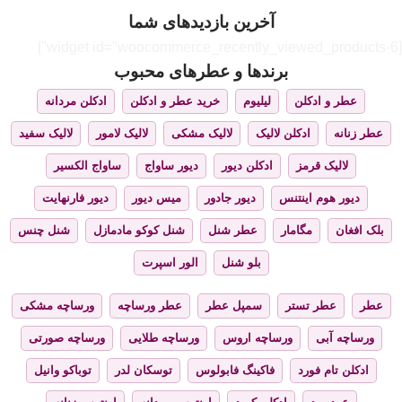
آخرین بازدیدهای شما
[widget id="woocommerce_recently_viewed_products-6"]
برندها و عطرهای محبوب
عطر و ادکلن
لیلیوم
خرید عطر و ادکلن
ادکلن مردانه
عطر زنانه
ادکلن لالیک
لالیک مشکی
لالیک لامور
لالیک سفید
لالیک قرمز
ادکلن دیور
دیور ساواج
ساواج الکسیر
دیور هوم اینتنس
دیور جادور
میس دیور
دیور فارنهایت
بلک افغان
مگامار
عطر شنل
شنل کوکو مادمازل
شنل چنس
بلو شنل
الور اسپرت
عطر
عطر تستر
سمپل عطر
عطر ورساچه
ورساچه مشکی
ورساچه آبی
ورساچه اروس
ورساچه طلایی
ورساچه صورتی
ادکلن تام فورد
فاکینگ فابولوس
توسکان لدر
توباکو وانیل