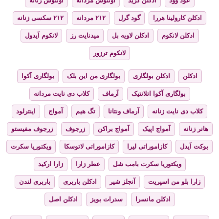
عود وود
ادکلن کرید
اونتوس مردانه
اونتوس زنانه
ادکلن کارولینا هررا
گود گرل
۲۱۲ مردانه
۲۱۲ سکسی زنانه
ادکلن لانکوم
ادکلن لاویه بل
میدنایت رز
لانکوم آیدول
لانکوم ترزور
ادکلن
ادکلن بولگاری
بولگاری من این بلک
بولگاری آکوا
بولگاری آکوا اتلانتیک
آرماف
کلاب دی نایت مردانه
کلاب دی نایت زنانه
آرماف ونتانا
تگ هیم
آمواج
اینترلود
هانر زنانه
آمواج اپیک
آمواج براکن
زرجوف
زرجوف مفیستو
بوکت آیدل
کازاموراتی لیرا
کازاموراتی لاتوسکا
ویکتوریا سکرت
ویکتوریا سکرت بامب شل
عطر زارا
زارا ارکید
زارا بلو من اسپریت
آنجلز شیر
ادکلن باربری
باربری لندن
ادکلن مانسرا
سدرات بویز
ادکلن اصل