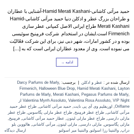
حمید مرآتی کاشانی-Hamid Merati Kashani-آشنایی با عطاران
و طراحان بزرگ عطر و ادکلن دنیا حمید مرآتی کاشانی-Hamid
Merati Kashani طراح ایرانی الاصل کمپانی عطر سازی
Firmenich است.ایشان در استخدام شرکت فرمِنیخ سوئیسی
بوده و در کشور امارات، شهر دبی نیز، برای این شرکت فعّالیّت
می نموده است. وی از معدود عطاران ایرانی است که به […]
ادامه
→
ارسال شده در :
عطر و ادکلن
|
برچسب:
,
Darcy Parfums de Marly
Firmenich
,
Halloween Blue Drop
,
Hamid Merati Kashani
,
Layton
Parfums de Marly
,
Merati Kashani
,
Pegasus Parfums de Marly
,
,
Valentina Rosa Assoluto
,
Valentina Myrrh Assoluto
VIP Night از
Oriflame
,
اوریفلیم وی آی پی نایت
,
حمید مرآتی کاشانی
,
طراح عطر حمید
مرآتی کاشانی
,
طراح عطر فرمِنیخ
,
طراح عطر مارلی پگاسوس
,
طراح عطر
مارلی دارسی
,
طراح عطر مارلی لیتون
,
عطار حمید مرآتی کاشانی
,
فرمِنیخ
,
مارلی پگاسوس
,
مارلی دارسی
,
مارلی لیتون
,
مرآتی کاشانی
,
هالووین بلو
دراپ
,
والنتینا رزا اسولتو
,
والنتینا میر اسولتو
ارسال دیدگاه