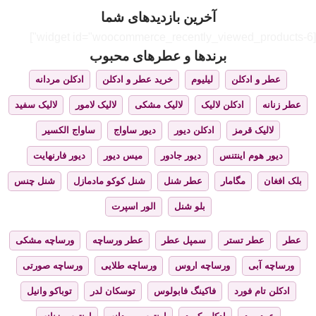
آخرین بازدیدهای شما
[widget id="woocommerce_recently_viewed_products-6"]
برندها و عطرهای محبوب
عطر و ادکلن
لیلیوم
خرید عطر و ادکلن
ادکلن مردانه
عطر زنانه
ادکلن لالیک
لالیک مشکی
لالیک لامور
لالیک سفید
لالیک قرمز
ادکلن دیور
دیور ساواج
ساواج الکسیر
دیور هوم اینتنس
دیور جادور
میس دیور
دیور فارنهایت
بلک افغان
مگامار
عطر شنل
شنل کوکو مادمازل
شنل چنس
بلو شنل
الور اسپرت
عطر
عطر تستر
سمپل عطر
عطر ورساچه
ورساچه مشکی
ورساچه آبی
ورساچه اروس
ورساچه طلایی
ورساچه صورتی
ادکلن تام فورد
فاکینگ فابولوس
توسکان لدر
توباکو وانیل