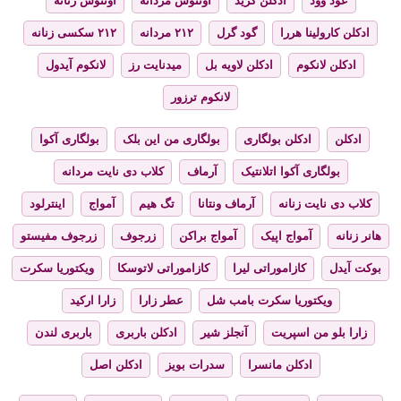
عود وود
ادکلن کرید
اونتوس مردانه
اونتوس زنانه
ادکلن کارولینا هررا
گود گرل
۲۱۲ مردانه
۲۱۲ سکسی زنانه
ادکلن لانکوم
ادکلن لاویه بل
میدنایت رز
لانکوم آیدول
لانکوم ترزور
ادکلن
ادکلن بولگاری
بولگاری من این بلک
بولگاری آکوا
بولگاری آکوا اتلانتیک
آرماف
کلاب دی نایت مردانه
کلاب دی نایت زنانه
آرماف ونتانا
تگ هیم
آمواج
اینترلود
هانر زنانه
آمواج اپیک
آمواج براکن
زرجوف
زرجوف مفیستو
بوکت آیدل
کازاموراتی لیرا
کازاموراتی لاتوسکا
ویکتوریا سکرت
ویکتوریا سکرت بامب شل
عطر زارا
زارا ارکید
زارا بلو من اسپریت
آنجلز شیر
ادکلن باربری
باربری لندن
ادکلن مانسرا
سدرات بویز
ادکلن اصل