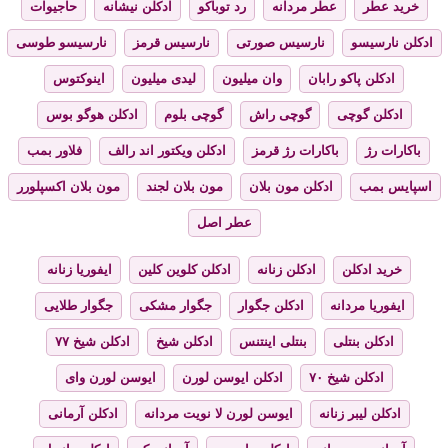
خرید عطر
عطر مردانه
رد توباکو
ادکلن نیشانه
حاجیوات
ادکلن نارسیسو
نارسیس صورتی
نارسیس قرمز
نارسیسو طوسی
ادکلن پاکو رابان
وان میلیون
لیدی میلیون
اینوکتوس
ادکلن گوچی
گوچی راش
گوچی بلوم
ادکلن هوگو بوس
باکارات رژ
باکارات رژ قرمز
ادکلن ویکتور اند رالف
فلاور بمب
اسپایس بمب
ادکلن مون بلان
مون بلان لجند
مون بلان اکسپلورر
عطر اصل
خرید ادکلن
ادکلن زنانه
ادکلن کلوین کلین
ایفوریا زنانه
ایفوریا مردانه
ادکلن جگوار
جگوار مشکی
جگوار طلایی
ادکلن بنتلی
بنتلی اینتنس
ادکلن شیخ
ادکلن شیخ ۷۷
ادکلن شیخ ۷۰
ادکلن ایوسن لورن
ایوسن لورن وای
ادکلن لیبر زنانه
ایوسن لورن لا نویت مردانه
ادکلن آرمانی