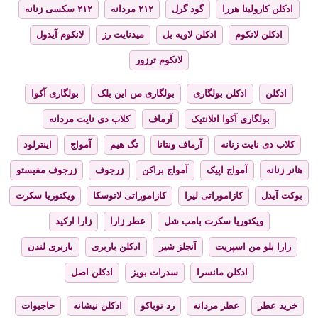
ادکلن کارولینا هررا
گود گرل
۲۱۲ مردانه
۲۱۲ سکسی زنانه
ادکلن لانکوم
ادکلن لاویه بل
میدنایت رز
لانکوم آیدول
لانکوم ترزور
ادکلن
ادکلن بولگاری
بولگاری من این بلک
بولگاری آکوا
بولگاری آکوا اتلانتیک
آرماف
کلاب دی نایت مردانه
کلاب دی نایت زنانه
آرماف ونتانا
تگ هیم
آمواج
اینترلود
هانر زنانه
آمواج اپیک
آمواج براکن
زرجوف
زرجوف مفیستو
بوکت آیدل
کازاموراتی لیرا
کازاموراتی لاتوسکا
ویکتوریا سکرت
ویکتوریا سکرت بامب شل
عطر زارا
زارا ارکید
زارا بلو من اسپریت
آنجلز شیر
ادکلن باربری
باربری لندن
ادکلن مانسرا
سدرات بویز
ادکلن اصل
خرید عطر
عطر مردانه
رد توباکو
ادکلن نیشانه
حاجیوات