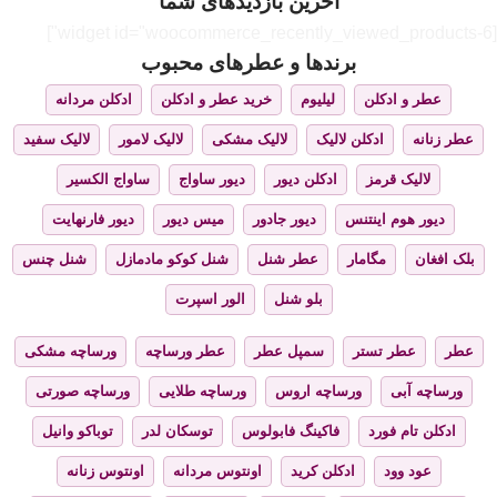
آخرین بازدیدهای شما
[widget id="woocommerce_recently_viewed_products-6"]
برندها و عطرهای محبوب
عطر و ادکلن
لیلیوم
خرید عطر و ادکلن
ادکلن مردانه
عطر زنانه
ادکلن لالیک
لالیک مشکی
لالیک لامور
لالیک سفید
لالیک قرمز
ادکلن دیور
دیور ساواج
ساواج الکسیر
دیور هوم اینتنس
دیور جادور
میس دیور
دیور فارنهایت
بلک افغان
مگامار
عطر شنل
شنل کوکو مادمازل
شنل چنس
بلو شنل
الور اسپرت
عطر
عطر تستر
سمپل عطر
عطر ورساچه
ورساچه مشکی
ورساچه آبی
ورساچه اروس
ورساچه طلایی
ورساچه صورتی
ادکلن تام فورد
فاکینگ فابولوس
توسکان لدر
توباکو وانیل
عود وود
ادکلن کرید
اونتوس مردانه
اونتوس زنانه