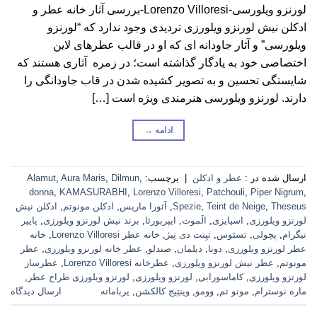
لورنزو ویلورسی-Lorenzo Villoresi-بررسی آثار خانه عطر و
ادکلن نیش لورنزو ویلورزی تردیدی وجود ندارد که “لورنزو
ویلورسی” و آثار جاودانه ای که او در قالب عطرهای لاین
اختصاصی خود به یادگار گذاشته است؛ در زمره آثاری هستند که
شایستگی تحسین و به تصویر کشیده شدن در قاب جاودانگی را
دارند. لورنزو ویلورسی هنرمندی ویژه است […]
ادامه
→
ارسال شده در :
عطر و ادکلن
|
برچسب:
,
Dilmun
,
Aura Maris
,
Alamut
donna
,
KAMASURABHI
,
Lorenzo Villoresi
,
Patchouli
,
Piper Nigrum
,
Theseus
,
Teint de Neige
,
Spezie
,
آئورا ماریس
,
ادکلن مونوتم
,
ادکلن نیش
لورنزو ویلورزی
,
اسپایزی
,
الَموت
,
ایپربورئا
,
برند نیش لورنزو ویلورزی
,
پایپر
نیگرام
,
پچولی
,
تسئوس
,
تیِنت دی نِیژ
,
خانه عطر Lorenzo Villoresi
,
خانه
عطر لورنزو ویلورزی
,
دونا
,
دیلمان
,
صندلو
,
عطر خانه لورنزو ویلورزی
,
عطر
مونوتم
,
عطر نیش لورنزو ویلورزی
,
عطرخانه Lorenzo Villoresi
,
عطرساز
لورنزو ویلورزی
,
کاماسورابی
,
لورنزو ویلورزی
,
لورنزو ویلورزی طراح عطر
,
ماره نوسترام
,
مونو تم
,
وومو
,
وینتِیج کالکشن
,
یرباماته
ارسال دیدگاه