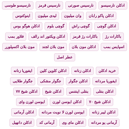
ادکلن نارسیسو
نارسیس صورتی
نارسیس قرمز
نارسیسو طوسی
ادکلن پاکو رابان
وان میلیون
لیدی میلیون
اینوکتوس
ادکلن گوچی
گوچی راش
گوچی بلوم
ادکلن هوگو بوس
باکارات رژ
باکارات رژ قرمز
ادکلن ویکتور اند رالف
فلاور بمب
اسپایس بمب
ادکلن مون بلان
مون بلان لجند
مون بلان اکسپلورر
عطر اصل
خرید ادکلن
ادکلن زنانه
ادکلن کلوین کلین
ایفوریا زنانه
ایفوریا مردانه
ادکلن جگوار
جگوار مشکی
جگوار طلایی
ادکلن بنتلی
بنتلی اینتنس
ادکلن شیخ
ادکلن شیخ ۷۷
ادکلن شیخ ۷۰
ادکلن ایوسن لورن
ایوسن لورن وای
ادکلن لیبر زنانه
ایوسن لورن لا نویت مردانه
ادکلن آرمانی
آرمانی یو مردانه
ادکلن مای وی
آرمانی کد
ادکلن دانهیل