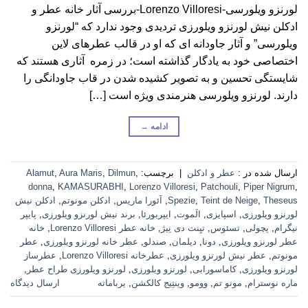
لورنزو ویلورسی-Lorenzo Villoresi-بررسی آثار خانه عطر و
ادکلن نیش لورنزو ویلورزی تردیدی وجود ندارد که “لورنزو
ویلورسی” و آثار جاودانه ای که او در قالب عطرهای لاین
اختصاصی خود به یادگار گذاشته است؛ در زمره آثاری هستند که
شایستگی تحسین و به تصویر کشیده شدن در قاب جاودانگی را
دارند. لورنزو ویلورسی هنرمندی ویژه است […]
ادامه
→
ارسال شده در :
عطر و ادکلن
|
برچسب:
,
Dilmun
,
Aura Maris
,
Alamut
donna
,
KAMASURABHI
,
Lorenzo Villoresi
,
Patchouli
,
Piper Nigrum
,
Theseus
,
Teint de Neige
,
Spezie
,
آئورا ماریس
,
ادکلن مونوتم
,
ادکلن نیش
لورنزو ویلورزی
,
اسپایزی
,
الَموت
,
ایپربورئا
,
برند نیش لورنزو ویلورزی
,
پایپر
نیگرام
,
پچولی
,
تسئوس
,
تیِنت دی نِیژ
,
خانه عطر Lorenzo Villoresi
,
خانه
عطر لورنزو ویلورزی
,
دونا
,
دیلمان
,
صندلو
,
عطر خانه لورنزو ویلورزی
,
عطر
مونوتم
,
عطر نیش لورنزو ویلورزی
,
عطرخانه Lorenzo Villoresi
,
عطرساز
لورنزو ویلورزی
,
کاماسورابی
,
لورنزو ویلورزی
,
لورنزو ویلورزی طراح عطر
,
ماره نوسترام
,
مونو تم
,
وومو
,
وینتِیج کالکشن
,
یرباماته
ارسال دیدگاه