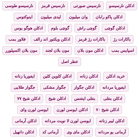
ادکلن نارسیسو
نارسیس صورتی
نارسیس قرمز
نارسیسو طوسی
ادکلن پاکو رابان
وان میلیون
لیدی میلیون
اینوکتوس
ادکلن گوچی
گوچی راش
گوچی بلوم
ادکلن هوگو بوس
باکارات رژ
باکارات رژ قرمز
ادکلن ویکتور اند رالف
فلاور بمب
اسپایس بمب
ادکلن مون بلان
مون بلان لجند
مون بلان اکسپلورر
عطر اصل
خرید ادکلن
ادکلن زنانه
ادکلن کلوین کلین
ایفوریا زنانه
ایفوریا مردانه
ادکلن جگوار
جگوار مشکی
جگوار طلایی
ادکلن بنتلی
بنتلی اینتنس
ادکلن شیخ
ادکلن شیخ ۷۷
ادکلن شیخ ۷۰
ادکلن ایوسن لورن
ایوسن لورن وای
ادکلن لیبر زنانه
ایوسن لورن لا نویت مردانه
ادکلن آرمانی
آرمانی یو مردانه
ادکلن مای وی
آرمانی کد
ادکلن دانهیل