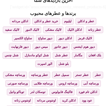
آخرین بازدیدهای شما
[widget id="woocommerce_recently_viewed_products-6"]
برندها و عطرهای محبوب
عطر و ادکلن
لیلیوم
خرید عطر و ادکلن
ادکلن مردانه
عطر زنانه
ادکلن لالیک
لالیک مشکی
لالیک لامور
لالیک سفید
لالیک قرمز
ادکلن دیور
دیور ساواج
ساواج الکسیر
دیور هوم اینتنس
دیور جادور
میس دیور
دیور فارنهایت
بلک افغان
مگامار
عطر شنل
شنل کوکو مادمازل
شنل چنس
بلو شنل
الور اسپرت
عطر
عطر تستر
سمپل عطر
عطر ورساچه
ورساچه مشکی
ورساچه آبی
ورساچه اروس
ورساچه طلایی
ورساچه صورتی
ادکلن تام فورد
فاکینگ فابولوس
توسکان لدر
توباکو وانیل
عود وود
ادکلن کرید
اونتوس مردانه
اونتوس زنانه