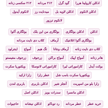
ادکلن کارولینا هررا
گود گرل
۲۱۲ مردانه
۲۱۲ سکسی زنانه
ادکلن لانکوم
ادکلن لاویه بل
میدنایت رز
لانکوم آیدول
لانکوم ترزور
ادکلن
ادکلن بولگاری
بولگاری من این بلک
بولگاری آکوا
بولگاری آکوا اتلانتیک
آرماف
کلاب دی نایت مردانه
کلاب دی نایت زنانه
آرماف ونتانا
تگ هیم
آمواج
اینترلود
هانر زنانه
آمواج اپیک
آمواج براکن
زرجوف
زرجوف مفیستو
بوکت آیدل
کازاموراتی لیرا
کازاموراتی لاتوسکا
ویکتوریا سکرت
ویکتوریا سکرت بامب شل
عطر زارا
زارا ارکید
زارا بلو من اسپریت
آنجلز شیر
ادکلن باربری
باربری لندن
ادکلن مانسرا
سدرات بویز
ادکلن اصل
خرید عطر
عطر مردانه
رد توباکو
ادکلن نیشانه
حاجیوات