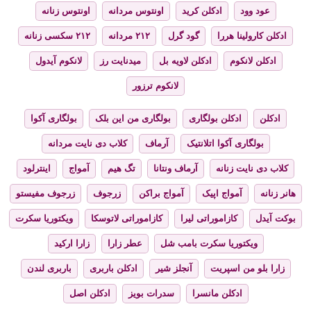
عود وود
ادکلن کرید
اونتوس مردانه
اونتوس زنانه
ادکلن کارولینا هررا
گود گرل
۲۱۲ مردانه
۲۱۲ سکسی زنانه
ادکلن لانکوم
ادکلن لاویه بل
میدنایت رز
لانکوم آیدول
لانکوم ترزور
ادکلن
ادکلن بولگاری
بولگاری من این بلک
بولگاری آکوا
بولگاری آکوا اتلانتیک
آرماف
کلاب دی نایت مردانه
کلاب دی نایت زنانه
آرماف ونتانا
تگ هیم
آمواج
اینترلود
هانر زنانه
آمواج اپیک
آمواج براکن
زرجوف
زرجوف مفیستو
بوکت آیدل
کازاموراتی لیرا
کازاموراتی لاتوسکا
ویکتوریا سکرت
ویکتوریا سکرت بامب شل
عطر زارا
زارا ارکید
زارا بلو من اسپریت
آنجلز شیر
ادکلن باربری
باربری لندن
ادکلن مانسرا
سدرات بویز
ادکلن اصل