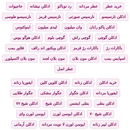
خرید عطر
عطر مردانه
رد توباکو
ادکلن نیشانه
حاجیوات
ادکلن نارسیسو
نارسیس صورتی
نارسیس قرمز
نارسیسو طوسی
ادکلن پاکو رابان
وان میلیون
لیدی میلیون
اینوکتوس
ادکلن گوچی
گوچی راش
گوچی بلوم
ادکلن هوگو بوس
باکارات رژ
باکارات رژ قرمز
ادکلن ویکتور اند رالف
فلاور بمب
اسپایس بمب
ادکلن مون بلان
مون بلان لجند
مون بلان اکسپلورر
عطر اصل
خرید ادکلن
ادکلن زنانه
ادکلن کلوین کلین
ایفوریا زنانه
ایفوریا مردانه
ادکلن جگوار
جگوار مشکی
جگوار طلایی
ادکلن بنتلی
بنتلی اینتنس
ادکلن شیخ
ادکلن شیخ ۷۷
ادکلن شیخ ۷۰
ادکلن ایوسن لورن
ایوسن لورن وای
ادکلن لیبر زنانه
ایوسن لورن لا نویت مردانه
ادکلن آرمانی