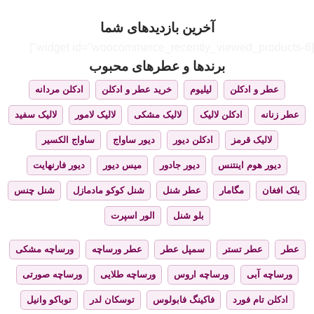
آخرین بازدیدهای شما
[widget id="woocommerce_recently_viewed_products-6"]
برندها و عطرهای محبوب
عطر و ادکلن
لیلیوم
خرید عطر و ادکلن
ادکلن مردانه
عطر زنانه
ادکلن لالیک
لالیک مشکی
لالیک لامور
لالیک سفید
لالیک قرمز
ادکلن دیور
دیور ساواج
ساواج الکسیر
دیور هوم اینتنس
دیور جادور
میس دیور
دیور فارنهایت
بلک افغان
مگامار
عطر شنل
شنل کوکو مادمازل
شنل چنس
بلو شنل
الور اسپرت
عطر
عطر تستر
سمپل عطر
عطر ورساچه
ورساچه مشکی
ورساچه آبی
ورساچه اروس
ورساچه طلایی
ورساچه صورتی
ادکلن تام فورد
فاکینگ فابولوس
توسکان لدر
توباکو وانیل