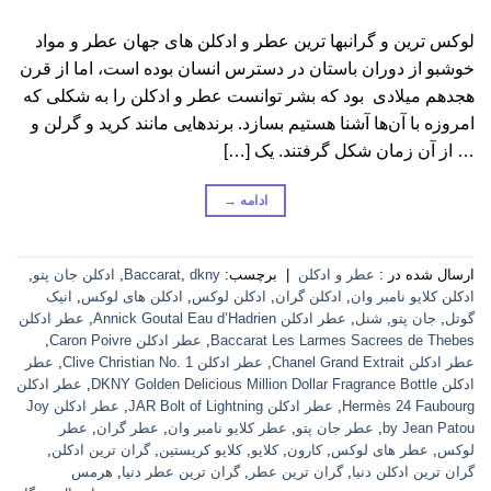
لوکس ترین و گرانبها ترین عطر و ادکلن های جهان عطر و مواد
خوشبو از دوران باستان در دسترس انسان بوده است، اما از قرن
هجدهم میلادی بود که بشر توانست عطر و ادکلن را به شکلی که
امروزه با آن‌ها آشنا هستیم بسازد. برندهایی مانند کرید و گرلن و
… از آن زمان شکل گرفتند. یک […]
ادامه
→
ارسال شده در :
عطر و ادکلن
|
برچسب:
dkny
,
Baccarat
,
ادکلن جان پتو
,
ادکلن کلایو نامبر وان
,
ادکلن گران
,
ادکلن لوکس
,
ادکلن های لوکس
,
انیک
گوتل
,
جان پتو
,
شنل
,
عطر ادکلن Annick Goutal Eau d’Hadrien
,
عطر ادکلن
Baccarat Les Larmes Sacrees de Thebes
,
عطر ادکلن Caron Poivre
,
عطر ادکلن Chanel Grand Extrait
,
عطر ادکلن Clive Christian No. 1
,
عطر
ادکلن DKNY Golden Delicious Million Dollar Fragrance Bottle
,
عطر ادکلن
Hermès 24 Faubourg
,
عطر ادکلن JAR Bolt of Lightning
,
عطر ادکلن Joy
by Jean Patou
,
عطر جان پتو
,
عطر کلایو نامبر وان
,
عطر گران
,
عطر
لوکس
,
عطر های لوکس
,
کارون
,
کلایو
,
کلایو کریستین
,
گران ترین ادکلن
,
گران ترین ادکلن دنیا
,
گران ترین عطر
,
گران ترین عطر دنیا
,
هرمس