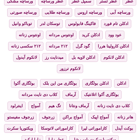
عطر
عطر تستر
سمپل عطر
عطر ورساچه
ورساچه مشکی
ورساچه آبی
ورساچه اروس
ورساچه طلایی
ورساچه صورتی
ادکلن تام فورد
فاکینگ فابولوس
توسکان لدر
توباکو وانیل
عود وود
ادکلن کرید
اونتوس مردانه
اونتوس زنانه
ادکلن کارولینا هررا
گود گرل
۲۱۲ مردانه
۲۱۲ سکسی زنانه
ادکلن لانکوم
ادکلن لاویه بل
میدنایت رز
لانکوم آیدول
لانکوم ترزور
ادکلن
ادکلن بولگاری
بولگاری من این بلک
بولگاری آکوا
بولگاری آکوا اتلانتیک
آرماف
کلاب دی نایت مردانه
کلاب دی نایت زنانه
آرماف ونتانا
تگ هیم
آمواج
اینترلود
هانر زنانه
آمواج اپیک
آمواج براکن
زرجوف
زرجوف مفیستو
بوکت آیدل
کازاموراتی لیرا
کازاموراتی لاتوسکا
ویکتوریا سکرت
ویکتوریا سکرت بامب شل
عطر زارا
زارا ارکید