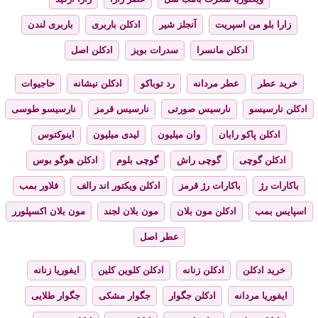
زارا بلو من اسپریت
آنجلز شیر
ادکلن باربری
باربری لندن
ادکلن مانسرا
سدرات بویز
ادکلن اصل
خرید عطر
عطر مردانه
رد توباکو
ادکلن نیشانه
حاجیوات
ادکلن نارسیسو
نارسیس صورتی
نارسیس قرمز
نارسیسو طوسی
ادکلن پاکو رابان
وان میلیون
لیدی میلیون
اینوکتوس
ادکلن گوچی
گوچی راش
گوچی بلوم
ادکلن هوگو بوس
باکارات رژ
باکارات رژ قرمز
ادکلن ویکتور اند رالف
فلاور بمب
اسپایس بمب
ادکلن مون بلان
مون بلان لجند
مون بلان اکسپلورر
عطر اصل
خرید ادکلن
ادکلن زنانه
ادکلن کلوین کلین
ایفوریا زنانه
ایفوریا مردانه
ادکلن جگوار
جگوار مشکی
جگوار طلایی