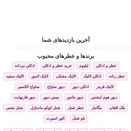
آخرین بازدیدهای شما
[widget id="woocommerce_recently_viewed_products-6"]
برندها و عطرهای محبوب
عطر و ادکلن
لیلیوم
خرید عطر و ادکلن
ادکلن مردانه
عطر زنانه
ادکلن لالیک
لالیک مشکی
لالیک لامور
لالیک سفید
لالیک قرمز
ادکلن دیور
دیور ساواج
ساواج الکسیر
دیور هوم اینتنس
دیور جادور
میس دیور
دیور فارنهایت
بلک افغان
مگامار
عطر شنل
شنل کوکو مادمازل
شنل چنس
بلو شنل
الور اسپرت