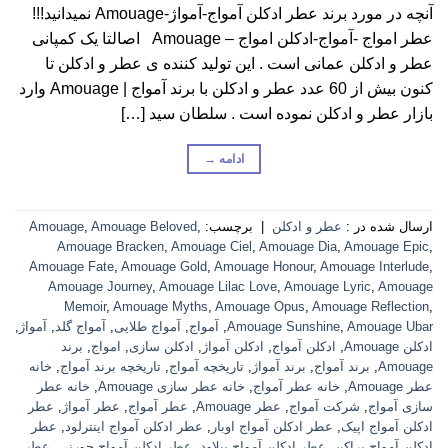
آنچه در مورد برند عطر ادکلن آمواج-آمواژ-Amouage نمیدانید!!!
عطر امواج -آمواج-ادکلن امواج – Amouage اصالتا یک کمپانی
عطر و ادکلن عمانی است . این تولید کننده ی عطر و ادکلن تا
کنون بیش از 60 عدد عطر و ادکلن با برند آمواج | Amouage وارد
بازار عطر و ادکلن نموده است . سلطان سید […]
ادامه
→
ارسال شده در :
عطر و ادکلن
|
برچسب:
,
Amouage Beloved
,
Amouage
Amouage Bracken
,
Amouage Ciel
,
Amouage Dia
,
Amouage Epic
,
Amouage Fate
,
Amouage Gold
,
Amouage Honour
,
Amouage Interlude
,
Amouage Journey
,
Amouage Lilac Love
,
Amouage Lyric
,
Amouage
Memoir
,
Amouage Myths
,
Amouage Opus
,
Amouage Reflection
,
Amouage Ubar
,
Amouage Sunshine
,
آمواج
,
آمواج طلایی
,
آمواج گلد
,
آمواژ
,
ادکلن Amouage
,
ادکلن آمواج
,
ادکلن آمواژ
,
ادکلن سازی
,
امواج
,
برند
Amouage
,
برند آمواج
,
برند آمواژ
,
تاریخچه آمواج
,
تاریخچه برند آمواج
,
خانه
عطر Amouage
,
خانه عطر آمواج
,
خانه عطر سازی Amouage
,
خانه عطر
سازی آمواج
,
شرکت آمواج
,
عطر Amouage
,
عطر آمواج
,
عطر آمواژ
,
عطر
ادکلن آمواج اپیک
,
عطر ادکلن آمواج اوبار
,
عطر ادکلن آمواج اینترلود
,
عطر
ادکلن آمواج براکن
,
عطر ادکلن آمواج بیلاود
,
عطر ادکلن آمواج جورنی
,
عطر