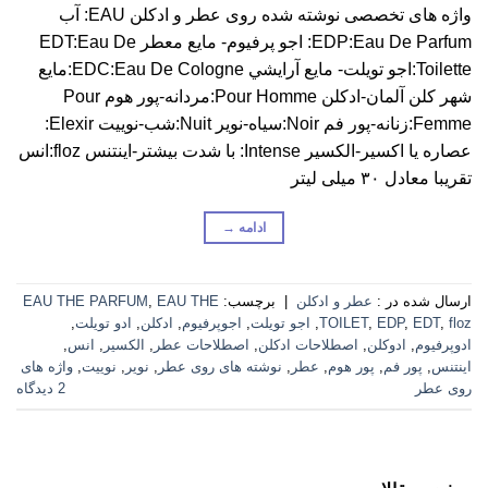
واژه های تخصصی نوشته شده روی عطر و ادکلن EAU: آب
EDP:Eau De Parfum: اجو پرفيوم- مايع معطر EDT:Eau De
Toilette:اجو تويلت- مايع آرايشي EDC:Eau De Cologne:مايع
شهر كلن آلمان-ادكلن Pour Homme:مردانه-پور هوم Pour
Femme:زنانه-پور فم Noir:سياه-نویر Nuit:شب-نوییت Elexir:
عصاره يا اكسير-الکسیر Intense: با شدت بيشتر-اینتنس floz:انس
تقریبا معادل ۳۰ میلی لیتر
ادامه
→
ارسال شده در :
عطر و ادکلن
|
برچسب:
EAU THE
,
EAU THE PARFUM
floz
,
EDT
,
EDP
,
TOILET
,
اجو تویلت
,
اجوپرفیوم
,
ادکلن
,
ادو تویلت
,
ادوپرفیوم
,
ادوکلن
,
اصطلاحات ادکلن
,
اصطلاحات عطر
,
الکسیر
,
انس
,
اینتنس
,
پور فم
,
پور هوم
,
عطر
,
نوشته های روی عطر
,
نویر
,
نوییت
,
واژه های
روی عطر
2 دیدگاه