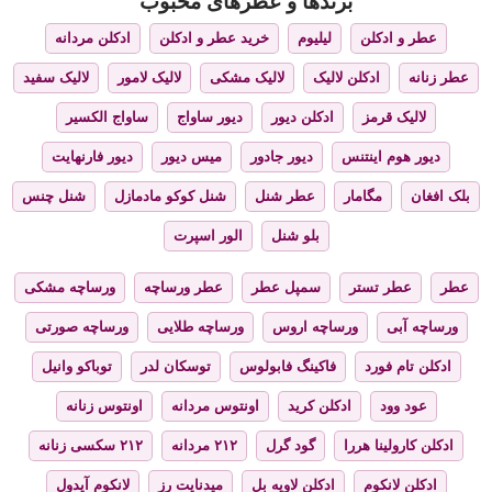
برندها و عطرهای محبوب
عطر و ادکلن
لیلیوم
خرید عطر و ادکلن
ادکلن مردانه
عطر زنانه
ادکلن لالیک
لالیک مشکی
لالیک لامور
لالیک سفید
لالیک قرمز
ادکلن دیور
دیور ساواج
ساواج الکسیر
دیور هوم اینتنس
دیور جادور
میس دیور
دیور فارنهایت
بلک افغان
مگامار
عطر شنل
شنل کوکو مادمازل
شنل چنس
بلو شنل
الور اسپرت
عطر
عطر تستر
سمپل عطر
عطر ورساچه
ورساچه مشکی
ورساچه آبی
ورساچه اروس
ورساچه طلایی
ورساچه صورتی
ادکلن تام فورد
فاکینگ فابولوس
توسکان لدر
توباکو وانیل
عود وود
ادکلن کرید
اونتوس مردانه
اونتوس زنانه
ادکلن کارولینا هررا
گود گرل
۲۱۲ مردانه
۲۱۲ سکسی زنانه
ادکلن لانکوم
ادکلن لاویه بل
میدنایت رز
لانکوم آیدول