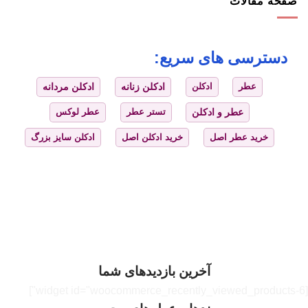
صفحه مقالات
دسترسی های سریع:
عطر
ادکلن
ادکلن زنانه
ادکلن مردانه
عطر و ادکلن
تستر عطر
عطر لوکس
خرید عطر اصل
خرید ادکلن اصل
ادکلن سایز بزرگ
آخرین بازدیدهای شما
[widget id="woocommerce_recently_viewed_products-6"]