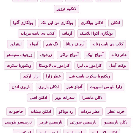
لانکوم ترزور
ادکلن
ادکلن بولگاری
بولگاری من این بلک
بولگاری آکوا
بولگاری آکوا اتلانتیک
آرماف
کلاب دی نایت مردانه
کلاب دی نایت زنانه
آرماف ونتانا
تگ هیم
آمواج
اینترلود
هانر زنانه
آمواج اپیک
آمواج براکن
زرجوف
زرجوف مفیستو
بوکت آیدل
کازاموراتی لیرا
کازاموراتی لاتوسکا
ویکتوریا سکرت
ویکتوریا سکرت بامب شل
عطر زارا
زارا ارکید
زارا بلو من اسپریت
آنجلز شیر
ادکلن باربری
باربری لندن
ادکلن مانسرا
سدرات بویز
ادکلن اصل
خرید عطر
عطر مردانه
رد توباکو
ادکلن نیشانه
حاجیوات
ادکلن نارسیسو
نارسیس صورتی
نارسیس قرمز
نارسیسو طوسی
ادکلن پاکو رابان
وان میلیون
لیدی میلیون
اینوکتوس