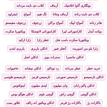
بولگاری آکوا اتلانتیک
آرماف
کلاب دی نایت مردانه
کلاب دی نایت زنانه
آرماف ونتانا
تگ هیم
آمواج
اینترلود
هانر زنانه
آمواج اپیک
آمواج براکن
زرجوف
زرجوف مفیستو
بوکت آیدل
کازاموراتی لیرا
کازاموراتی لاتوسکا
ویکتوریا سکرت
ویکتوریا سکرت بامب شل
عطر زارا
زارا ارکید
زارا بلو من اسپریت
آنجلز شیر
ادکلن باربری
باربری لندن
ادکلن مانسرا
سدرات بویز
ادکلن اصل
خرید عطر
عطر مردانه
رد توباکو
ادکلن نیشانه
حاجیوات
ادکلن نارسیسو
نارسیس صورتی
نارسیس قرمز
نارسیسو طوسی
ادکلن پاکو رابان
وان میلیون
لیدی میلیون
اینوکتوس
ادکلن گوچی
گوچی راش
گوچی بلوم
ادکلن هوگو بوس
باکارات رژ
باکارات رژ قرمز
ادکلن ویکتور اند رالف
فلاور بمب