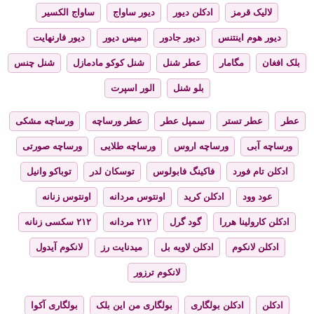
لالیک قرمز
ادکلن دیور
دیور ساواج
ساواج الکسیر
دیور هوم اینتنس
دیور جادور
میس دیور
دیور فارنهایت
بلک افغان
مگامار
عطر شنل
شنل کوکو مادمازل
شنل چنس
بلو شنل
الور اسپرت
عطر
عطر تستر
سمپل عطر
عطر ورساچه
ورساچه مشکی
ورساچه آبی
ورساچه اروس
ورساچه طلایی
ورساچه صورتی
ادکلن تام فورد
فاکینگ فابولوس
توسکان لدر
توباکو وانیل
عود وود
ادکلن کرید
اونتوس مردانه
اونتوس زنانه
ادکلن کارولینا هررا
گود گرل
۲۱۲ مردانه
۲۱۲ سکسی زنانه
ادکلن لانکوم
ادکلن لاویه بل
میدنایت رز
لانکوم آیدول
لانکوم ترزور
ادکلن
ادکلن بولگاری
بولگاری من این بلک
بولگاری آکوا