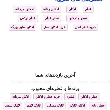
عطر
ادکلن
ادکلن زنانه
ادکلن مردانه
عطر و ادکلن
تستر عطر
عطر لوکس
خرید عطر اصل
خرید ادکلن اصل
ادکلن سایز بزرگ
آخرین بازدیدهای شما
[widget id="woocommerce_recently_viewed_products-6"]
برندها و عطرهای محبوب
عطر و ادکلن
لیلیوم
خرید عطر و ادکلن
ادکلن مردانه
عطر زنانه
ادکلن لالیک
لالیک مشکی
لالیک لامور
لالیک سفید