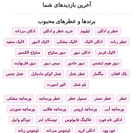
آخرین بازدیدهای شما
[widget id="woocommerce_recently_viewed_products-6"]
برندها و عطرهای محبوب
عطر و ادکلن
لیلیوم
خرید عطر و ادکلن
ادکلن مردانه
عطر زنانه
ادکلن لالیک
لالیک مشکی
لالیک لامور
لالیک سفید
لالیک قرمز
ادکلن دیور
دیور ساواج
ساواج الکسیر
دیور هوم اینتنس
دیور جادور
میس دیور
دیور فارنهایت
بلک افغان
مگامار
عطر شنل
شنل کوکو مادمازل
شنل چنس
بلو شنل
الور اسپرت
عطر
عطر تستر
سمپل عطر
عطر ورساچه
ورساچه مشکی
ورساچه آبی
ورساچه اروس
ورساچه طلایی
ورساچه صورتی
ادکلن تام فورد
فاکینگ فابولوس
توسکان لدر
توباکو وانیل
عود وود
ادکلن کرید
اونتوس مردانه
اونتوس زنانه