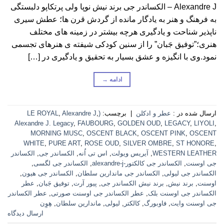
Alexandre J – الکساندر جی برند نیش نوپا ولی پرتکاپو دلبستگی
به فرهنگ و هنر به یادگار مانده از گردش قرن ها؛ عطش سیری
ناپذیر شناحت و یادگیری هرچه بیشتر در زمینه های مختلف
هنری؛”توفیق جَبان” را از سنین کودکی شیفته ی هنرهای تجسمی
نمود.وی با انگیزه و عشق بسیار به تحقیق و یادگیری در […]
ادامه
→
ارسال شده در :
عطر و ادکلن
|
برچسب:
(LE ROYAL
,
Alexandre J
,
Alexandre J. Legacy
,
FAUBOURG
,
GOLDEN OUD
,
LEGACY
,
LIYOLI
,
MORNING MUSC
,
OSCENT BLACK
,
OSCENT PINK
,
OSCENT
WHITE
,
PURE ART
,
ROSE OUD
,
SILVER OMBRE
,
ST HONORE
,
WESTERN LEATHER
,
آیریس ویولت
,
اس تی اُنه
,
الکساندر جی
,
الکساندر
جی اوسنت
,
الکساندر جی کالکتور-alexandre-j
,
الکساندر جی لگسی
,
الکساندر جی لیولی
,
الکساندر جی ماندارین سلطان
,
الکساندر جی هیون
,
اوسنت
,
برند نیش
,
برند نیش الکساندر جی
,
پیور آرت
,
توفیق جَبان
,
عطر
الکساندر جی اوسنت بلک
,
عطر الکساندر جی اوسنت صورتی
,
عطر الکساندر
جی اوسنت وایت
,
فاوبورگ
,
کالکتر
,
لیولی
,
ماندارین سلطان
,
هِوِن
ارسال دیدگاه