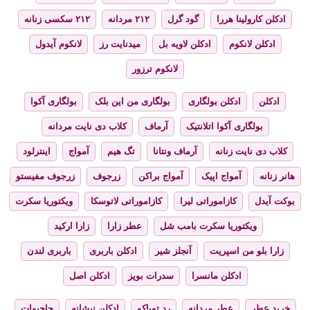
ادکلن کارولینا هررا
گود گرل
۲۱۲ مردانه
۲۱۲ سکسی زنانه
ادکلن لانکوم
ادکلن لاویه بل
میدنایت رز
لانکوم آیدول
لانکوم ترزور
ادکلن
ادکلن بولگاری
بولگاری من این بلک
بولگاری آکوا
بولگاری آکوا اتلانتیک
آرماف
کلاب دی نایت مردانه
کلاب دی نایت زنانه
آرماف ونتانا
تگ هیم
آمواج
اینترلود
هانر زنانه
آمواج اپیک
آمواج براکن
زرجوف
زرجوف مفیستو
بوکت آیدل
کازاموراتی لیرا
کازاموراتی لاتوسکا
ویکتوریا سکرت
ویکتوریا سکرت بامب شل
عطر زارا
زارا ارکید
زارا بلو من اسپریت
آنجلز شیر
ادکلن باربری
باربری لندن
ادکلن مانسرا
سدرات بویز
ادکلن اصل
خرید عطر
عطر مردانه
رد توباکو
ادکلن نیشانه
حاجیوات