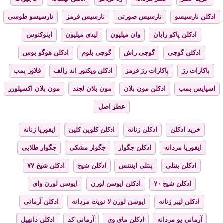
ادکلن نارسیسو
نارسیس صورتی
نارسیس قرمز
نارسیسو طوسی
ادکلن پاکو رابان
وان میلیون
لیدی میلیون
اینوکتوس
ادکلن گوچی
گوچی راش
گوچی بلوم
ادکلن هوگو بوس
باکارات رژ
باکارات رژ قرمز
ادکلن ویکتور اند رالف
فلاور بمب
اسپایس بمب
ادکلن مون بلان
مون بلان لجند
مون بلان اکسپلورر
عطر اصل
خرید ادکلن
ادکلن زنانه
ادکلن کلوین کلین
ایفوریا زنانه
ایفوریا مردانه
ادکلن جگوار
جگوار مشکی
جگوار طلایی
ادکلن بنتلی
بنتلی اینتنس
ادکلن شیخ
ادکلن شیخ ۷۷
ادکلن شیخ ۷۰
ادکلن ایوسن لورن
ایوسن لورن وای
ادکلن لیبر زنانه
ایوسن لورن لا نویت مردانه
ادکلن آرمانی
آرمانی یو مردانه
ادکلن مای وی
آرمانی کد
ادکلن دانهیل