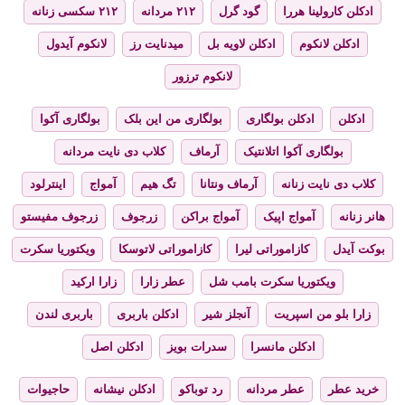
ادکلن کارولینا هررا
گود گرل
۲۱۲ مردانه
۲۱۲ سکسی زنانه
ادکلن لانکوم
ادکلن لاویه بل
میدنایت رز
لانکوم آیدول
لانکوم ترزور
ادکلن
ادکلن بولگاری
بولگاری من این بلک
بولگاری آکوا
بولگاری آکوا اتلانتیک
آرماف
کلاب دی نایت مردانه
کلاب دی نایت زنانه
آرماف ونتانا
تگ هیم
آمواج
اینترلود
هانر زنانه
آمواج اپیک
آمواج براکن
زرجوف
زرجوف مفیستو
بوکت آیدل
کازاموراتی لیرا
کازاموراتی لاتوسکا
ویکتوریا سکرت
ویکتوریا سکرت بامب شل
عطر زارا
زارا ارکید
زارا بلو من اسپریت
آنجلز شیر
ادکلن باربری
باربری لندن
ادکلن مانسرا
سدرات بویز
ادکلن اصل
خرید عطر
عطر مردانه
رد توباکو
ادکلن نیشانه
حاجیوات