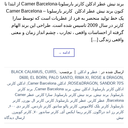
برند نیش عطر ادکلن کارنر بارسلونا-Carner Barcelona از ابتدا تا
کنون برند نیش عطر ادکلن کارنر بارسلونا – Carner Barcelona
یک خط تولید منحصر به فرد از عطریات است که توسط سارا
کارنر در سال 2009 تاسیس شده است. طراحی این برند الهام
گرفته از احساسات واقعی ، تجارب ، چشم انداز زمان و معنی
واقعی زندگی […]
ادامه
→
ارسال شده در :
عطر و ادکلن
|
برچسب:
,
CUIRS
,
BLACK CALAMUS
D600
,
EL BORN
,
PALO SANTO
,
RIMA XI
,
ROSE & DRAGON
,
SANDOR 70'S
,
ROSE&DRAGON
,
ادکلن Carner Barcelona
,
ادکلن کارنر
,
ادکلن کارنر بارسلونا
,
ادکلن نیش
,
برند Carner Barcelona
,
برند کارنر
بارسلونا
,
برند نیش
,
برند نیش کارنر بارسلونا
,
سارا کارنر
,
عطر Carner
Barcelona
,
عطر کارنر
,
عطر کارنر بارسلونا
,
کارنر
,
کارنر ال بورن
,
کارنر
بارسلونا
,
کارنر بلک کالاموس
,
کارنر پالو سانتو
,
کارنر تاردس
,
کارنر دی ۶۰۰
,
کارنر رز اند دراگون
,
کارنر ریما ایکس آی
,
کارنر ساندور ۷۰
,
کارنر کوییرز
,
نیش
ارسال دیدگاه