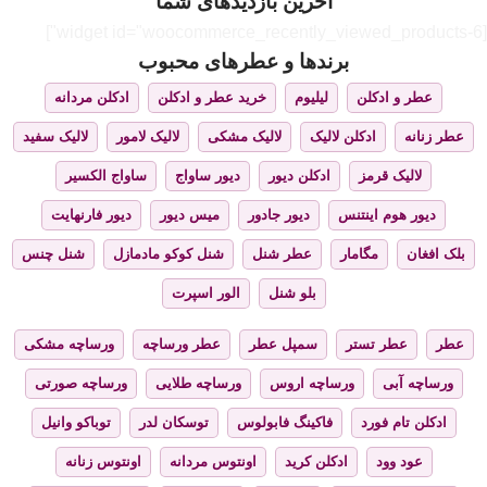
آخرین بازدیدهای شما
[widget id="woocommerce_recently_viewed_products-6"]
برندها و عطرهای محبوب
عطر و ادکلن
لیلیوم
خرید عطر و ادکلن
ادکلن مردانه
عطر زنانه
ادکلن لالیک
لالیک مشکی
لالیک لامور
لالیک سفید
لالیک قرمز
ادکلن دیور
دیور ساواج
ساواج الکسیر
دیور هوم اینتنس
دیور جادور
میس دیور
دیور فارنهایت
بلک افغان
مگامار
عطر شنل
شنل کوکو مادمازل
شنل چنس
بلو شنل
الور اسپرت
عطر
عطر تستر
سمپل عطر
عطر ورساچه
ورساچه مشکی
ورساچه آبی
ورساچه اروس
ورساچه طلایی
ورساچه صورتی
ادکلن تام فورد
فاکینگ فابولوس
توسکان لدر
توباکو وانیل
عود وود
ادکلن کرید
اونتوس مردانه
اونتوس زنانه