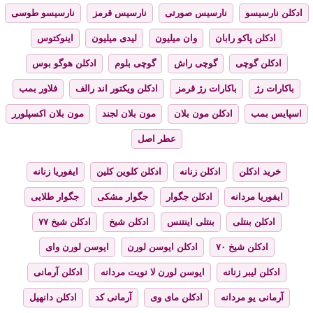
ادکلن نارسیسو
نارسیس صورتی
نارسیس قرمز
نارسیسو طوسی
ادکلن پاکو رابان
وان میلیون
لیدی میلیون
اینوکتوس
ادکلن گوچی
گوچی راش
گوچی بلوم
ادکلن هوگو بوس
باکارات رژ
باکارات رژ قرمز
ادکلن ویکتور اند رالف
فلاور بمب
اسپایس بمب
ادکلن مون بلان
مون بلان لجند
مون بلان اکسپلورر
عطر اصل
خرید ادکلن
ادکلن زنانه
ادکلن کلوین کلین
ایفوریا زنانه
ایفوریا مردانه
ادکلن جگوار
جگوار مشکی
جگوار طلایی
ادکلن بنتلی
بنتلی اینتنس
ادکلن شیخ
ادکلن شیخ ۷۷
ادکلن شیخ ۷۰
ادکلن ایوسن لورن
ایوسن لورن وای
ادکلن لیبر زنانه
ایوسن لورن لا نویت مردانه
ادکلن آرمانی
آرمانی یو مردانه
ادکلن مای وی
آرمانی کد
ادکلن دانهیل