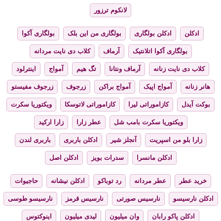
لانکوم ترزور
ادکلن
ادکلن بولگاری
بولگاری من این بلک
بولگاری آکوا
بولگاری آکوا اتلانتیک
آرماف
کلاب دی نایت مردانه
کلاب دی نایت زنانه
آرماف ونتانا
تگ هیم
آمواج
اینترلود
هانر زنانه
آمواج اپیک
آمواج براکن
زرجوف
زرجوف مفیستو
بوکت آیدل
کازاموراتی لیرا
کازاموراتی لاتوسکا
ویکتوریا سکرت
ویکتوریا سکرت بامب شل
عطر زارا
زارا ارکید
زارا بلو من اسپریت
آنجلز شیر
ادکلن باربری
باربری لندن
ادکلن مانسرا
سدرات بویز
ادکلن اصل
خرید عطر
عطر مردانه
رد توباکو
ادکلن نیشانه
حاجیوات
ادکلن نارسیسو
نارسیس صورتی
نارسیس قرمز
نارسیسو طوسی
ادکلن پاکو رابان
وان میلیون
لیدی میلیون
اینوکتوس