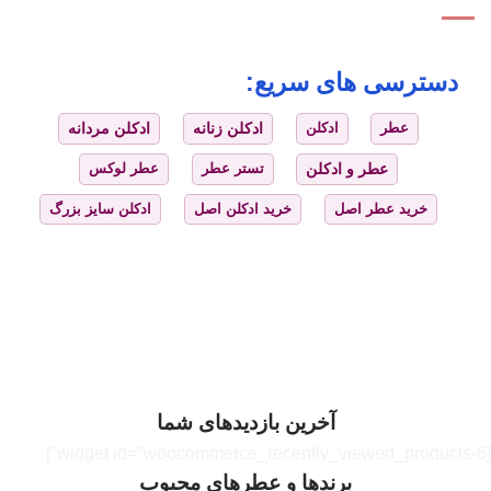
دسترسی های سریع:
عطر
ادکلن
ادکلن زنانه
ادکلن مردانه
عطر و ادکلن
تستر عطر
عطر لوکس
خرید عطر اصل
خرید ادکلن اصل
ادکلن سایز بزرگ
آخرین بازدیدهای شما
[widget id="woocommerce_recently_viewed_products-6"]
برندها و عطرهای محبوب