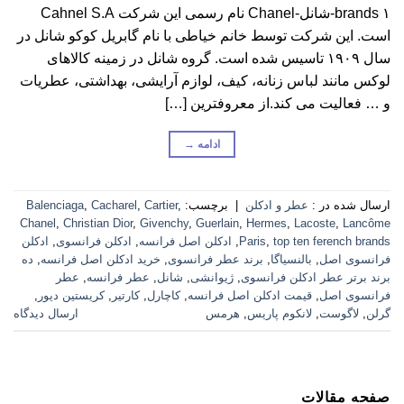
brands ۱-شانل-Chanel نام رسمی این شرکت Cahnel S.A
است. این شرکت توسط خانم خیاطی با نام گابریل کوکو شانل در
سال ۱۹۰۹ تاسیس شده است. گروه شانل در زمینه کالاهای
لوکس مانند لباس زنانه، کیف، لوازم آرایشی، بهداشتی، عطریات
و … فعالیت می کند.از معروفترین […]
ادامه
→
ارسال شده در :
عطر و ادکلن
|
برچسب:
,
Cartier
,
Cacharel
,
Balenciaga
Chanel
,
Christian Dior
,
Givenchy
,
Guerlain
,
Hermes
,
Lacoste
,
Lancôme
top ten ferench brands
,
Paris
,
ادکلن اصل فرانسه
,
ادکلن فرانسوی
,
ادکلن
فرانسوی اصل
,
بالنسیاگا
,
برند عطر فرانسوی
,
خرید ادکلن اصل فرانسه
,
ده
برند برتر عطر ادکلن فرانسوی
,
ژیوانشی
,
شانل
,
عطر فرانسه
,
عطر
فرانسوی اصل
,
قیمت ادکلن اصل فرانسه
,
کاچارل
,
کارتیر
,
کریستین دیور
,
گرلن
,
لاگوست
,
لانکوم پاریس
,
هرمس
ارسال دیدگاه
صفحه مقالات