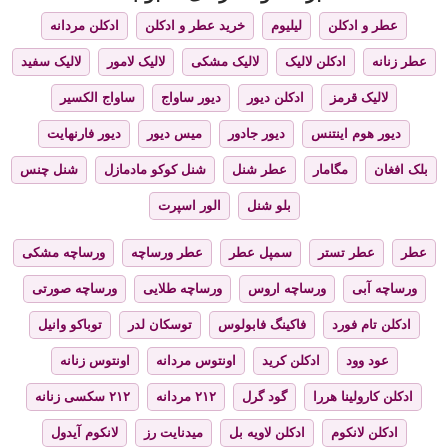
عطر و ادکلن
لیلیوم
خرید عطر و ادکلن
ادکلن مردانه
عطر زنانه
ادکلن لالیک
لالیک مشکی
لالیک لامور
لالیک سفید
لالیک قرمز
ادکلن دیور
دیور ساواج
ساواج الکسیر
دیور هوم اینتنس
دیور جادور
میس دیور
دیور فارنهایت
بلک افغان
مگامار
عطر شنل
شنل کوکو مادمازل
شنل چنس
بلو شنل
الور اسپرت
عطر
عطر تستر
سمپل عطر
عطر ورساچه
ورساچه مشکی
ورساچه آبی
ورساچه اروس
ورساچه طلایی
ورساچه صورتی
ادکلن تام فورد
فاکینگ فابولوس
توسکان لدر
توباکو وانیل
عود وود
ادکلن کرید
اونتوس مردانه
اونتوس زنانه
ادکلن کارولینا هررا
گود گرل
۲۱۲ مردانه
۲۱۲ سکسی زنانه
ادکلن لانکوم
ادکلن لاویه بل
میدنایت رز
لانکوم آیدول