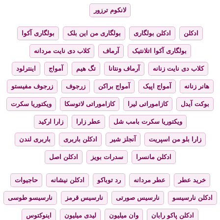
لانکوم ترزور
ادکلن
ادکلن بولگاری
بولگاری من این بلک
بولگاری آکوا
بولگاری آکوا اتلانتیک
آرماف
کلاب دی نایت مردانه
کلاب دی نایت زنانه
آرماف ونتانا
تگ هیم
آمواج
اینترلود
هانر زنانه
آمواج اپیک
آمواج براکن
زرجوف
زرجوف مفیستو
بوکت آیدل
کازاموراتی لیرا
کازاموراتی لاتوسکا
ویکتوریا سکرت
ویکتوریا سکرت بامب شل
عطر زارا
زارا ارکید
زارا بلو من اسپریت
آنجلز شیر
ادکلن باربری
باربری لندن
ادکلن مانسرا
سدرات بویز
ادکلن اصل
خرید عطر
عطر مردانه
رد توباکو
ادکلن نیشانه
حاجیوات
ادکلن نارسیسو
نارسیس صورتی
نارسیس قرمز
نارسیسو طوسی
ادکلن پاکو رابان
وان میلیون
لیدی میلیون
اینوکتوس