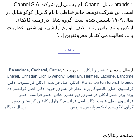
brands ۱-شانل-Chanel نام رسمی این شرکت Cahnel S.A
است. این شرکت توسط خانم خیاطی با نام گابریل کوکو شانل در
سال ۱۹۰۹ تاسیس شده است. گروه شانل در زمینه کالاهای
لوکس مانند لباس زنانه، کیف، لوازم آرایشی، بهداشتی، عطریات
و … فعالیت می کند.از معروفترین […]
ادامه
→
ارسال شده در :
عطر و ادکلن
|
برچسب:
,
Cartier
,
Cacharel
,
Balenciaga
Chanel
,
Christian Dior
,
Givenchy
,
Guerlain
,
Hermes
,
Lacoste
,
Lancôme
top ten ferench brands
,
Paris
,
ادکلن اصل فرانسه
,
ادکلن فرانسوی
,
ادکلن
فرانسوی اصل
,
بالنسیاگا
,
برند عطر فرانسوی
,
خرید ادکلن اصل فرانسه
,
ده
برند برتر عطر ادکلن فرانسوی
,
ژیوانشی
,
شانل
,
عطر فرانسه
,
عطر
فرانسوی اصل
,
قیمت ادکلن اصل فرانسه
,
کاچارل
,
کارتیر
,
کریستین دیور
,
گرلن
,
لاگوست
,
لانکوم پاریس
,
هرمس
ارسال دیدگاه
صفحه مقالات