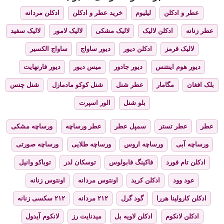
عطر و ادکلن
لیلیوم
خرید عطر و ادکلن
ادکلن مردانه
عطر زنانه
ادکلن لالیک
لالیک مشکی
لالیک لامور
لالیک سفید
لالیک قرمز
ادکلن دیور
دیور ساواج
ساواج الکسیر
دیور هوم اینتنس
دیور جادور
میس دیور
دیور فارنهایت
بلک افغان
مگامار
عطر شنل
شنل کوکو مادمازل
شنل چنس
بلو شنل
الور اسپرت
عطر
عطر تستر
سمپل عطر
عطر ورساچه
ورساچه مشکی
ورساچه آبی
ورساچه اروس
ورساچه طلایی
ورساچه صورتی
ادکلن تام فورد
فاکینگ فابولوس
توسکان لدر
توباکو وانیل
عود وود
ادکلن کرید
اونتوس مردانه
اونتوس زنانه
ادکلن کارولینا هررا
گود گرل
۲۱۲ مردانه
۲۱۲ سکسی زنانه
ادکلن لانکوم
ادکلن لاویه بل
میدنایت رز
لانکوم آیدول