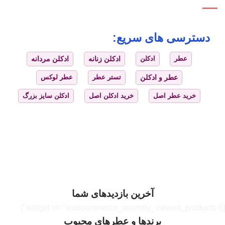
دسترسی های سریع:
عطر
ادکلن
ادکلن زنانه
ادکلن مردانه
عطر و ادکلن
تستر عطر
عطر لوکس
خرید عطر اصل
خرید ادکلن اصل
ادکلن سایز بزرگ
آخرین بازدیدهای شما
[widget id="woocommerce_recently_viewed_products-6"]
برندها و عطرهای محبوب