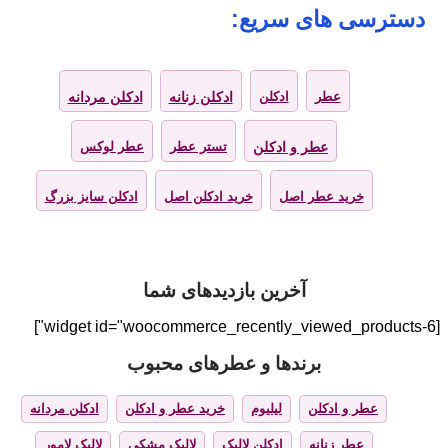
دسترسی های سریع:
عطر
ادکلن
ادکلن زنانه
ادکلن مردانه
عطر و ادکلن
تستر عطر
عطر لوکس
خرید عطر اصل
خرید ادکلن اصل
ادکلن سایز بزرگ
آخرین بازدیدهای شما
[widget id="woocommerce_recently_viewed_products-6"]
برندها و عطرهای محبوب
عطر و ادکلن
لیلیوم
خرید عطر و ادکلن
ادکلن مردانه
عطر زنانه
ادکلن لالیک
لالیک مشکی
لالیک لامور