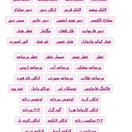
لالیک سفید
لالیک قرمز
ادکلن دیور
دیور ساواج
ساواج الکسیر
دیور هوم اینتنس
دیور جادور
میس دیور
دیور فارنهایت
بلک افغان
مگامار
عطر شنل
شنل کوکو مادمازل
شنل چنس
بلو شنل
الور اسپرت
عطر
عطر تستر
سمپل عطر
عطر ورساچه
ورساچه مشکی
ورساچه آبی
ورساچه اروس
ورساچه طلایی
ورساچه صورتی
ادکلن تام فورد
فاکینگ فابولوس
توسکان لدر
توباکو وانیل
عود وود
ادکلن کرید
اونتوس مردانه
اونتوس زنانه
ادکلن کارولینا هررا
گود گرل
۲۱۲ مردانه
۲۱۲ سکسی زنانه
ادکلن لانکوم
ادکلن لاویه بل
میدنایت رز
لانکوم آیدول
لانکوم ترزور