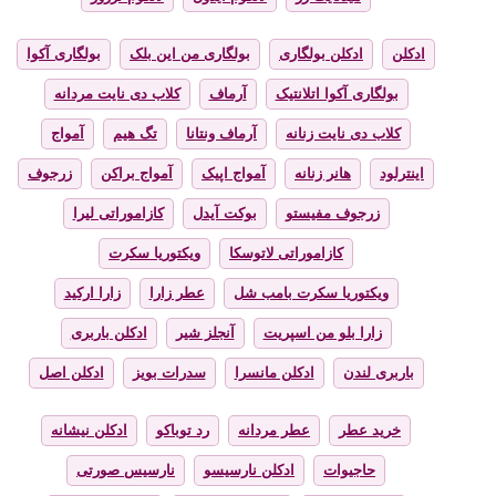
ادکلن
ادکلن بولگاری
بولگاری من این بلک
بولگاری آکوا
بولگاری آکوا اتلانتیک
آرماف
کلاب دی نایت مردانه
کلاب دی نایت زنانه
آرماف ونتانا
تگ هیم
آمواج
اینترلود
هانر زنانه
آمواج اپیک
آمواج براکن
زرجوف
زرجوف مفیستو
بوکت آیدل
کازاموراتی لیرا
کازاموراتی لاتوسکا
ویکتوریا سکرت
ویکتوریا سکرت بامب شل
عطر زارا
زارا ارکید
زارا بلو من اسپریت
آنجلز شیر
ادکلن باربری
باربری لندن
ادکلن مانسرا
سدرات بویز
ادکلن اصل
خرید عطر
عطر مردانه
رد توباکو
ادکلن نیشانه
حاجیوات
ادکلن نارسیسو
نارسیس صورتی