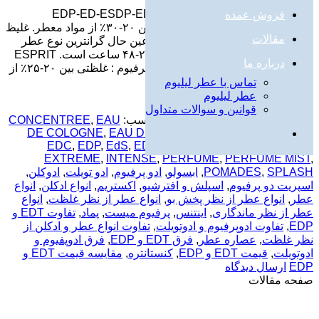
انواع عطر و ادکلن از نظر غلظت-EDP-ED-ESDP-EDC
فروش عمده
PERFUME عصاره عطر : غلظتی بین ۲۰-۳۰٪ از مواد معطر. غلیظ
مقالات
ترین، خالص ترین، ماندگارترین و در عین حال گرانترین نوع عطر
است. ماندگاری این نوع معمولا بین ۲۴-۴۸ ساعت است. ESPRIT
درباره ما
DE PARFUM – ESdP اسپریت دو پرفیوم : غلظتی بین ۲۰-۲۵٪ از
مواد معطر. ترکیبی که […]
تماس با عطر لیلیوم
عطر لیلیوم
ادامه
→
قوانین و سوالات متداول
ارسال شده در :
عطر و ادکلن
|
برچسب:
EAU
,
CONCENTREE
DE COLOGNE
,
EAU DE PARFUM
,
EAU DE TOILETTE
,
EDC
,
EDP
,
EdS
,
EDT
,
ESDP
,
ESPRIT DE PARFUM
,
EXTREME
,
INTENSE
,
PERFUME
,
PERFUME MIST
,
SPLASH
,
POMADES
,
ابسولو
,
ادو پرفیوم
,
ادو تویلت
,
ادوکلن
,
اسپریت دو پرفیوم
,
اسپلش و افترشیو
,
اکستریم
,
انواع ادکلن
,
انواع
عطر
,
انواع عطر از نظر پخش بو
,
انواع عطر از نظر غلظت
,
انواع
عطر از نظر ماندگاری
,
اینتنس
,
پرفیوم میست
,
پماد
,
تفاوت EDT و
EDP
,
تفاوت ادوپرفیوم و ادوتویلت
,
تفاوت انواع عطر و ادکلن از
نظر غلظت
,
عصاره عطر
,
فرق EDT و EDP
,
فرق ادوپفیوم و
ادوتویلت
,
قیمت EDT و EDP
,
کنستانتره
,
مقایسه قیمت EDT و
EDP
ارسال دیدگاه
صفحه مقالات