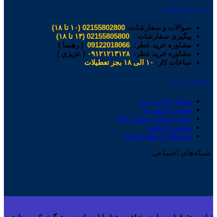
خرید و مشاوره
سوالات و سفارشات:
02155802800 (۱۰ تا ۱۸)
پیگیری سفارشات :
02155805800 (۱۴ تا ۱۸)
مشاوره خرید عطر:
09122018066
( رهنما )
مشاوره خرید عطر:
۰۹۱۲۱۲۱۳۱۲۸
( عزیزی )
ساعات کار:
۱۰ الی ۱۸ بجز تعطیلات
راهنمای خرید
حساب کاربری من
قوانین و مقررات
زمان ارسال و تحویل کالا
تماس با لیلیوم
اینستاگرام عطر لیلیوم
شبکه‌های اجتماعی
تمامی حقوق این سایت متعلق به عطر لیلیوم است و هرگونه کپی برداری و