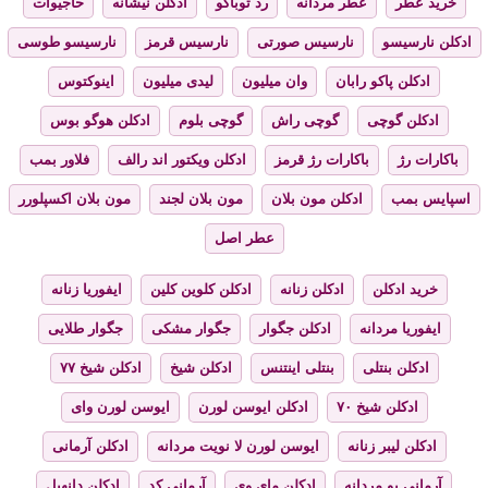
خرید عطر
عطر مردانه
رد توباکو
ادکلن نیشانه
حاجیوات
ادکلن نارسیسو
نارسیس صورتی
نارسیس قرمز
نارسیسو طوسی
ادکلن پاکو رابان
وان میلیون
لیدی میلیون
اینوکتوس
ادکلن گوچی
گوچی راش
گوچی بلوم
ادکلن هوگو بوس
باکارات رژ
باکارات رژ قرمز
ادکلن ویکتور اند رالف
فلاور بمب
اسپایس بمب
ادکلن مون بلان
مون بلان لجند
مون بلان اکسپلورر
عطر اصل
خرید ادکلن
ادکلن زنانه
ادکلن کلوین کلین
ایفوریا زنانه
ایفوریا مردانه
ادکلن جگوار
جگوار مشکی
جگوار طلایی
ادکلن بنتلی
بنتلی اینتنس
ادکلن شیخ
ادکلن شیخ ۷۷
ادکلن شیخ ۷۰
ادکلن ایوسن لورن
ایوسن لورن وای
ادکلن لیبر زنانه
ایوسن لورن لا نویت مردانه
ادکلن آرمانی
آرمانی یو مردانه
ادکلن مای وی
آرمانی کد
ادکلن دانهیل