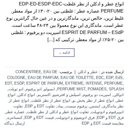
انواع عطر و ادکلن از نظر غلظت-EDP-ED-ESDP-EDC
PERFUME عصاره عطر : غلظتی بین ۲۰-۳۰٪ از مواد معطر.
غلیظ ترین، خالص ترین، ماندگارترین و در عین حال گرانترین نوع
عطر است. ماندگاری این نوع معمولا بین ۲۴-۴۸ ساعت است.
ESPRIT DE PARFUM – ESdP اسپریت دو پرفیوم : غلظتی
بین ۲۰-۲۵٪ از مواد معطر. ترکیبی که […]
ادامه
→
ارسال شده در :
عطر و ادکلن
|
برچسب:
EAU DE
,
CONCENTREE
COLOGNE
,
EAU DE PARFUM
,
EAU DE TOILETTE
,
EDC
,
EDP
,
EdS
,
EDT
,
ESDP
,
ESPRIT DE PARFUM
,
EXTREME
,
INTENSE
,
PERFUME
,
SPLASH
,
POMADES
,
PERFUME MIST
,
ابسولو
,
ادو پرفیوم
,
ادو تویلت
,
ادوکلن
,
اسپریت دو پرفیوم
,
اسپلش و افترشیو
,
اکستریم
,
انواع ادکلن
,
انواع
عطر
,
انواع عطر از نظر پخش بو
,
انواع عطر از نظر غلظت
,
انواع عطر از
نظر ماندگاری
,
اینتنس
,
پرفیوم میست
,
پماد
,
تفاوت EDT و EDP
,
تفاوت
ادوپرفیوم و ادوتویلت
,
تفاوت انواع عطر و ادکلن از نظر غلظت
,
عصاره عطر
,
فرق EDT و EDP
,
فرق ادوپفیوم و ادوتویلت
,
قیمت EDT و EDP
,
کنستانتره
,
مقایسه قیمت EDT و EDP
ارسال دیدگاه