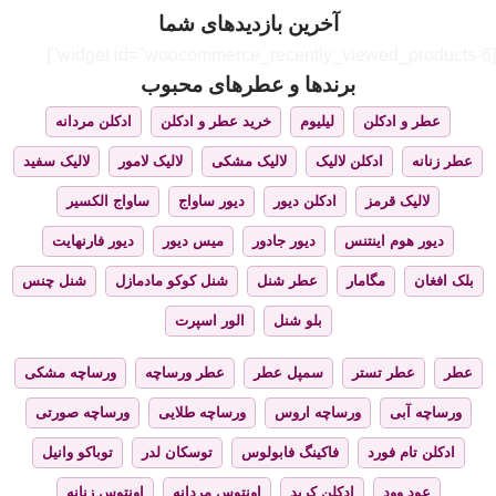
آخرین بازدیدهای شما
[widget id="woocommerce_recently_viewed_products-6"]
برندها و عطرهای محبوب
عطر و ادکلن
لیلیوم
خرید عطر و ادکلن
ادکلن مردانه
عطر زنانه
ادکلن لالیک
لالیک مشکی
لالیک لامور
لالیک سفید
لالیک قرمز
ادکلن دیور
دیور ساواج
ساواج الکسیر
دیور هوم اینتنس
دیور جادور
میس دیور
دیور فارنهایت
بلک افغان
مگامار
عطر شنل
شنل کوکو مادمازل
شنل چنس
بلو شنل
الور اسپرت
عطر
عطر تستر
سمپل عطر
عطر ورساچه
ورساچه مشکی
ورساچه آبی
ورساچه اروس
ورساچه طلایی
ورساچه صورتی
ادکلن تام فورد
فاکینگ فابولوس
توسکان لدر
توباکو وانیل
عود وود
ادکلن کرید
اونتوس مردانه
اونتوس زنانه