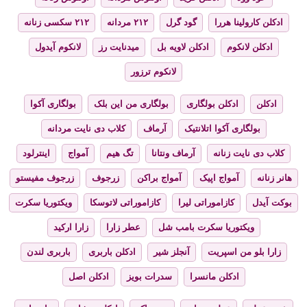
ادکلن کارولینا هررا
گود گرل
۲۱۲ مردانه
۲۱۲ سکسی زنانه
ادکلن لانکوم
ادکلن لاویه بل
میدنایت رز
لانکوم آیدول
لانکوم ترزور
ادکلن
ادکلن بولگاری
بولگاری من این بلک
بولگاری آکوا
بولگاری آکوا اتلانتیک
آرماف
کلاب دی نایت مردانه
کلاب دی نایت زنانه
آرماف ونتانا
تگ هیم
آمواج
اینترلود
هانر زنانه
آمواج اپیک
آمواج براکن
زرجوف
زرجوف مفیستو
بوکت آیدل
کازاموراتی لیرا
کازاموراتی لاتوسکا
ویکتوریا سکرت
ویکتوریا سکرت بامب شل
عطر زارا
زارا ارکید
زارا بلو من اسپریت
آنجلز شیر
ادکلن باربری
باربری لندن
ادکلن مانسرا
سدرات بویز
ادکلن اصل