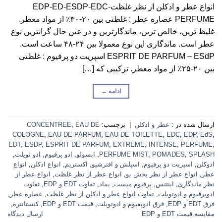
انواع عطر و ادکلن از نظر غلظت-EDP-ED-ESDP-EDC
PERFUME عصاره عطر : غلظتی بین ۲۰-۳۰٪ از مواد معطر.
غلیظ ترین، خالص ترین، ماندگارترین و در عین حال گرانترین نوع
عطر است. ماندگاری این نوع معمولا بین ۲۴-۴۸ ساعت است.
ESPRIT DE PARFUM – ESdP اسپریت دو پرفیوم : غلظتی
بین ۲۰-۲۵٪ از مواد معطر. ترکیبی که […]
ادامه
→
ارسال شده در :
عطر و ادکلن
|
برچسب:
EAU DE
,
CONCENTREE
COLOGNE
,
EAU DE PARFUM
,
EAU DE TOILETTE
,
EDC
,
EDP
,
EdS
,
EDT
,
ESDP
,
ESPRIT DE PARFUM
,
EXTREME
,
INTENSE
,
PERFUME
,
SPLASH
,
POMADES
,
PERFUME MIST
,
ابسولو
,
ادو پرفیوم
,
ادو تویلت
,
ادوکلن
,
اسپریت دو پرفیوم
,
اسپلش و افترشیو
,
اکستریم
,
انواع ادکلن
,
انواع
عطر
,
انواع عطر از نظر پخش بو
,
انواع عطر از نظر غلظت
,
انواع عطر از
نظر ماندگاری
,
اینتنس
,
پرفیوم میست
,
پماد
,
تفاوت EDT و EDP
,
تفاوت
ادوپرفیوم و ادوتویلت
,
تفاوت انواع عطر و ادکلن از نظر غلظت
,
عصاره عطر
,
فرق EDT و EDP
,
فرق ادوپفیوم و ادوتویلت
,
قیمت EDT و EDP
,
کنستانتره
,
مقایسه قیمت EDT و EDP
ارسال دیدگاه