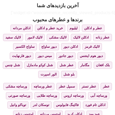
آخرین بازدیدهای شما
[widget id="woocommerce_recently_viewed_products-6"]
برندها و عطرهای محبوب
عطر و ادکلن
لیلیوم
خرید عطر و ادکلن
ادکلن مردانه
عطر زنانه
ادکلن لالیک
لالیک مشکی
لالیک لامور
لالیک سفید
لالیک قرمز
ادکلن دیور
دیور ساواج
ساواج الکسیر
دیور هوم اینتنس
دیور جادور
میس دیور
دیور فارنهایت
بلک افغان
مگامار
عطر شنل
شنل کوکو مادمازل
شنل چنس
بلو شنل
الور اسپرت
عطر
عطر تستر
سمپل عطر
عطر ورساچه
ورساچه مشکی
ورساچه آبی
ورساچه اروس
ورساچه طلایی
ورساچه صورتی
ادکلن تام فورد
فاکینگ فابولوس
توسکان لدر
توباکو وانیل
عود وود
ادکلن کرید
اونتوس مردانه
اونتوس زنانه