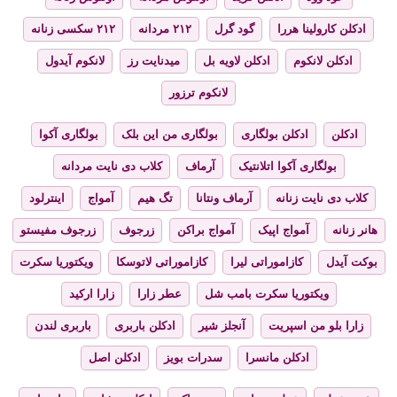
ادکلن کارولینا هررا
گود گرل
۲۱۲ مردانه
۲۱۲ سکسی زنانه
ادکلن لانکوم
ادکلن لاویه بل
میدنایت رز
لانکوم آیدول
لانکوم ترزور
ادکلن
ادکلن بولگاری
بولگاری من این بلک
بولگاری آکوا
بولگاری آکوا اتلانتیک
آرماف
کلاب دی نایت مردانه
کلاب دی نایت زنانه
آرماف ونتانا
تگ هیم
آمواج
اینترلود
هانر زنانه
آمواج اپیک
آمواج براکن
زرجوف
زرجوف مفیستو
بوکت آیدل
کازاموراتی لیرا
کازاموراتی لاتوسکا
ویکتوریا سکرت
ویکتوریا سکرت بامب شل
عطر زارا
زارا ارکید
زارا بلو من اسپریت
آنجلز شیر
ادکلن باربری
باربری لندن
ادکلن مانسرا
سدرات بویز
ادکلن اصل