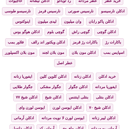
خرید عطر
عطر مردانه
رد توباکو
ادکلن نیشانه
حاجیوات
ادکلن نارسیسو
نارسیس صورتی
نارسیس قرمز
نارسیسو طوسی
ادکلن پاکو رابان
وان میلیون
لیدی میلیون
اینوکتوس
ادکلن گوچی
گوچی راش
گوچی بلوم
ادکلن هوگو بوس
باکارات رژ
باکارات رژ قرمز
ادکلن ویکتور اند رالف
فلاور بمب
اسپایس بمب
ادکلن مون بلان
مون بلان لجند
مون بلان اکسپلورر
عطر اصل
خرید ادکلن
ادکلن زنانه
ادکلن کلوین کلین
ایفوریا زنانه
ایفوریا مردانه
ادکلن جگوار
جگوار مشکی
جگوار طلایی
ادکلن بنتلی
بنتلی اینتنس
ادکلن شیخ
ادکلن شیخ ۷۷
ادکلن شیخ ۷۰
ادکلن ایوسن لورن
ایوسن لورن وای
ادکلن لیبر زنانه
ایوسن لورن لا نویت مردانه
ادکلن آرمانی
آرمانی یو مردانه
ادکلن مای وی
آرمانی کد
ادکلن دانهیل