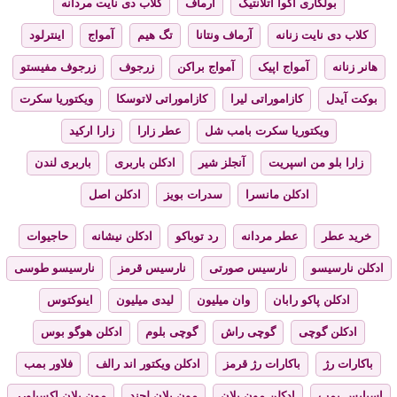
بولگاری آکوا اتلانتیک
آرماف
کلاب دی نایت مردانه
کلاب دی نایت زنانه
آرماف ونتانا
تگ هیم
آمواج
اینترلود
هانر زنانه
آمواج اپیک
آمواج براکن
زرجوف
زرجوف مفیستو
بوکت آیدل
کازاموراتی لیرا
کازاموراتی لاتوسکا
ویکتوریا سکرت
ویکتوریا سکرت بامب شل
عطر زارا
زارا ارکید
زارا بلو من اسپریت
آنجلز شیر
ادکلن باربری
باربری لندن
ادکلن مانسرا
سدرات بویز
ادکلن اصل
خرید عطر
عطر مردانه
رد توباکو
ادکلن نیشانه
حاجیوات
ادکلن نارسیسو
نارسیس صورتی
نارسیس قرمز
نارسیسو طوسی
ادکلن پاکو رابان
وان میلیون
لیدی میلیون
اینوکتوس
ادکلن گوچی
گوچی راش
گوچی بلوم
ادکلن هوگو بوس
باکارات رژ
باکارات رژ قرمز
ادکلن ویکتور اند رالف
فلاور بمب
اسپایس بمب
ادکلن مون بلان
مون بلان لجند
مون بلان اکسپلورر