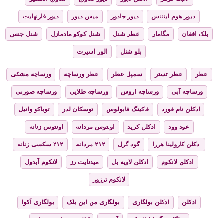
دیور هوم اینتنس
دیور جادور
میس دیور
دیور فارنهایت
بلک افغان
مگامار
عطر شنل
شنل کوکو مادمازل
شنل چنس
بلو شنل
الور اسپرت
عطر
عطر تستر
سمپل عطر
عطر ورساچه
ورساچه مشکی
ورساچه آبی
ورساچه اروس
ورساچه طلایی
ورساچه صورتی
ادکلن تام فورد
فاکینگ فابولوس
توسکان لدر
توباکو وانیل
عود وود
ادکلن کرید
اونتوس مردانه
اونتوس زنانه
ادکلن کارولینا هررا
گود گرل
۲۱۲ مردانه
۲۱۲ سکسی زنانه
ادکلن لانکوم
ادکلن لاویه بل
میدنایت رز
لانکوم آیدول
لانکوم ترزور
ادکلن
ادکلن بولگاری
بولگاری من این بلک
بولگاری آکوا