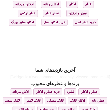
عطر
ادکلن
ادکلن زنانه
ادکلن مردانه
عطر و ادکلن
تستر عطر
عطر لوکس
خرید عطر اصل
خرید ادکلن اصل
ادکلن سایز بزرگ
آخرین بازدیدهای شما
[widget id="woocommerce_recently_viewed_products-6"]
برندها و عطرهای محبوب
عطر و ادکلن
لیلیوم
خرید عطر و ادکلن
ادکلن مردانه
عطر زنانه
ادکلن لالیک
لالیک مشکی
لالیک لامور
لالیک سفید
لالیک قرمز
ادکلن دیور
دیور ساواج
ساواج الکسیر