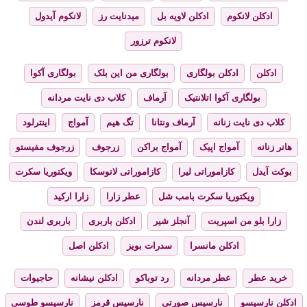
ادکلن لانکوم
ادکلن لاویه بل
میدنایت رز
لانکوم آیدول
لانکوم ترزور
ادکلن
ادکلن بولگاری
بولگاری من این بلک
بولگاری آکوا
بولگاری آکوا اتلانتیک
آرماف
کلاب دی نایت مردانه
کلاب دی نایت زنانه
آرماف ونتانا
تگ هیم
آمواج
اینترلود
هانر زنانه
آمواج اپیک
آمواج براکن
زرجوف
زرجوف مفیستو
بوکت آیدل
کازاموراتی لیرا
کازاموراتی لاتوسکا
ویکتوریا سکرت
ویکتوریا سکرت بامب شل
عطر زارا
زارا ارکید
زارا بلو من اسپریت
آنجلز شیر
ادکلن باربری
باربری لندن
ادکلن مانسرا
سدرات بویز
ادکلن اصل
خرید عطر
عطر مردانه
رد توباکو
ادکلن نیشانه
حاجیوات
ادکلن نارسیسو
نارسیس صورتی
نارسیس قرمز
نارسیسو طوسی