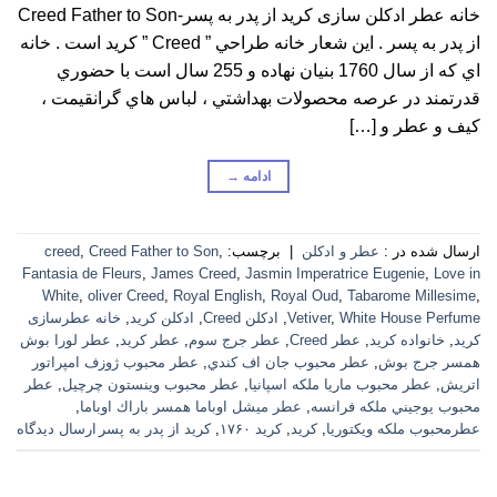
خانه عطر ادکلن سازی کرید از پدر به پسر-Creed Father to Son
از پدر به پسر . اين شعار خانه طراحي ” Creed ” کرید است . خانه
اي كه از سال 1760 بنيان نهاده و 255 سال است با حضوري
قدرتمند در عرصه محصولات بهداشتي ، لباس هاي گرانقيمت ،
كيف و عطر و […]
ادامه
→
ارسال شده در :
عطر و ادکلن
|
برچسب:
,
Creed Father to Son
,
creed
Fantasia de Fleurs
,
James Creed
,
Jasmin Imperatrice Eugenie
,
Love in
White
,
oliver Creed
,
Royal English
,
Royal Oud
,
Tabarome Millesime
,
White House Perfume
,
Vetiver
,
ادکلن Creed
,
ادکلن کرید
,
خانه عطرسازی
کرید
,
خانواده کرید
,
عطر Creed
,
عطر جرج سوم
,
عطر کرید
,
عطر لورا بوش
همسر جرج بوش
,
عطر محبوب جان اف كندي
,
عطر محبوب ژوزف امپراتور
اتريش
,
عطر محبوب ماريا ملكه اسپانيا
,
عطر محبوب وينستون چرچيل
,
عطر
محبوب يوجيني ملكه فرانسه
,
عطر ميشل اوباما همسر باراك اوباما
,
عطرمحبوب ملكه ويكتوريا
,
کرید
,
کرید ۱۷۶۰
,
کرید از پدر به پسر
ارسال دیدگاه