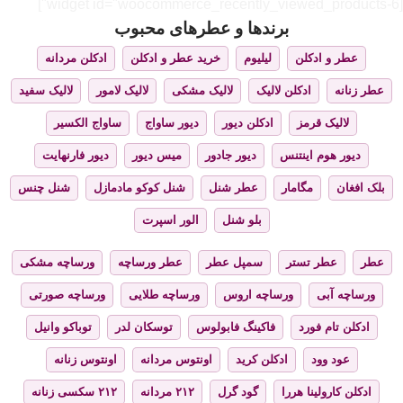
[widget id="woocommerce_recently_viewed_products-6"]
برندها و عطرهای محبوب
عطر و ادکلن
لیلیوم
خرید عطر و ادکلن
ادکلن مردانه
عطر زنانه
ادکلن لالیک
لالیک مشکی
لالیک لامور
لالیک سفید
لالیک قرمز
ادکلن دیور
دیور ساواج
ساواج الکسیر
دیور هوم اینتنس
دیور جادور
میس دیور
دیور فارنهایت
بلک افغان
مگامار
عطر شنل
شنل کوکو مادمازل
شنل چنس
بلو شنل
الور اسپرت
عطر
عطر تستر
سمپل عطر
عطر ورساچه
ورساچه مشکی
ورساچه آبی
ورساچه اروس
ورساچه طلایی
ورساچه صورتی
ادکلن تام فورد
فاکینگ فابولوس
توسکان لدر
توباکو وانیل
عود وود
ادکلن کرید
اونتوس مردانه
اونتوس زنانه
ادکلن کارولینا هررا
گود گرل
۲۱۲ مردانه
۲۱۲ سکسی زنانه