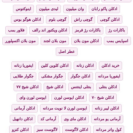
ادکلن پاکو رابان
وان میلیون
لیدی میلیون
اینوکتوس
ادکلن گوچی
گوچی راش
گوچی بلوم
ادکلن هوگو بوس
باکارات رژ
باکارات رژ قرمز
ادکلن ویکتور اند رالف
فلاور بمب
اسپایس بمب
ادکلن مون بلان
مون بلان لجند
مون بلان اکسپلورر
عطر اصل
خرید ادکلن
ادکلن زنانه
ادکلن کلوین کلین
ایفوریا زنانه
ایفوریا مردانه
ادکلن جگوار
جگوار مشکی
جگوار طلایی
ادکلن بنتلی
بنتلی اینتنس
ادکلن شیخ
ادکلن شیخ ۷۷
ادکلن شیخ ۷۰
ادکلن ایوسن لورن
ایوسن لورن وای
ادکلن لیبر زنانه
ایوسن لورن لا نویت مردانه
ادکلن آرمانی
آرمانی یو مردانه
ادکلن مای وی
آرمانی کد
ادکلن دانهیل
کول واتر مردانه
ادکلن لاگوست
لاگوست سبز
ادکلن کنزو