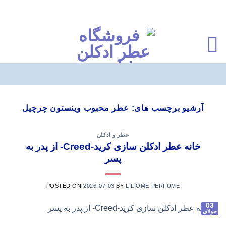
Ski
t
آرشیو برچسب های:
عطر محبوب وينستون چرچيل
conten
عطر و ادکلن
خانه عطر ادکلن سازی کرید-Creed- از پدر به
پسر
POSTED ON
2026-07-03
BY
LILIOME PERFUME
03
جولای