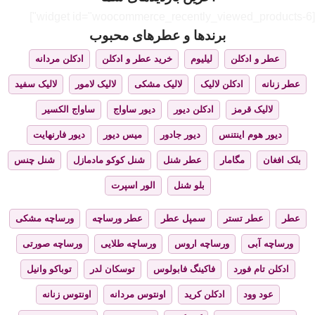
[widget id="woocommerce_recently_viewed_products-6"]
برندها و عطرهای محبوب
عطر و ادکلن
لیلیوم
خرید عطر و ادکلن
ادکلن مردانه
عطر زنانه
ادکلن لالیک
لالیک مشکی
لالیک لامور
لالیک سفید
لالیک قرمز
ادکلن دیور
دیور ساواج
ساواج الکسیر
دیور هوم اینتنس
دیور جادور
میس دیور
دیور فارنهایت
بلک افغان
مگامار
عطر شنل
شنل کوکو مادمازل
شنل چنس
بلو شنل
الور اسپرت
عطر
عطر تستر
سمپل عطر
عطر ورساچه
ورساچه مشکی
ورساچه آبی
ورساچه اروس
ورساچه طلایی
ورساچه صورتی
ادکلن تام فورد
فاکینگ فابولوس
توسکان لدر
توباکو وانیل
عود وود
ادکلن کرید
اونتوس مردانه
اونتوس زنانه