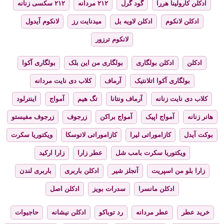
ادکلن کارولینا هررا
گود گرل
۲۱۲ مردانه
۲۱۲ سکسی زنانه
ادکلن لانکوم
ادکلن لاویه بل
میدنایت رز
لانکوم آیدول
لانکوم ترزور
ادکلن
ادکلن بولگاری
بولگاری من این بلک
بولگاری آکوا
بولگاری آکوا اتلانتیک
آرماف
کلاب دی نایت مردانه
کلاب دی نایت زنانه
آرماف ونتانا
تگ هیم
آمواج
اینترلود
هانر زنانه
آمواج اپیک
آمواج براکن
زرجوف
زرجوف مفیستو
بوکت آیدل
کازاموراتی لیرا
کازاموراتی لاتوسکا
ویکتوریا سکرت
ویکتوریا سکرت بامب شل
عطر زارا
زارا ارکید
زارا بلو من اسپریت
آنجلز شیر
ادکلن باربری
باربری لندن
ادکلن مانسرا
سدرات بویز
ادکلن اصل
خرید عطر
عطر مردانه
رد توباکو
ادکلن نیشانه
حاجیوات