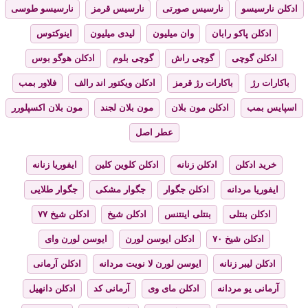
ادکلن نارسیسو
نارسیس صورتی
نارسیس قرمز
نارسیسو طوسی
ادکلن پاکو رابان
وان میلیون
لیدی میلیون
اینوکتوس
ادکلن گوچی
گوچی راش
گوچی بلوم
ادکلن هوگو بوس
باکارات رژ
باکارات رژ قرمز
ادکلن ویکتور اند رالف
فلاور بمب
اسپایس بمب
ادکلن مون بلان
مون بلان لجند
مون بلان اکسپلورر
عطر اصل
خرید ادکلن
ادکلن زنانه
ادکلن کلوین کلین
ایفوریا زنانه
ایفوریا مردانه
ادکلن جگوار
جگوار مشکی
جگوار طلایی
ادکلن بنتلی
بنتلی اینتنس
ادکلن شیخ
ادکلن شیخ ۷۷
ادکلن شیخ ۷۰
ادکلن ایوسن لورن
ایوسن لورن وای
ادکلن لیبر زنانه
ایوسن لورن لا نویت مردانه
ادکلن آرمانی
آرمانی یو مردانه
ادکلن مای وی
آرمانی کد
ادکلن دانهیل