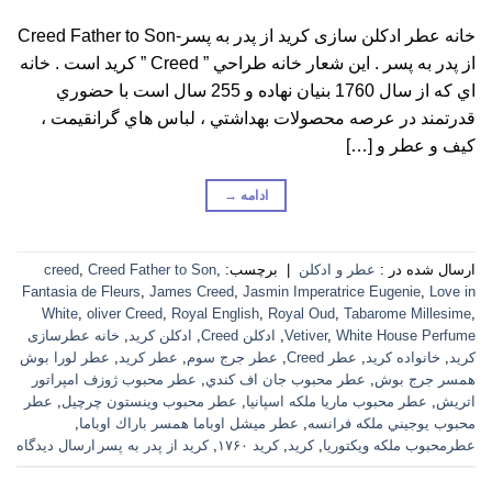
خانه عطر ادکلن سازی کرید از پدر به پسر-Creed Father to Son
از پدر به پسر . اين شعار خانه طراحي ” Creed ” کرید است . خانه
اي كه از سال 1760 بنيان نهاده و 255 سال است با حضوري
قدرتمند در عرصه محصولات بهداشتي ، لباس هاي گرانقيمت ،
كيف و عطر و […]
ادامه
→
ارسال شده در :
عطر و ادکلن
|
برچسب:
,
Creed Father to Son
,
creed
Fantasia de Fleurs
,
James Creed
,
Jasmin Imperatrice Eugenie
,
Love in
White
,
oliver Creed
,
Royal English
,
Royal Oud
,
Tabarome Millesime
,
White House Perfume
,
Vetiver
,
ادکلن Creed
,
ادکلن کرید
,
خانه عطرسازی
کرید
,
خانواده کرید
,
عطر Creed
,
عطر جرج سوم
,
عطر کرید
,
عطر لورا بوش
همسر جرج بوش
,
عطر محبوب جان اف كندي
,
عطر محبوب ژوزف امپراتور
اتريش
,
عطر محبوب ماريا ملكه اسپانيا
,
عطر محبوب وينستون چرچيل
,
عطر
محبوب يوجيني ملكه فرانسه
,
عطر ميشل اوباما همسر باراك اوباما
,
عطرمحبوب ملكه ويكتوريا
,
کرید
,
کرید ۱۷۶۰
,
کرید از پدر به پسر
ارسال دیدگاه