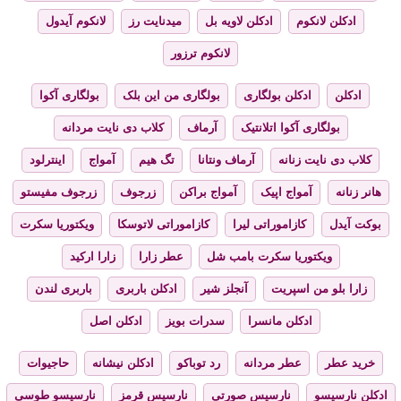
ادکلن لانکوم
ادکلن لاویه بل
میدنایت رز
لانکوم آیدول
لانکوم ترزور
ادکلن
ادکلن بولگاری
بولگاری من این بلک
بولگاری آکوا
بولگاری آکوا اتلانتیک
آرماف
کلاب دی نایت مردانه
کلاب دی نایت زنانه
آرماف ونتانا
تگ هیم
آمواج
اینترلود
هانر زنانه
آمواج اپیک
آمواج براکن
زرجوف
زرجوف مفیستو
بوکت آیدل
کازاموراتی لیرا
کازاموراتی لاتوسکا
ویکتوریا سکرت
ویکتوریا سکرت بامب شل
عطر زارا
زارا ارکید
زارا بلو من اسپریت
آنجلز شیر
ادکلن باربری
باربری لندن
ادکلن مانسرا
سدرات بویز
ادکلن اصل
خرید عطر
عطر مردانه
رد توباکو
ادکلن نیشانه
حاجیوات
ادکلن نارسیسو
نارسیس صورتی
نارسیس قرمز
نارسیسو طوسی