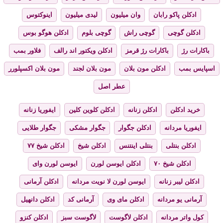
ادکلن پاکو رابان
وان میلیون
لیدی میلیون
اینوکتوس
ادکلن گوچی
گوچی راش
گوچی بلوم
ادکلن هوگو بوس
باکارات رژ
باکارات رژ قرمز
ادکلن ویکتور اند رالف
فلاور بمب
اسپایس بمب
ادکلن مون بلان
مون بلان لجند
مون بلان اکسپلورر
عطر اصل
خرید ادکلن
ادکلن زنانه
ادکلن کلوین کلین
ایفوریا زنانه
ایفوریا مردانه
ادکلن جگوار
جگوار مشکی
جگوار طلایی
ادکلن بنتلی
بنتلی اینتنس
ادکلن شیخ
ادکلن شیخ ۷۷
ادکلن شیخ ۷۰
ادکلن ایوسن لورن
ایوسن لورن وای
ادکلن لیبر زنانه
ایوسن لورن لا نویت مردانه
ادکلن آرمانی
آرمانی یو مردانه
ادکلن مای وی
آرمانی کد
ادکلن دانهیل
کول واتر مردانه
ادکلن لاگوست
لاگوست سبز
ادکلن کنزو