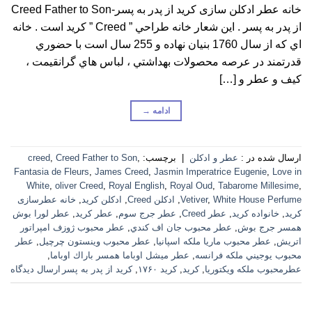
خانه عطر ادکلن سازی کرید از پدر به پسر-Creed Father to Son
از پدر به پسر . اين شعار خانه طراحي ” Creed ” کرید است . خانه
اي كه از سال 1760 بنيان نهاده و 255 سال است با حضوري
قدرتمند در عرصه محصولات بهداشتي ، لباس هاي گرانقيمت ،
كيف و عطر و […]
ادامه
→
ارسال شده در :
عطر و ادکلن
|
برچسب:
,
Creed Father to Son
,
creed
Fantasia de Fleurs
,
James Creed
,
Jasmin Imperatrice Eugenie
,
Love in
White
,
oliver Creed
,
Royal English
,
Royal Oud
,
Tabarome Millesime
,
White House Perfume
,
Vetiver
,
ادکلن Creed
,
ادکلن کرید
,
خانه عطرسازی
کرید
,
خانواده کرید
,
عطر Creed
,
عطر جرج سوم
,
عطر کرید
,
عطر لورا بوش
همسر جرج بوش
,
عطر محبوب جان اف كندي
,
عطر محبوب ژوزف امپراتور
اتريش
,
عطر محبوب ماريا ملكه اسپانيا
,
عطر محبوب وينستون چرچيل
,
عطر
محبوب يوجيني ملكه فرانسه
,
عطر ميشل اوباما همسر باراك اوباما
,
عطرمحبوب ملكه ويكتوريا
,
کرید
,
کرید ۱۷۶۰
,
کرید از پدر به پسر
ارسال دیدگاه