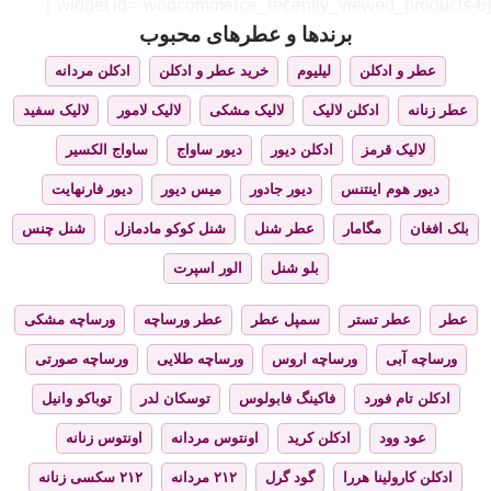
[widget id="woocommerce_recently_viewed_products-6"]
برندها و عطرهای محبوب
عطر و ادکلن
لیلیوم
خرید عطر و ادکلن
ادکلن مردانه
عطر زنانه
ادکلن لالیک
لالیک مشکی
لالیک لامور
لالیک سفید
لالیک قرمز
ادکلن دیور
دیور ساواج
ساواج الکسیر
دیور هوم اینتنس
دیور جادور
میس دیور
دیور فارنهایت
بلک افغان
مگامار
عطر شنل
شنل کوکو مادمازل
شنل چنس
بلو شنل
الور اسپرت
عطر
عطر تستر
سمپل عطر
عطر ورساچه
ورساچه مشکی
ورساچه آبی
ورساچه اروس
ورساچه طلایی
ورساچه صورتی
ادکلن تام فورد
فاکینگ فابولوس
توسکان لدر
توباکو وانیل
عود وود
ادکلن کرید
اونتوس مردانه
اونتوس زنانه
ادکلن کارولینا هررا
گود گرل
۲۱۲ مردانه
۲۱۲ سکسی زنانه